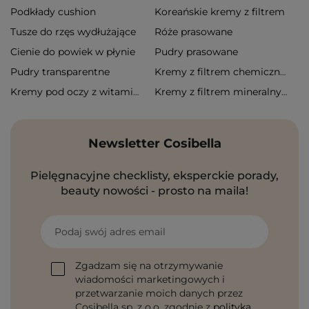
Podkłady cushion
Koreańskie kremy z filtrem
Tusze do rzęs wydłużające
Róże prasowane
Cienie do powiek w płynie
Pudry prasowane
Pudry transparentne
Kremy z filtrem chemicznym
Kremy pod oczy z witaminą c
Kremy z filtrem mineralnym
Newsletter Cosibella
Pielęgnacyjne checklisty, eksperckie porady,
beauty nowości - prosto na maila!
Podaj swój adres email
Zgadzam się na otrzymywanie
wiadomości marketingowych i
przetwarzanie moich danych przez
Cosibella sp. z o.o, zgodnie z
polityką