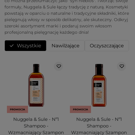
co można przetłumaczyć jako "syn niebios". Tworząc swoje
formuły, Nuggela & Sule łączy tradycję z naturą. Kosmetyki
powstają w oparciu o naturalne i tradycyjne składniki, które
pielęgnują włosy w sposób delikatny, ale skuteczny. Odkryj
szeroki asortyment marki i podaruj swoim włosom
profesjonalną pielęgnację każdego dnia!
Wszystkie
Nawilżające
Oczyszczające
PROMOCJA
PROMOCJA
Nuggela & Sule - Nº1
Nuggela & Sule - Nº1
Shampoo -
Shampoo -
Wzmacniający Szampon
Wzmacniający Szampon