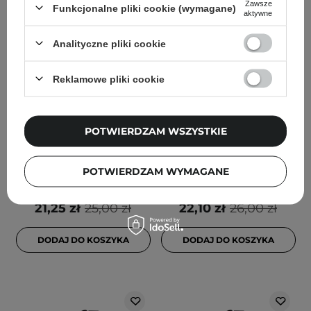
Zawsze
Funkcjonalne pliki cookie (wymagane)
aktywne
Analityczne pliki cookie
PROMOCJA
PROMOCJA
Reklamowe pliki cookie
Nuggela & Sule -
Nuggela & Sule - Keratin
Multivitamin Energy
Hyaluronic Ampoule -
Ampoule - Witaminowa
Nawilżająca Ampułka do
Ampułka do Włosów -
Włosów z Keratyną - 10ml
POTWIERDZAM WSZYSTKIE
10ml
POTWIERDZAM WYMAGANE
1
1
21,25 zł
25,00 zł
22,10 zł
26,00 zł
DODAJ DO KOSZYKA
DODAJ DO KOSZYKA