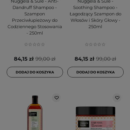
Nuggela & Sule - Anti-
Nuggela & Sule -
Dandruff Shampoo -
Soothing Shampoo -
Szampon
Łagodzący Szampon do
Przeciwłupieżowy do
Włosów i Skóry Głowy -
Codziennego Stosowania
250ml
- 250ml
84,15 zł
99,00 zł
84,15 zł
99,00 zł
DODAJ DO KOSZYKA
DODAJ DO KOSZYKA