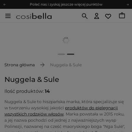
Poleć nas i zyskaj jeszcze więcej punktów
Zapisz się na newsletter pełen porad
Bezpłatne konsultacje kosmetologiczne
Z nami to możliwe! Realizacja zamówienia do 24h.
Poleć nas i zyskaj jeszcze więcej punktów
Zapisz się na newsletter pełen porad
Strona główna
Nuggela & Sule
Nuggela & Sule
Ilość produktów:
14
Nuggela & Sule to hiszpańska marka, która specjalizuje się
w tworzeniu wysokiej jakości
produktów do pielęgnacji
wszystkich rodzajów włosów
. Marka powstała w 2015 roku,
a jej nazwa pochodzi od jednej z najważniejszych wysp
Polinezji, nazwanej na cześć maoryskiego boga "Nga Sulé",