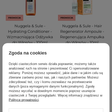
PROMOCJA
PROMOCJA
Nuggela & Sule -
Nuggela & Sule - Hair
Hydrating Conditioner -
Regenerator Ampoule -
Wzmacniająca Odżywka
Regenerująca Ampułka
do Włosów - 100ml
do Włosów - 10ml
Zgoda na cookies
1
Dzięki ciasteczkom serwis działa poprawnie; możemy także
38,25 zł
45,00 zł
21,25 zł
25,00 zł
analizować ruch na stronie i prezentować Ci spersonalizowane
reklamy. Poniżej możesz sprawdzić, jakie dane i w jakim celu są
DODAJ DO KOSZYKA
DODAJ DO KOSZYKA
zbierane zarówno przez nas, jak i naszych partnerów. Możesz
zdecydować też, czy i komu zezwalasz na przetwarzanie
danych (poza wymaganymi danymi funkcjonalnymi). Zgodę
możesz wycofać w dowolnym momencie poprzez usunięcie
ciasteczek z Twojej przeglądarki. Więcej informacji znajdziesz w
Polityce prywatności
.