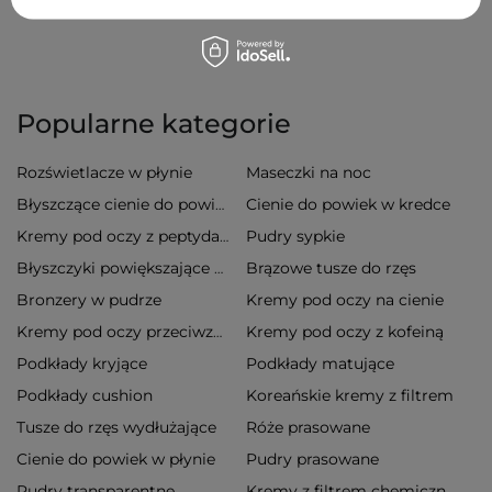
Popularne kategorie
Rozświetlacze w płynie
Maseczki na noc
Cienie do powiek w kredce
Błyszczące cienie do powiek
Pudry sypkie
Kremy pod oczy z peptydami
Brązowe tusze do rzęs
Błyszczyki powiększające usta
Bronzery w pudrze
Kremy pod oczy na cienie
Kremy pod oczy z kofeiną
Kremy pod oczy przeciwzmarszczkowe
Podkłady kryjące
Podkłady matujące
Podkłady cushion
Koreańskie kremy z filtrem
Tusze do rzęs wydłużające
Róże prasowane
Cienie do powiek w płynie
Pudry prasowane
Pudry transparentne
Kremy z filtrem chemicznym