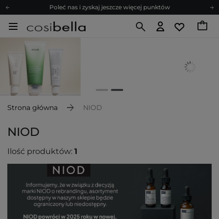
Poleć nas i zyskaj jeszcze więcej punktów
Zapisz się na newsletter pełen porad
Bezpłatne konsultacje kosmetologiczne
Z nami to możliwe! Realizacja zamówienia do 24h.
Poleć nas i zyskaj jeszcze więcej punktów
Zapisz się na newsletter pełen porad
Strona główna
NIOD
NIOD
Ilość produktów:
1