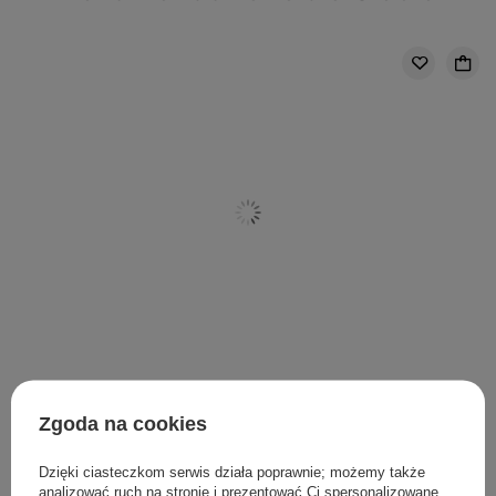
Torriden - Dive-In For Men All In One - Nawilżająca
Zgoda na cookies
Emulsja do Twarzy - 200g
Dzięki ciasteczkom serwis działa poprawnie; możemy także
79,00 zł
analizować ruch na stronie i prezentować Ci spersonalizowane