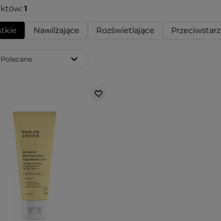
uktów:
1
tkie
Nawilżające
Rozświetlające
Przeciwstar
Polecane