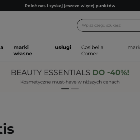
Poleć nas i zyskaj jeszcze więcej punktów
Zapisz się na newsletter pełen porad
Bezpłatne konsultacje kosmetologiczne
Z nami to możliwe! Realizacja zamówienia do 24h.
ja
marki
usługi
Cosibella
mark
Poleć nas i zyskaj jeszcze więcej punktów
własne
Corner
Zapisz się na newsletter pełen porad
tis