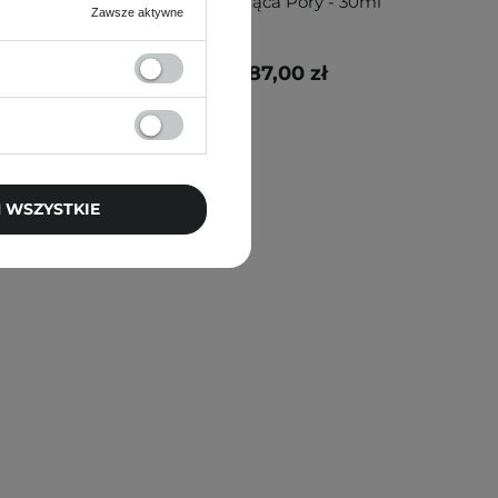
- 30ml
Zwężająca Pory - 30ml
Zawsze aktywne
87,00 zł
 WSZYSTKIE