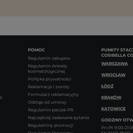
POMOC
PUNKTY STAC
COSIBELLA C
Regulamin zakupów
WARSZAWA
Regulamin Ankiety
kosmetologicznej
WROCŁAW
Polityka prywatności
ŁÓDŹ
Reklamacje i zwroty
Formularz reklamacyjny
wy
KRAKÓW
Odstąp od umowy
KATOWICE
Regulamin paczek PR
Najczęściej zadawane pytania
GODZINY OTW
Regulaminy promocji
Pn-Pt 9:00-21:0
Regulamin Programu
Sb 10:00-18:00