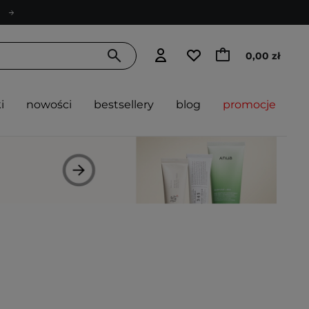
0,00 zł
i
nowości
bestsellery
blog
promocje