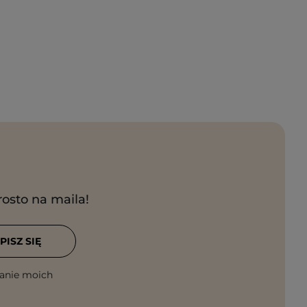
rosto na maila!
PISZ SIĘ
anie moich