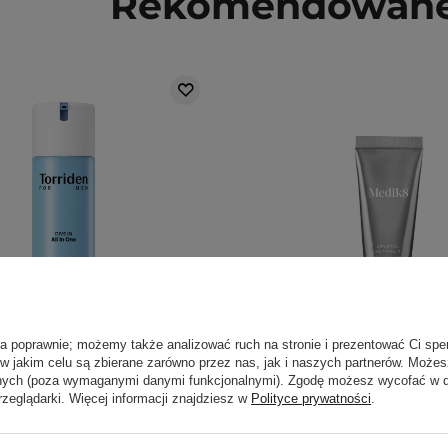
Rekomendowane 
ła poprawnie; możemy także analizować ruch na stronie i prezentować Ci spe
 w jakim celu są zbierane zarówno przez nas, jak i naszych partnerów. Może
anych (poza wymaganymi danymi funkcjonalnymi). Zgodę możesz wycofać w
rzeglądarki. Więcej informacji znajdziesz w
Polityce prywatności
.
en - Dive-In For Men All In
Medik8 - Crystal Retin
 Nawilżająca Emulsja do
Stabilne i Delikatne