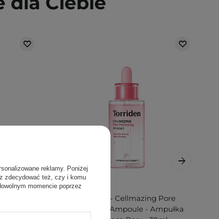
dla Ciebie
rsonalizowane reklamy. Poniżej
sz zdecydować też, czy i komu
 dowolnym momencie poprzez
al 1 -
Torriden - Cellmazing Pore
 Serum
Perfecting Ampoule - Ampułka