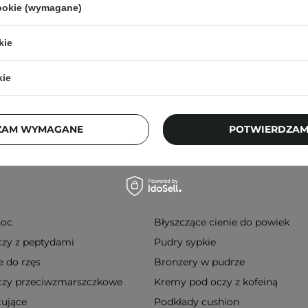
Twarzy - 200g
Przeciwstarzeniowe 
cookie (wymagane)
kie
79,00 zł
256,00 zł
kie
ZAM WYMAGANE
POTWIERDZAM
noc
Błyszczące cienie do powiek
zy z peptydami
Pudry sypkie
 do rzęs
Bronzery w pudrze
czy przeciwzmarszczkowe
Kremy pod oczy z kofeiną
ujące
Podkłady cushion