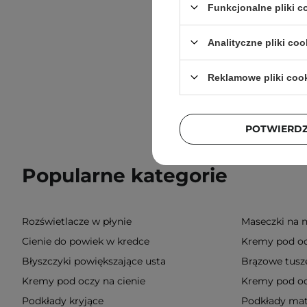
Funkcjonalne pliki 
Analityczne pliki coo
Reklamowe pliki coo
POTWIERD
Popularne kategorie
Rozświetlacze w płynie
Maseczki na 
Cienie do powiek w kredce
Kremy pod oc
Błyszczyki powiększające usta
Brązowe tusze
Kremy pod oczy na cienie
Kremy pod o
Podkłady kryjące
Podkłady mat