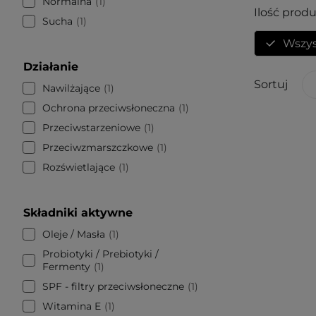
Normalna
1
Ilość prod
Sucha
1
Wszys
Działanie
Sortuj
Nawilżające
1
Ochrona przeciwsłoneczna
1
Przeciwstarzeniowe
1
Przeciwzmarszczkowe
1
Rozświetlające
1
Składniki aktywne
Oleje / Masła
1
Probiotyki / Prebiotyki /
Fermenty
1
SPF - filtry przeciwsłoneczne
1
Witamina E
1