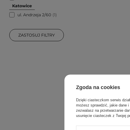
Katowice
ul. Andrzeja 2/60
1
ZASTOSUJ FILTRY
Zgoda na cookies
Dzięki ciasteczkom serwis dzia
możesz sprawdzić, jakie dane i
zezwalasz na przetwarzanie d
usunięcie ciasteczek z Twojej p
Torrid
One -