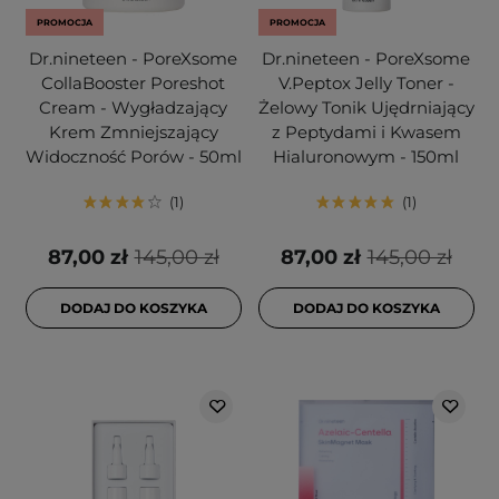
PROMOCJA
PROMOCJA
Dr.nineteen - PoreXsome
Dr.nineteen - PoreXsome
CollaBooster Poreshot
V.Peptox Jelly Toner -
Cream - Wygładzający
Żelowy Tonik Ujędrniający
Krem Zmniejszający
z Peptydami i Kwasem
Widoczność Porów - 50ml
Hialuronowym - 150ml
1
1
87,00 zł
145,00 zł
87,00 zł
145,00 zł
DODAJ DO KOSZYKA
DODAJ DO KOSZYKA