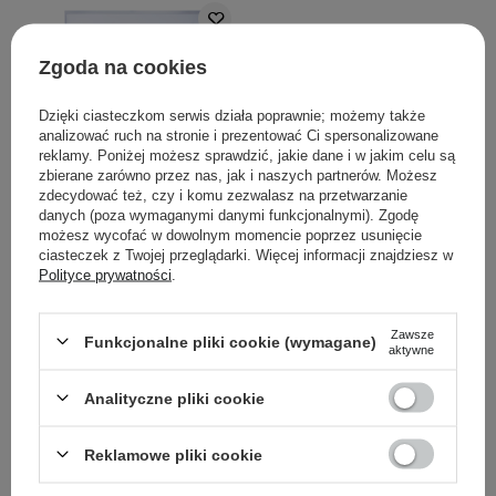
Zgoda na cookies
Dzięki ciasteczkom serwis działa poprawnie; możemy także
analizować ruch na stronie i prezentować Ci spersonalizowane
reklamy. Poniżej możesz sprawdzić, jakie dane i w jakim celu są
zbierane zarówno przez nas, jak i naszych partnerów. Możesz
zdecydować też, czy i komu zezwalasz na przetwarzanie
Dr.nineteen - ReDRN Skin
danych (poza wymaganymi danymi funkcjonalnymi). Zgodę
możesz wycofać w dowolnym momencie poprzez usunięcie
Magnet Mask - Zestaw
ciasteczek z Twojej przeglądarki. Więcej informacji znajdziesz w
Ujędrniających Masek
Polityce prywatności
.
Hydrożelowych - 4x34g
Zawsze
Funkcjonalne pliki cookie (wymagane)
aktywne
59,00 zł
Analityczne pliki cookie
DODAJ DO KOSZYKA
Reklamowe pliki cookie