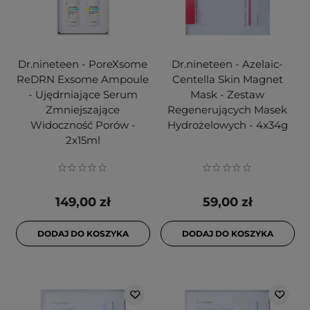
Dr.nineteen - PoreXsome
Dr.nineteen - Azelaic-
ReDRN Exsome Ampoule
Centella Skin Magnet
- Ujędrniające Serum
Mask - Zestaw
Zmniejszające
Regenerujących Masek
Widoczność Porów -
Hydrożelowych - 4x34g
2x15ml
149,00 zł
59,00 zł
DODAJ DO KOSZYKA
DODAJ DO KOSZYKA