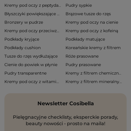
Pudry sypkie
Kremy pod oczy z peptydami
Brązowe tusze do rzęs
Błyszczyki powiększające usta
Bronzery w pudrze
Kremy pod oczy na cienie
Kremy pod oczy z kofeiną
Kremy pod oczy przeciwzmarszczkowe
Podkłady kryjące
Podkłady matujące
Podkłady cushion
Koreańskie kremy z filtrem
Tusze do rzęs wydłużające
Róże prasowane
Cienie do powiek w płynie
Pudry prasowane
Pudry transparentne
Kremy z filtrem chemicznym
Kremy pod oczy z witaminą c
Kremy z filtrem mineralnym
Newsletter Cosibella
Pielęgnacyjne checklisty, eksperckie porady,
beauty nowości - prosto na maila!