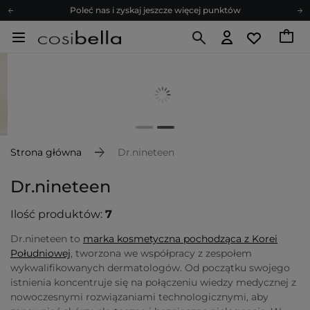
Poleć nas i zyskaj jeszcze więcej punktów
Zapisz się na newsletter pełen porad
Bezpłatne konsultacje kosmetologiczne
Z nami to możliwe! Realizacja zamówienia do 24h.
Poleć nas i zyskaj jeszcze więcej punktów
Zapisz się na newsletter pełen porad
Strona główna
Dr.nineteen
Dr.nineteen
Ilość produktów:
7
Dr.nineteen to
marka kosmetyczna pochodząca z Korei
Południowej
, tworzona we współpracy z zespołem
wykwalifikowanych dermatologów. Od początku swojego
istnienia koncentruje się na połączeniu wiedzy medycznej z
nowoczesnymi rozwiązaniami technologicznymi, aby