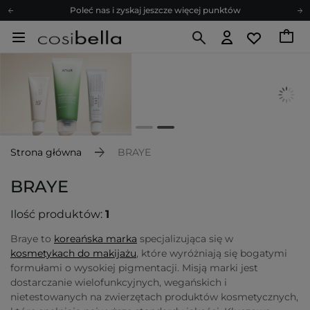
Poleć nas i zyskaj jeszcze więcej punktów
Zapisz się na newsletter pełen porad
Bezpłatne konsultacje kosmetologiczne
Z nami to możliwe! Realizacja zamówienia do 24h.
Poleć nas i zyskaj jeszcze więcej punktów
Zapisz się na newsletter pełen porad
Strona główna
BRAYE
BRAYE
Ilość produktów:
1
Braye to
koreańska marka
specjalizująca się w
kosmetykach do makijażu
, które wyróżniają się bogatymi
formułami o wysokiej pigmentacji. Misją marki jest
dostarczanie wielofunkcyjnych, wegańskich i
nietestowanych na zwierzętach produktów kosmetycznych,