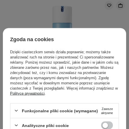
Zgoda na cookies
Dzięki ciasteczkom serwis działa poprawnie; możemy także
analizować ruch na stronie i prezentować Ci spersonalizowane
reklamy. Poniżej możesz sprawdzić, jakie dane i w jakim celu są
zbierane zarówno przez nas, jak i naszych partnerów. Możesz
zdecydować też, czy i komu zezwalasz na przetwarzanie
danych (poza wymaganymi danymi funkcjonalnymi). Zgodę
możesz wycofać w dowolnym momencie poprzez usunięcie
ciasteczek z Twojej przeglądarki. Więcej informacji znajdziesz w
Polityce prywatności
.
Torriden - Dive-In For Men All In One - Nawilżająca
Emulsja do Twarzy - 200g
Zawsze
Funkcjonalne pliki cookie (wymagane)
aktywne
79,00 zł
Analityczne pliki cookie