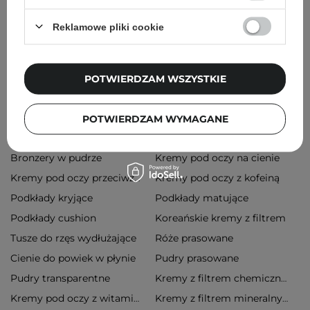
Reklamowe pliki cookie
Popularne kategorie
Rozświetlacze w płynie
Maseczki na noc
POTWIERDZAM WSZYSTKIE
Cienie do powiek w kredce
Błyszczące cienie do powiek
Pudry sypkie
Kremy pod oczy z peptydami
POTWIERDZAM WYMAGANE
Brązowe tusze do rzęs
Błyszczyki powiększające usta
Bronzery w pudrze
Kremy pod oczy na cienie
Kremy pod oczy z kofeiną
Kremy pod oczy przeciwzmarszczkowe
Podkłady kryjące
Podkłady matujące
Podkłady cushion
Koreańskie kremy z filtrem
Tusze do rzęs wydłużające
Róże prasowane
Cienie do powiek w płynie
Pudry prasowane
Pudry transparentne
Kremy z filtrem chemicznym
Kremy pod oczy z witaminą c
Kremy z filtrem mineralnym