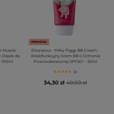
PROMOCJA
ir Muscle
Elizavecca - Milky Piggy BB Cream -
y Olejek do
Wielofunkcyjny Krem BB o Ochronie
- 100ml
Przeciwsłonecznej SPF50+ - 50ml
2
34,30 zł
49,00 zł