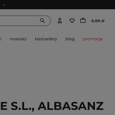
0,00 zł
i
nowości
bestsellery
blog
promocje
 S.L., ALBASANZ