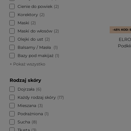
Cienie do powiek
2
Korektory
2
Maski
2
-45% KOD: 
Maski do włosów
2
Olejki do ust
2
ELROE
Podkła
Balsamy / Masła
1
Bazy pod makijaż
1
+ Pokaż wszystko
Rodzaj skóry
Dojrzała
6
Każdy rodzaj skóry
17
Mieszana
3
Podrażniona
1
Sucha
8
Tłusta
3