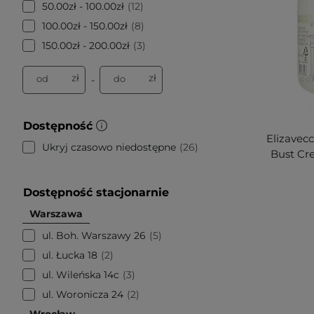
50.00zł - 100.00zł
12
100.00zł - 150.00zł
8
150.00zł - 200.00zł
3
zł
zł
od
do
-
Dostępność
Elizavecc
Ukryj czasowo niedostępne
26
Bust Cr
Dostępność stacjonarnie
Warszawa
ul. Boh. Warszawy 26
5
ul. Łucka 18
2
ul. Wileńska 14c
3
ul. Woronicza 24
2
Wrocław