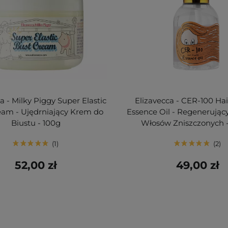
a - Milky Piggy Super Elastic
Elizavecca - CER-100 Ha
eam - Ujędrniający Krem do
Essence Oil - Regenerując
Biustu - 100g
Włosów Zniszczonych 
1
2
52,00 zł
49,00 zł