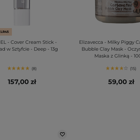
ELR45
L - Cover Cream Stick -
Elizavecca - Milky Piggy 
d w Sztyfcie - Deep - 13g
Bubble Clay Mask - Oczy
Maska z Glinką - 1
8
15
157,00 zł
59,00 zł