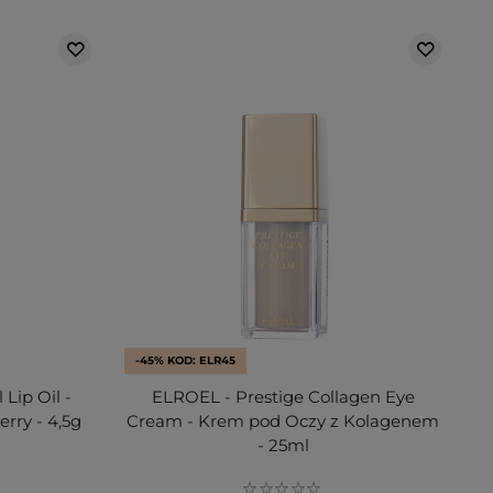
-45% KOD: ELR45
Lip Oil -
ELROEL - Prestige Collagen Eye
rry - 4,5g
Cream - Krem pod Oczy z Kolagenem
- 25ml