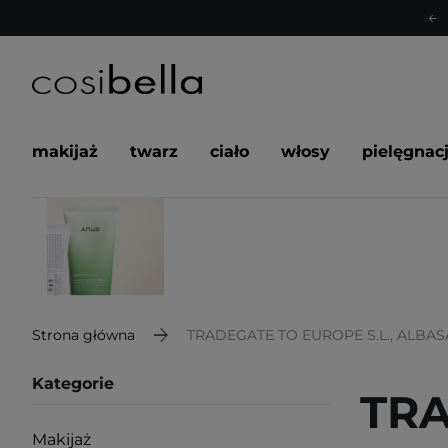
makijaż
twarz
ciało
włosy
pielęgnac
Strona główna
TRADEGATE TO EUROPE S.L., ALBASAN
Kategorie
TRA
Makijaż