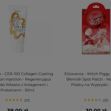
a - CER-100 Collagen Coating
Elizavecca - Witch Piggy 
Ion Injection - Regenerująca
Blemish Spot Patch - M
do Włosów z Kolagenem i
Plastry na Wypryski -
Proteinami - 50ml
22
22
38,00 zł
30,00 zł