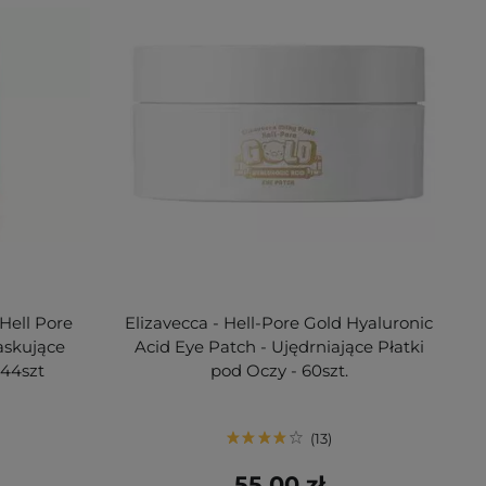
Hell Pore
Elizavecca - Hell-Pore Gold Hyaluronic
askujące
Acid Eye Patch - Ujędrniające Płatki
 44szt
pod Oczy - 60szt.
13
55,00 zł