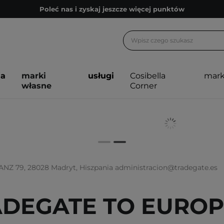
Poleć nas i zyskaj jeszcze więcej punktów
Zapisz się na newsletter pełen porad
Bezpłatne konsultacje kosmetologiczne
Z nami to możliwe! Realizacja zamówienia do 24h.
ja
marki
usługi
Cosibella
mark
Poleć nas i zyskaj jeszcze więcej punktów
własne
Corner
Zapisz się na newsletter pełen porad
Z 79, 28028 Madryt, Hiszpania administracion@tradegate.es
DEGATE TO EUROPE