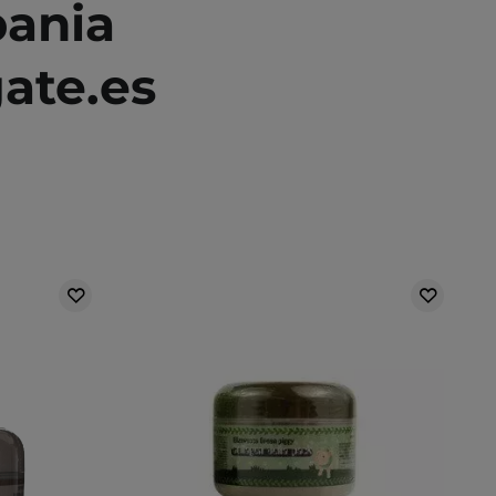
pania
ate.es