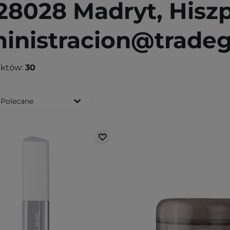
 28028 Madryt, Hisz
inistracion@tradeg
uktów:
30
Polecane