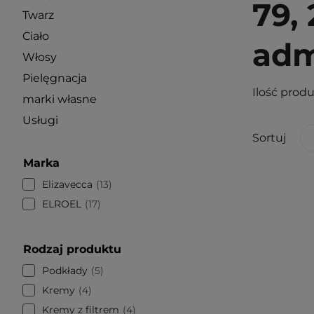
79,
Twarz
Ciało
adm
Włosy
Pielęgnacja
Ilość prod
marki własne
Usługi
Sortuj
Marka
Elizavecca
13
ELROEL
17
Rodzaj produktu
Podkłady
5
Kremy
4
Kremy z filtrem
4