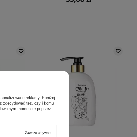
rsonalizowane reklamy. Poniżej
sz zdecydować też, czy i komu
 dowolnym momencie poprzez
Zawsze aktywne