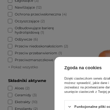
Łagodzące
3
Nawilżające
12
Ochrona przeciwsłoneczna
4
Oczyszczające
2
Odbudowujące barierę
hydrolipidową
1
Odżywcze
6
Przeciw niedoskonałościom
2
Przeciw przebarwieniom
1
Przeciwzmarszczkowe
3
+ Pokaż wszystko
Zgoda na cookies
Dzięki ciasteczkom serwis dzia
Składniki aktywne
możesz sprawdzić, jakie dane i
zezwalasz na przetwarzanie d
Aloes
2
usunięcie ciasteczek z Twojej p
Ceramidy
3
Ekstrakty
10
Funkcjonalne pliki 
Emolienty
2