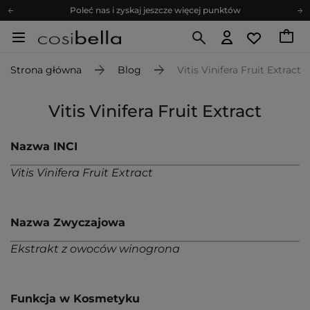
Poleć nas i zyskaj jeszcze więcej punktów
Zapisz się na newsletter pełen porad
Bezpłatne konsultacje kosmetologiczne
Strona główna
Blog
Vitis Vinifera Fruit Extract
Z nami to możliwe! Realizacja zamówienia do 24h.
Poleć nas i zyskaj jeszcze więcej punktów
Vitis Vinifera Fruit Extract
Zapisz się na newsletter pełen porad
Nazwa INCI
Vitis Vinifera Fruit Extract
Nazwa Zwyczajowa
Ekstrakt z owoców winogrona
Funkcja w Kosmetyku