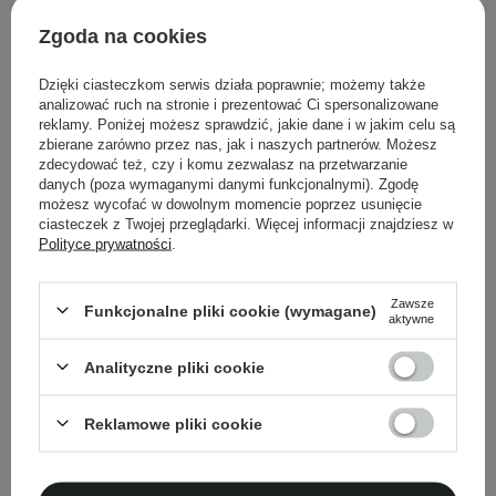
kolor od jasnożółtego do ciemnobrązowego
zapach lekko owocowy, kwaśny
Zgoda na cookies
rozpuszczalny w wodzie
Dzięki ciasteczkom serwis działa poprawnie; możemy także
analizować ruch na stronie i prezentować Ci spersonalizowane
reklamy. Poniżej możesz sprawdzić, jakie dane i w jakim celu są
zbierane zarówno przez nas, jak i naszych partnerów. Możesz
Powrót do Cosipedii
zdecydować też, czy i komu zezwalasz na przetwarzanie
danych (poza wymaganymi danymi funkcjonalnymi). Zgodę
możesz wycofać w dowolnym momencie poprzez usunięcie
Pokaż więcej wpisów z
Lipiec 2025
ciasteczek z Twojej przeglądarki. Więcej informacji znajdziesz w
Polityce prywatności
.
Zawsze
Funkcjonalne pliki cookie (wymagane)
aktywne
Newsletter Cosibella
Analityczne pliki cookie
Pielęgnacyjne checklisty, eksperckie porady,
beauty nowości - prosto na maila!
Reklamowe pliki cookie
Podaj swój adres email