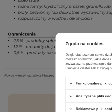
ciało stałe
różne formy: krystaliczny proszek, granulki lub 
biały, bezwonny lub delikatnie wyczuwalny z
rozpuszczalny w wodzie i alkoholach
Ograniczenia
2,5 % - produkty spłukiwane z wyjątkiem produk
Zgoda na cookies
1,7 % - produkty do jamy ustnej
0,5 % - produkty niespłukiwane
Dzięki ciasteczkom serwis dzia
możesz sprawdzić, jakie dane i
zezwalasz na przetwarzanie d
usunięcie ciasteczek z Twojej p
Pokaż więcej wpisów z
Marzec 2020
Funkcjonalne pliki 
Analityczne pliki coo
Reklamowe pliki coo