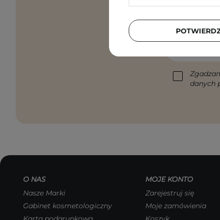
Pielęgnacyjne 
POTWIERD
Podaj swój a
Zgadzam
danych p
O NAS
MOJE KONTO
Nasze Marki
Zarejestruj się
Gabinet kosmetologiczny
Moje zamówienia
Karta podarunkowa
Koszyk