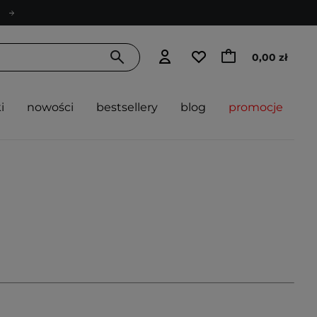
0,00 zł
i
nowości
bestsellery
blog
promocje