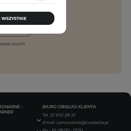
rosto na maila!
 WSZYSTKIE
PISZ SIĘ
zanie moich
JONARNE -
BIURO OBSŁUGI KLIENTA
ORNER
Tel.
22 602 28 32
Email:
zamowienia@cosibella.pl
Pn - Pt 08:00 - 17:00