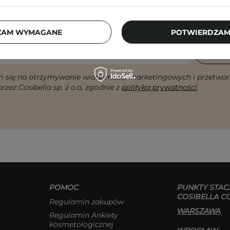
checklisty, eksperckie porady, beauty nowości - p
ZAM WYMAGANE
POTWIERDZAM
dres email
ZA
 się na otrzymywanie wiadomości marketingowych i przetwar
rzez Cosibella sp. z o.o, zgodnie z
polityką prywatności
.
POMOC
PUNKTY STAC
COSIBELLA C
Regulamin zakupów
WARSZAWA
Regulamin Ankiety
kosmetologicznej