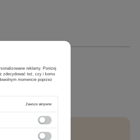
rsonalizowane reklamy. Poniżej
sz zdecydować też, czy i komu
 dowolnym momencie poprzez
Zawsze aktywne