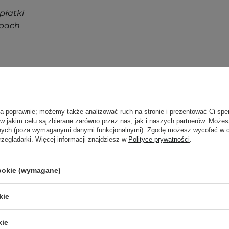
płatki
apach
tów do jamy ustnej
ła poprawnie; możemy także analizować ruch na stronie i prezentować Ci spe
 w jakim celu są zbierane zarówno przez nas, jak i naszych partnerów. Może
anych (poza wymaganymi danymi funkcjonalnymi). Zgodę możesz wycofać w
rzeglądarki. Więcej informacji znajdziesz w
Polityce prywatności
.
cookie (wymagane)
kie
Newsletter Cosibella
kie