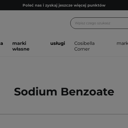
Poleć nas i zyskaj jeszcze więcej punktów
Zapisz się na newsletter pełen porad
Bezpłatne konsultacje kosmetologiczne
Z nami to możliwe! Realizacja zamówienia do 24h.
ja
marki
usługi
Cosibella
mark
Poleć nas i zyskaj jeszcze więcej punktów
własne
Corner
Zapisz się na newsletter pełen porad
Sodium Benzoate