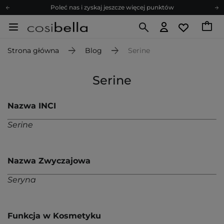
Poleć nas i zyskaj jeszcze więcej punktów
Zapisz się na newsletter pełen porad
Bezpłatne konsultacje kosmetologiczne
Strona główna
Blog
Serine
Z nami to możliwe! Realizacja zamówienia do 24h.
Poleć nas i zyskaj jeszcze więcej punktów
Serine
Zapisz się na newsletter pełen porad
Nazwa INCI
Serine
Nazwa Zwyczajowa
Seryna
Funkcja w Kosmetyku