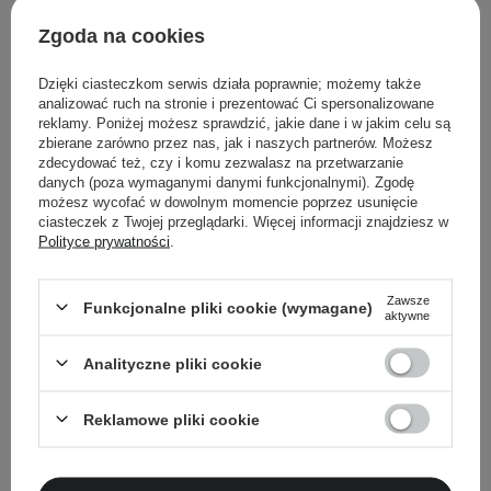
biały proszek
Zgoda na cookies
rozpuszczalny w wodzie
Dzięki ciasteczkom serwis działa poprawnie; możemy także
analizować ruch na stronie i prezentować Ci spersonalizowane
reklamy. Poniżej możesz sprawdzić, jakie dane i w jakim celu są
zbierane zarówno przez nas, jak i naszych partnerów. Możesz
Powrót do Cosipedii
zdecydować też, czy i komu zezwalasz na przetwarzanie
danych (poza wymaganymi danymi funkcjonalnymi). Zgodę
możesz wycofać w dowolnym momencie poprzez usunięcie
Pokaż więcej wpisów z
Grudzień 2022
ciasteczek z Twojej przeglądarki. Więcej informacji znajdziesz w
Polityce prywatności
.
Zawsze
Funkcjonalne pliki cookie (wymagane)
aktywne
Newsletter Cosibella
Analityczne pliki cookie
Pielęgnacyjne checklisty, eksperckie porady,
beauty nowości - prosto na maila!
Reklamowe pliki cookie
Podaj swój adres email