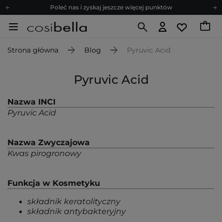
Poleć nas i zyskaj jeszcze więcej punktów
Zapisz się na newsletter pełen porad
Bezpłatne konsultacje kosmetologiczne
Strona główna
Blog
Pyruvic Acid
Z nami to możliwe! Realizacja zamówienia do 24h.
Poleć nas i zyskaj jeszcze więcej punktów
Pyruvic Acid
Zapisz się na newsletter pełen porad
Nazwa INCI
Pyruvic Acid
Nazwa Zwyczajowa
Kwas pirogronowy
Funkcja w Kosmetyku
składnik keratolityczny
składnik antybakteryjny