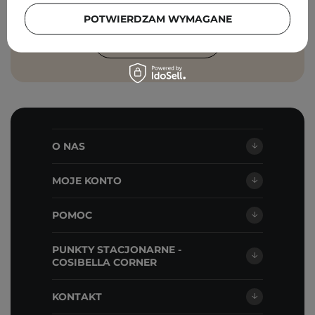
Cosibella sp. z o.o, zgodnie z
polityką
prywatności
.
POTWIERDZAM WYMAGANE
ZAPISZ SIĘ
O NAS
MOJE KONTO
POMOC
PUNKTY STACJONARNE -
COSIBELLA CORNER
KONTAKT