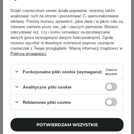
Dzięki ciasteczkom serwis działa poprawnie; możemy także
analizować ruch na stronie i prezentować Ci spersonalizowane
Powrót do Cosipedii
reklamy. Poniżej możesz sprawdzić, jakie dane i w jakim celu są
zbierane zarówno przez nas, jak i naszych partnerów. Możesz
zdecydować też, czy i komu zezwalasz na przetwarzanie
Pokaż więcej wpisów z
Marzec 2020
danych (poza wymaganymi danymi funkcjonalnymi). Zgodę
możesz wycofać w dowolnym momencie poprzez usunięcie
ciasteczek z Twojej przeglądarki. Więcej informacji znajdziesz w
Polityce prywatności
.
Newsletter Cosibella
Zawsze
Funkcjonalne pliki cookie (wymagane)
aktywne
Pielęgnacyjne checklisty, eksperckie porady,
beauty nowości - prosto na maila!
Analityczne pliki cookie
Reklamowe pliki cookie
Podaj swój adres email
Zgadzam się na otrzymywanie
wiadomości marketingowych i
POTWIERDZAM WSZYSTKIE
przetwarzanie moich danych przez