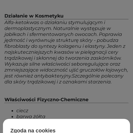
Działanie w Kosmetyku
Alfa-ketokwas o działaniu stymulującym i
dermoplastycznym. Naturalnie występuje w
jabłkach i sfermentowanych owocach. Poprawia
jędrność i wyrównuje strukturę skóry - pobudza
fibroblasty do syntezy kolagenu i elastyny. Jeden z
najskuteczniejszych kwasów w pielęgnacji cery
trądzikowej i skłonnej do tworzenia zaskórników.
Wykazuje silne właściwości seboregulujące oraz
zmniejszające widoczność ujść gruczołów łojowych,
jest również antybakteryjny.Szczególnie polecany
dla skóry trądzikowej i z oznakami starzenia.
Właściwości Fizyczno-Chemiczne
ciecz
barwa żółta
charakterystyczny, octowy zapach
rozpuszczalny w wodzie i alkoholach
Zgoda na cookies