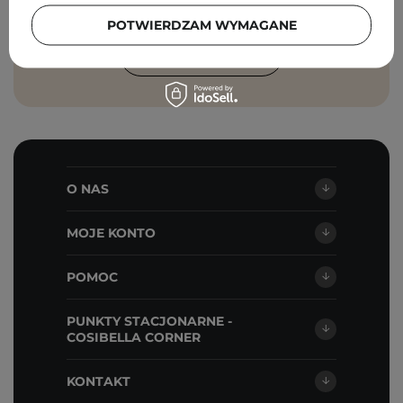
Cosibella sp. z o.o, zgodnie z
polityką
prywatności
.
POTWIERDZAM WYMAGANE
ZAPISZ SIĘ
O NAS
MOJE KONTO
POMOC
PUNKTY STACJONARNE -
COSIBELLA CORNER
KONTAKT