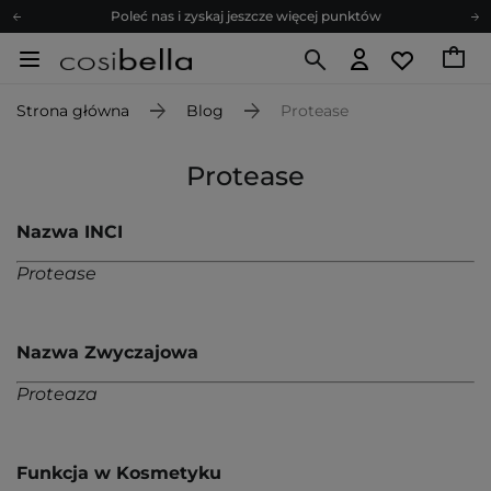
Poleć nas i zyskaj jeszcze więcej punktów
Zapisz się na newsletter pełen porad
Bezpłatne konsultacje kosmetologiczne
Strona główna
Blog
Protease
Z nami to możliwe! Realizacja zamówienia do 24h.
Poleć nas i zyskaj jeszcze więcej punktów
Protease
Zapisz się na newsletter pełen porad
Nazwa INCI
Protease
Nazwa Zwyczajowa
Proteaza
Funkcja w Kosmetyku