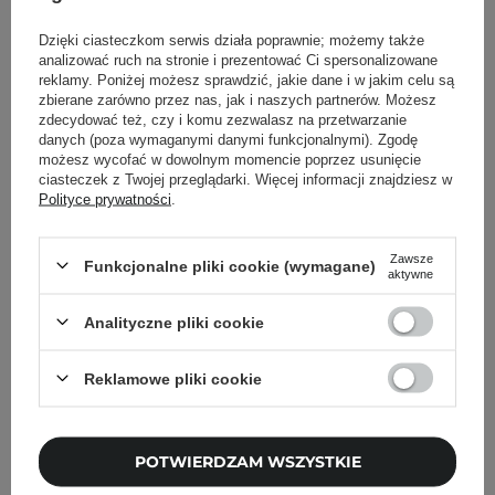
Dzięki ciasteczkom serwis działa poprawnie; możemy także
analizować ruch na stronie i prezentować Ci spersonalizowane
Powrót do Cosipedii
reklamy. Poniżej możesz sprawdzić, jakie dane i w jakim celu są
zbierane zarówno przez nas, jak i naszych partnerów. Możesz
zdecydować też, czy i komu zezwalasz na przetwarzanie
Pokaż więcej wpisów z
Marzec 2025
danych (poza wymaganymi danymi funkcjonalnymi). Zgodę
możesz wycofać w dowolnym momencie poprzez usunięcie
ciasteczek z Twojej przeglądarki. Więcej informacji znajdziesz w
Polityce prywatności
.
Newsletter Cosibella
Zawsze
Funkcjonalne pliki cookie (wymagane)
aktywne
Pielęgnacyjne checklisty, eksperckie porady,
beauty nowości - prosto na maila!
Analityczne pliki cookie
Reklamowe pliki cookie
Podaj swój adres email
Zgadzam się na otrzymywanie
wiadomości marketingowych i
POTWIERDZAM WSZYSTKIE
przetwarzanie moich danych przez