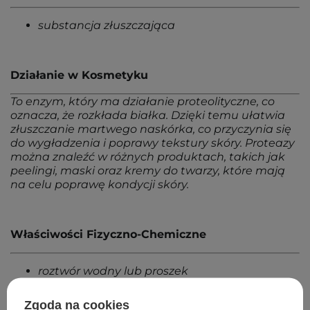
substancja złuszczająca
Działanie w Kosmetyku
To enzym, który ma działanie proteolityczne, co
oznacza, że rozkłada białka. Dzięki temu ułatwia
złuszczanie martwego naskórka, co przyczynia się
do wygładzenia i poprawy tekstury skóry. Proteazy
można znaleźć w różnych produktach, takich jak
peelingi, maski oraz kremy do twarzy, które mają
na celu poprawę kondycji skóry.
Właściwości Fizyczno-Chemiczne
roztwór wodny lub proszek
barwa transparentna lub lekko żółta
Zgoda na cookies