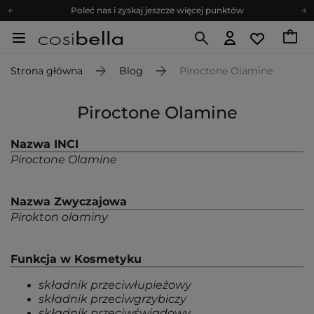
Poleć nas i zyskaj jeszcze więcej punktów
Zapisz się na newsletter pełen porad
Bezpłatne konsultacje kosmetologiczne
Strona główna
Blog
Piroctone Olamine
Z nami to możliwe! Realizacja zamówienia do 24h.
Poleć nas i zyskaj jeszcze więcej punktów
Piroctone Olamine
Zapisz się na newsletter pełen porad
Nazwa INCI
Piroctone Olamine
Nazwa Zwyczajowa
Pirokton olaminy
Funkcja w Kosmetyku
składnik przeciwłupieżowy
składnik przeciwgrzybiczy
składnik przeciwświądowy