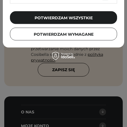
Pielęgnacyjne checklisty, eksperckie porady,
beauty nowości - prosto na maila!
POTWIERDZAM WSZYSTKIE
Podaj swój adres email
POTWIERDZAM WYMAGANE
Zgadzam się na otrzymywanie
wiadomości marketingowych i
przetwarzanie moich danych przez
Cosibella sp. z o.o, zgodnie z
polityką
prywatności
.
ZAPISZ SIĘ
O NAS
MOJE KONTO