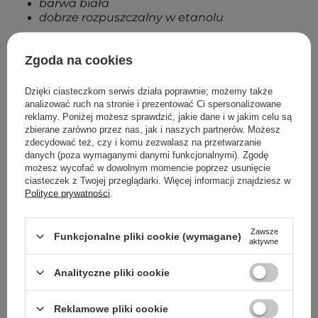
barwa biała
dobrze rozpuszczalny w etanolu
Ograniczenia
Maksymalne stężenie w preparacie gotowym do
Zgoda na cookies
użycia to:
Dzięki ciasteczkom serwis działa poprawnie; możemy także
1,0 % w produktach spłukiwanych
analizować ruch na stronie i prezentować Ci spersonalizowane
0,5 % - w innych produktach
reklamy. Poniżej możesz sprawdzić, jakie dane i w jakim celu są
zbierane zarówno przez nas, jak i naszych partnerów. Możesz
zdecydować też, czy i komu zezwalasz na przetwarzanie
danych (poza wymaganymi danymi funkcjonalnymi). Zgodę
Powrót do Cosipedii
możesz wycofać w dowolnym momencie poprzez usunięcie
ciasteczek z Twojej przeglądarki. Więcej informacji znajdziesz w
Polityce prywatności
.
Pokaż więcej wpisów z
Styczeń 2021
Zawsze
Funkcjonalne pliki cookie (wymagane)
aktywne
Analityczne pliki cookie
Newsletter Cosibella
Reklamowe pliki cookie