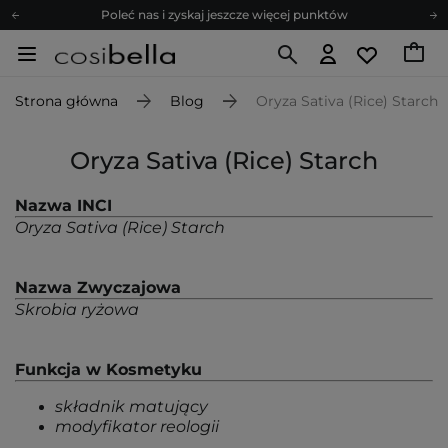
Poleć nas i zyskaj jeszcze więcej punktów
Zapisz się na newsletter pełen porad
Bezpłatne konsultacje kosmetologiczne
Strona główna
Blog
Oryza Sativa (Rice) Starch
Z nami to możliwe! Realizacja zamówienia do 24h.
Poleć nas i zyskaj jeszcze więcej punktów
Oryza Sativa (Rice) Starch
Zapisz się na newsletter pełen porad
Nazwa INCI
Oryza Sativa (Rice) Starch
Nazwa Zwyczajowa
Skrobia ryżowa
Funkcja w Kosmetyku
składnik matujący
modyfikator reologii