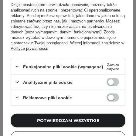
Dzięki ciasteczkom serwis działa poprawnie; możemy także
Powrót do Cosipedii
analizować ruch na stronie i prezentować Ci spersonalizowane
reklamy. Poniżej możesz sprawdzić, jakie dane i w jakim celu są
Pokaż więcej wpisów z
zbierane zarówno przez nas, jak i naszych partnerów. Możesz
Listopad 2020
zdecydować też, czy i komu zezwalasz na przetwarzanie
danych (poza wymaganymi danymi funkcjonalnymi). Zgodę
możesz wycofać w dowolnym momencie poprzez usunięcie
ciasteczek z Twojej przeglądarki. Więcej informacji znajdziesz w
Polityce prywatności
.
Newsletter Cosibella
Zawsze
Funkcjonalne pliki cookie (wymagane)
Pielęgnacyjne checklisty, eksperckie porady,
aktywne
beauty nowości - prosto na maila!
Analityczne pliki cookie
Podaj swój adres email
Reklamowe pliki cookie
Zgadzam się na otrzymywanie
wiadomości marketingowych i
przetwarzanie moich danych przez
POTWIERDZAM WSZYSTKIE
Cosibella sp. z o.o, zgodnie z
polityką
prywatności
.