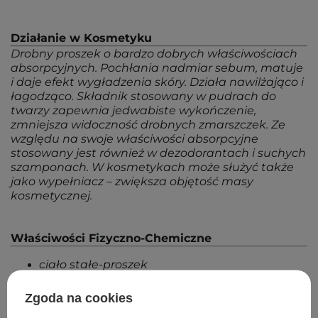
Działanie w Kosmetyku
Drobny proszek o bardzo dobrych właściwościach
absorpcyjnych. Pochłania nadmiar sebum, matuje
i daje efekt wygładzenia skóry. Działa nawilżająco i
łagodząco. Składnik stosowany w pudrach do
twarzy zapewnia jedwabiste wykończenie,
zmniejsza widoczność drobnych zmarszczek. Ze
względu na swoje właściwości absorpcyjne
stosowany jest również w dezodorantach i suchych
szamponach. W kosmetykach może służyć także
jako wypełniacz – zwiększa objętość masy
kosmetycznej.
Właściwości Fizyczno-Chemiczne
ciało stałe-proszek
barwa biała
Zgoda na cookies