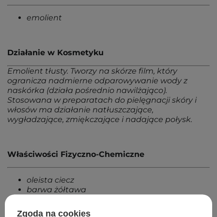
emolient
Działanie w Kosmetyku
Emolient tłusty. Tworzy na skórze film, który
ogranicza nadmierne odparowywanie wody z
naskórka (działa pośrednio nawilżająco).
Stosowana w preparatach do pielęgnacji skóry i
włosów ma działanie natłuszczające,
wygładzające, zmiękczające i nadające połysk.
Właściwości Fizyczno-Chemiczne
oleista ciecz
barwa żółtawa
nierozpuszczalna w wodzie
Zgoda na cookies