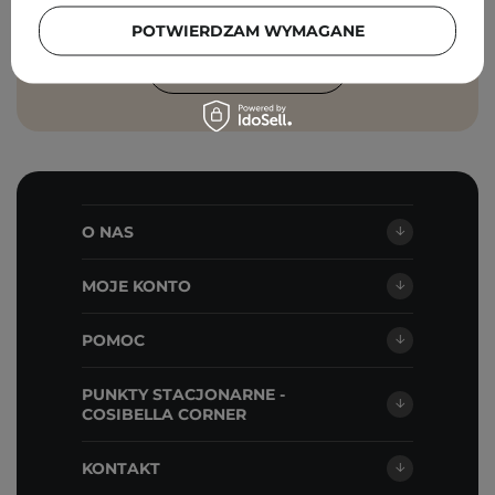
Cosibella sp. z o.o, zgodnie z
polityką
prywatności
.
POTWIERDZAM WYMAGANE
ZAPISZ SIĘ
O NAS
MOJE KONTO
POMOC
PUNKTY STACJONARNE -
COSIBELLA CORNER
KONTAKT