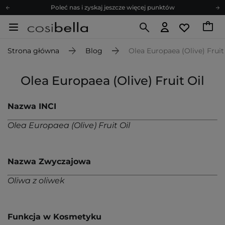
Poleć nas i zyskaj jeszcze więcej punktów
Zapisz się na newsletter pełen porad
Bezpłatne konsultacje kosmetologiczne
Strona główna
Blog
Olea Europaea (Olive) Fruit
Z nami to możliwe! Realizacja zamówienia do 24h.
Poleć nas i zyskaj jeszcze więcej punktów
Olea Europaea (Olive) Fruit Oil
Zapisz się na newsletter pełen porad
Nazwa INCI
Olea Europaea (Olive) Fruit Oil
Nazwa Zwyczajowa
Oliwa z oliwek
Funkcja w Kosmetyku