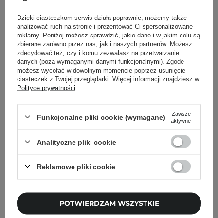
Dzięki ciasteczkom serwis działa poprawnie; możemy także
analizować ruch na stronie i prezentować Ci spersonalizowane
Powrót do Cosipedii
reklamy. Poniżej możesz sprawdzić, jakie dane i w jakim celu są
zbierane zarówno przez nas, jak i naszych partnerów. Możesz
zdecydować też, czy i komu zezwalasz na przetwarzanie
Pokaż więcej wpisów z
Czerwiec 2022
danych (poza wymaganymi danymi funkcjonalnymi). Zgodę
możesz wycofać w dowolnym momencie poprzez usunięcie
ciasteczek z Twojej przeglądarki. Więcej informacji znajdziesz w
Polityce prywatności
.
Newsletter Cosibella
Zawsze
Funkcjonalne pliki cookie (wymagane)
aktywne
Pielęgnacyjne checklisty, eksperckie porady,
beauty nowości - prosto na maila!
Analityczne pliki cookie
Reklamowe pliki cookie
Podaj swój adres email
Zgadzam się na otrzymywanie
wiadomości marketingowych i
POTWIERDZAM WSZYSTKIE
przetwarzanie moich danych przez