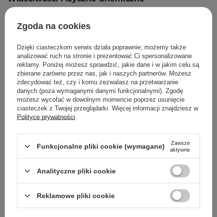
bezbarwna
Zgoda na cookies
ciało stałe
rozpuszczalna w wodzie
Dzięki ciasteczkom serwis działa poprawnie; możemy także
analizować ruch na stronie i prezentować Ci spersonalizowane
reklamy. Poniżej możesz sprawdzić, jakie dane i w jakim celu są
zbierane zarówno przez nas, jak i naszych partnerów. Możesz
zdecydować też, czy i komu zezwalasz na przetwarzanie
Powrót do Cosipedii
danych (poza wymaganymi danymi funkcjonalnymi). Zgodę
możesz wycofać w dowolnym momencie poprzez usunięcie
ciasteczek z Twojej przeglądarki. Więcej informacji znajdziesz w
Pokaż więcej wpisów z
Październik 2023
Polityce prywatności
.
Zawsze
Funkcjonalne pliki cookie (wymagane)
aktywne
Newsletter Cosibella
Analityczne pliki cookie
Pielęgnacyjne checklisty, eksperckie porady,
Reklamowe pliki cookie
beauty nowości - prosto na maila!