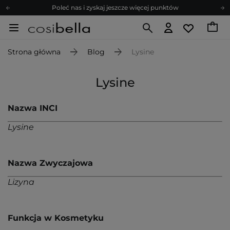
Poleć nas i zyskaj jeszcze więcej punktów
Zapisz się na newsletter pełen porad
Bezpłatne konsultacje kosmetologiczne
Z nami to możliwe! Realizacja zamówienia do 24h.
Strona główna
Blog
Lysine
Poleć nas i zyskaj jeszcze więcej punktów
Zapisz się na newsletter pełen porad
Lysine
Nazwa INCI
Lysine
Nazwa Zwyczajowa
Lizyna
Funkcja w Kosmetyku