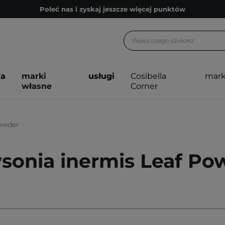
Poleć nas i zyskaj jeszcze więcej punktów
Zapisz się na newsletter pełen porad
Bezpłatne konsultacje kosmetologiczne
Z nami to możliwe! Realizacja zamówienia do 24h.
ja
marki
usługi
Cosibella
mark
Poleć nas i zyskaj jeszcze więcej punktów
własne
Corner
Zapisz się na newsletter pełen porad
owder
sonia inermis Leaf Po