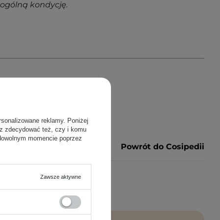
 ogólną kondycję.
rsonalizowane reklamy. Poniżej
sz zdecydować też, czy i komu
 dowolnym momencie poprzez
Powrót do Cosipedii
Zawsze aktywne