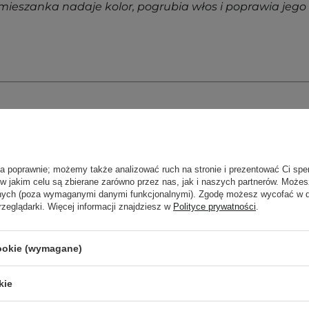
 mieszanka nadaje kolor, pogrubia włos i poprawia jego
ła poprawnie; możemy także analizować ruch na stronie i prezentować Ci spe
 w jakim celu są zbierane zarówno przez nas, jak i naszych partnerów. Może
anych (poza wymaganymi danymi funkcjonalnymi). Zgodę możesz wycofać w
rzeglądarki. Więcej informacji znajdziesz w
Polityce prywatności
.
cookie (wymagane)
kie