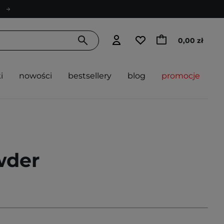
0,00 zł
i
nowości
bestsellery
blog
promocje
wder