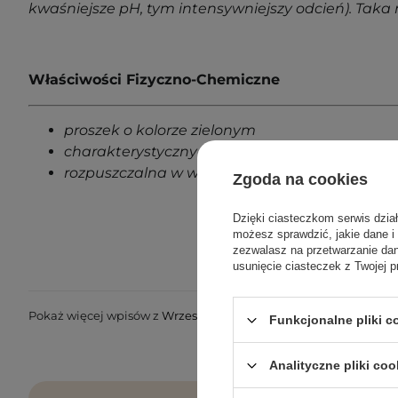
kwaśniejsze pH, tym intensywniejszy odcień). Taka
Właściwości Fizyczno-Chemiczne
proszek o kolorze zielonym
charakterystyczny zapach trawy
rozpuszczalna w wodzie, zawiesinach i olejach
Zgoda na cookies
Dzięki ciasteczkom serwis dzia
możesz sprawdzić, jakie dane i
zezwalasz na przetwarzanie d
usunięcie ciasteczek z Twojej p
Pokaż więcej wpisów z
Wrzesień 2024
Funkcjonalne pliki 
Analityczne pliki coo