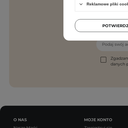
Reklamowe pliki coo
POTWIERD
Pielęgnacyjne 
Podaj swój a
Zgadzam
danych p
O NAS
MOJE KONTO
Nasze Marki
Zarejestruj się