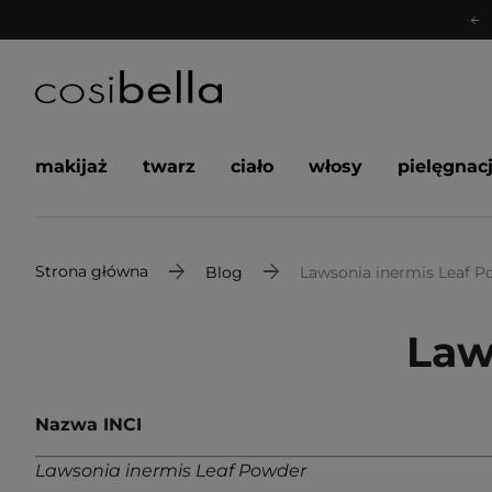
makijaż
twarz
ciało
włosy
pielęgnac
Strona główna
Blog
Lawsonia inermis Leaf P
Law
Nazwa INCI
Lawsonia inermis Leaf Powder