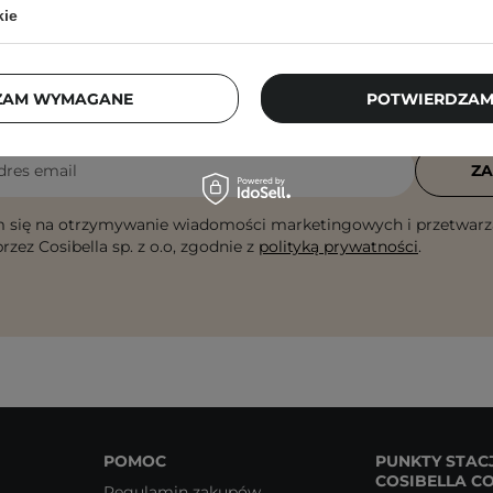
kie
Newsletter Cosibella
ZAM WYMAGANE
POTWIERDZAM
checklisty, eksperckie porady, beauty nowości - p
dres email
ZA
 się na otrzymywanie wiadomości marketingowych i przetwarz
rzez Cosibella sp. z o.o, zgodnie z
polityką prywatności
.
POMOC
PUNKTY STAC
COSIBELLA C
Regulamin zakupów