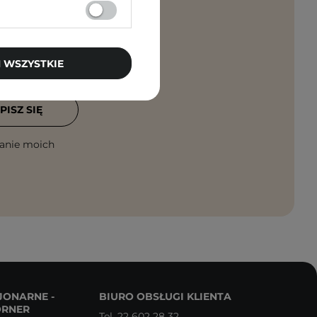
 WSZYSTKIE
rosto na maila!
PISZ SIĘ
anie moich
JONARNE -
BIURO OBSŁUGI KLIENTA
ORNER
Tel.
22 602 28 32