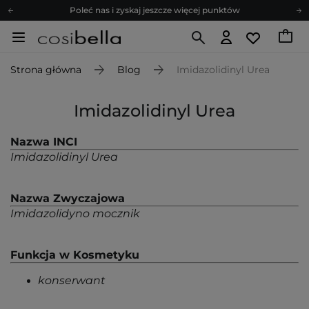
Poleć nas i zyskaj jeszcze więcej punktów
Zapisz się na newsletter pełen porad
Bezpłatne konsultacje kosmetologiczne
Strona główna
Blog
Imidazolidinyl Urea
Z nami to możliwe! Realizacja zamówienia do 24h.
Poleć nas i zyskaj jeszcze więcej punktów
Imidazolidinyl Urea
Zapisz się na newsletter pełen porad
Nazwa INCI
Imidazolidinyl Urea
Nazwa Zwyczajowa
Imidazolidyno mocznik
Funkcja w Kosmetyku
konserwant