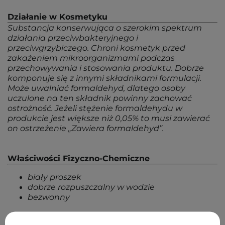
Działanie w Kosmetyku
Substancja konserwująca o szerokim spektrum
działania przeciwbakteryjnego i
przeciwgrzybiczego. Chroni kosmetyk przed
zakażeniem mikroorganizmami podczas
przechowywania i stosowania produktu. Dobrze
komponuje się z innymi składnikami formulacji.
Może uwalniać formaldehyd, dlatego osoby
uczulone na ten składnik powinny zachować
ostrożność. Jeżeli stężenie formaldehydu w
produkcie jest większe niż 0,05% to musi zawierać
on ostrzeżenie „Zawiera formaldehyd”.
Właściwości Fizyczno-Chemiczne
biały proszek
dobrze rozpuszczalny w wodzie
bezwonny
Ograniczenia