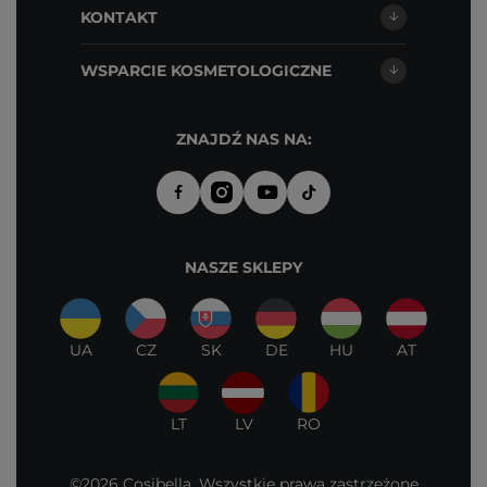
KONTAKT
WSPARCIE KOSMETOLOGICZNE
ZNAJDŹ NAS NA:
NASZE SKLEPY
UA
CZ
SK
DE
HU
AT
LT
LV
RO
©2026 Cosibella. Wszystkie prawa zastrzeżone