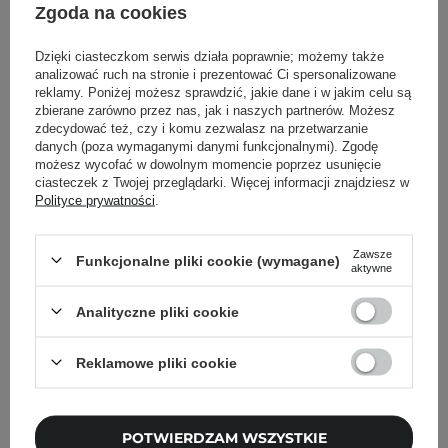
Zgoda na cookies
Maksymalne stężenie w preparacie gotowym do
użycia 0,6 %.
Dzięki ciasteczkom serwis działa poprawnie; możemy także
analizować ruch na stronie i prezentować Ci spersonalizowane
reklamy. Poniżej możesz sprawdzić, jakie dane i w jakim celu są
Powrót do Cosipedii
zbierane zarówno przez nas, jak i naszych partnerów. Możesz
zdecydować też, czy i komu zezwalasz na przetwarzanie
danych (poza wymaganymi danymi funkcjonalnymi). Zgodę
Pokaż więcej wpisów z
Czerwiec 2020
możesz wycofać w dowolnym momencie poprzez usunięcie
ciasteczek z Twojej przeglądarki. Więcej informacji znajdziesz w
Polityce prywatności
.
Newsletter Cosibella
Zawsze
Funkcjonalne pliki cookie (wymagane)
aktywne
Pielęgnacyjne checklisty, eksperckie porady,
Analityczne pliki cookie
beauty nowości - prosto na maila!
Reklamowe pliki cookie
Podaj swój adres email
Zgadzam się na otrzymywanie
POTWIERDZAM WSZYSTKIE