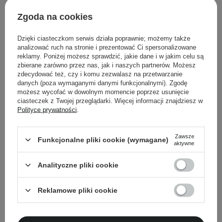
ciecz
barwa ciemnoniebieska
Zgoda na cookies
charakterystyczny ostry zapach
Dzięki ciasteczkom serwis działa poprawnie; możemy także
analizować ruch na stronie i prezentować Ci spersonalizowane
reklamy. Poniżej możesz sprawdzić, jakie dane i w jakim celu są
zbierane zarówno przez nas, jak i naszych partnerów. Możesz
Powrót do Cosipedii
zdecydować też, czy i komu zezwalasz na przetwarzanie
danych (poza wymaganymi danymi funkcjonalnymi). Zgodę
możesz wycofać w dowolnym momencie poprzez usunięcie
Pokaż więcej wpisów z
Kwiecień 2024
ciasteczek z Twojej przeglądarki. Więcej informacji znajdziesz w
Polityce prywatności
.
Zawsze
Funkcjonalne pliki cookie (wymagane)
aktywne
Newsletter Cosibella
Analityczne pliki cookie
Pielęgnacyjne checklisty, eksperckie porady,
beauty nowości - prosto na maila!
Reklamowe pliki cookie
Podaj swój adres email