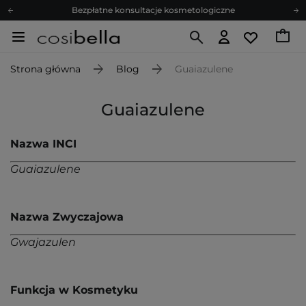
Bezpłatne konsultacje kosmetologiczne
Z nami to możliwe! Realizacja zamówienia do 24h.
Poleć nas i zyskaj jeszcze więcej punktów
Strona główna
Blog
Guaiazulene
Zapisz się na newsletter pełen porad
Bezpłatne konsultacje kosmetologiczne
Guaiazulene
Z nami to możliwe! Realizacja zamówienia do 24h.
Poleć nas i zyskaj jeszcze więcej punktów
Nazwa INCI
Zapisz się na newsletter pełen porad
Guaiazulene
Nazwa Zwyczajowa
Gwajazulen
Funkcja w Kosmetyku