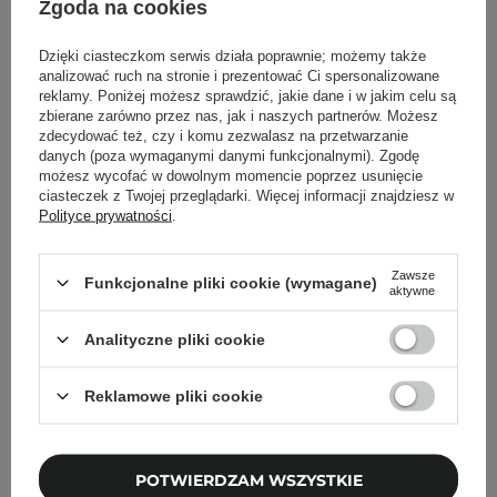
Zgoda na cookies
rozpuszczalny w wodzie
Dzięki ciasteczkom serwis działa poprawnie; możemy także
analizować ruch na stronie i prezentować Ci spersonalizowane
reklamy. Poniżej możesz sprawdzić, jakie dane i w jakim celu są
Powrót do Cosipedii
zbierane zarówno przez nas, jak i naszych partnerów. Możesz
zdecydować też, czy i komu zezwalasz na przetwarzanie
Pokaż więcej wpisów z
Wrzesień 2020
danych (poza wymaganymi danymi funkcjonalnymi). Zgodę
możesz wycofać w dowolnym momencie poprzez usunięcie
ciasteczek z Twojej przeglądarki. Więcej informacji znajdziesz w
Polityce prywatności
.
Newsletter Cosibella
Zawsze
Funkcjonalne pliki cookie (wymagane)
aktywne
Pielęgnacyjne checklisty, eksperckie porady,
Analityczne pliki cookie
beauty nowości - prosto na maila!
Reklamowe pliki cookie
Podaj swój adres email
Zgadzam się na otrzymywanie
POTWIERDZAM WSZYSTKIE
wiadomości marketingowych i