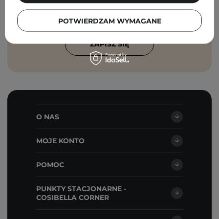
przetwarzanie moich danych przez
Cosibella sp. z o.o, zgodnie z
polityką
POTWIERDZAM WYMAGANE
prywatności
.
ZAPISZ SIĘ
O NAS
MOJE KONTO
POMOC
PUNKTY STACJONARNE -
COSIBELLA CORNER