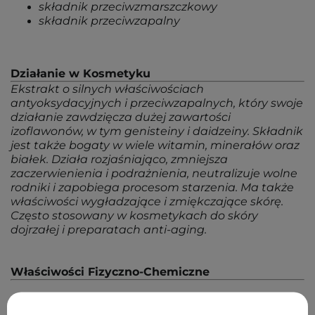
składnik przeciwzmarszczkowy
składnik przeciwzapalny
Działanie w Kosmetyku
Ekstrakt o silnych właściwościach
antyoksydacyjnych i przeciwzapalnych, który swoje
działanie zawdzięcza dużej zawartości
izoflawonów, w tym genisteiny i daidzeiny. Składnik
jest także bogaty w wiele witamin, minerałów oraz
białek. Działa rozjaśniająco, zmniejsza
zaczerwienienia i podrażnienia, neutralizuje wolne
rodniki i zapobiega procesom starzenia. Ma także
właściwości wygładzające i zmiękczające skórę.
Często stosowany w kosmetykach do skóry
dojrzałej i preparatach anti-aging.
Właściwości Fizyczno-Chemiczne
ciało stałe – proszek
barwa żółta