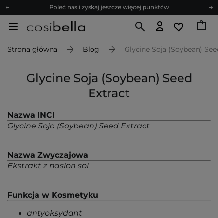
Poleć nas i zyskaj jeszcze więcej punktów
Zapisz się na newsletter pełen porad
Bezpłatne konsultacje kosmetologiczne
Strona główna
Blog
Glycine Soja (Soybean) See
Z nami to możliwe! Realizacja zamówienia do 24h.
Poleć nas i zyskaj jeszcze więcej punktów
Glycine Soja (Soybean) Seed
Zapisz się na newsletter pełen porad
Extract
Nazwa INCI
Glycine Soja (Soybean) Seed Extract
Nazwa Zwyczajowa
Ekstrakt z nasion soi
Funkcja w Kosmetyku
antyoksydant