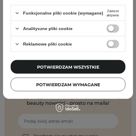
WYBÓR KOSMETOLOGA
Zawsze
Funkcjonalne pliki cookie (wymagane)
aktywne
Holika Holika - Aloe Cica Waterproof Sunscreen
SPF50+/PA++++ - Łagodzący Krem z Filtrem
Analityczne pliki cookie
Przeciwsłonecznym - 100ml
Reklamowe pliki cookie
79,00 zł
POTWIERDZAM WSZYSTKIE
Newsletter Cosibella
POTWIERDZAM WYMAGANE
Pielęgnacyjne checklisty, eksperckie porady,
beauty nowości - prosto na maila!
Podaj swój adres email