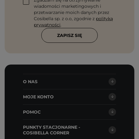
Zgadzam się na otrzymywanie
wiadomości marketingowych i
przetwarzanie moich danych przez
Cosibella sp. z o.o, zgodnie z
polityką
prywatności
.
ZAPISZ SIĘ
O NAS
MOJE KONTO
POMOC
PUNKTY STACJONARNE -
COSIBELLA CORNER