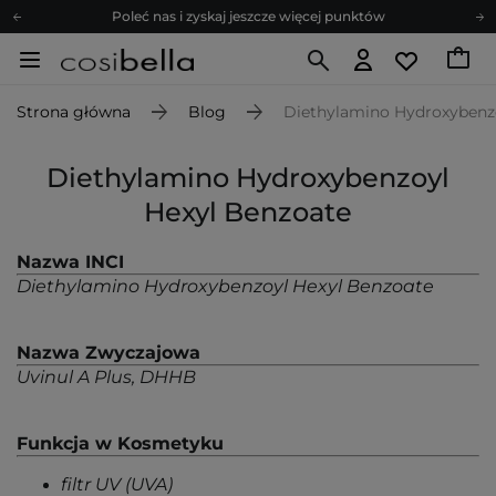
Poleć nas i zyskaj jeszcze więcej punktów
Zapisz się na newsletter pełen porad
Bezpłatne konsultacje kosmetologiczne
Strona główna
Blog
Diethylamino Hydroxybenz
Z nami to możliwe! Realizacja zamówienia do 24h.
Poleć nas i zyskaj jeszcze więcej punktów
Diethylamino Hydroxybenzoyl
Zapisz się na newsletter pełen porad
Hexyl Benzoate
Nazwa INCI
Diethylamino Hydroxybenzoyl Hexyl Benzoate
Nazwa Zwyczajowa
Uvinul A Plus, DHHB
Funkcja w Kosmetyku
filtr UV (UVA)