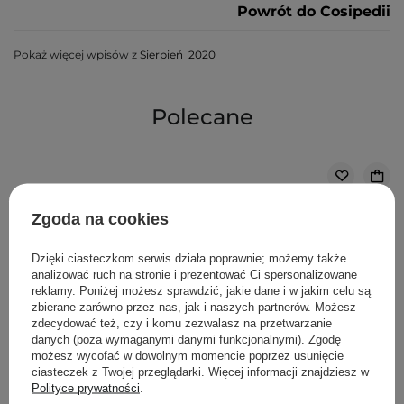
Powrót do Cosipedii
Pokaż więcej wpisów z
Sierpień 2020
Polecane
Zgoda na cookies
Dzięki ciasteczkom serwis działa poprawnie; możemy także
analizować ruch na stronie i prezentować Ci spersonalizowane
reklamy. Poniżej możesz sprawdzić, jakie dane i w jakim celu są
zbierane zarówno przez nas, jak i naszych partnerów. Możesz
zdecydować też, czy i komu zezwalasz na przetwarzanie
danych (poza wymaganymi danymi funkcjonalnymi). Zgodę
możesz wycofać w dowolnym momencie poprzez usunięcie
ciasteczek z Twojej przeglądarki. Więcej informacji znajdziesz w
Polityce prywatności
.