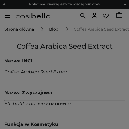
Poleć nas i zyskaj jeszcze więcej punktów
Zapisz się na newsletter pełen porad
Bezpłatne konsultacje kosmetologiczne
Strona główna
Blog
Coffea Arabica Seed Extract
Z nami to możliwe! Realizacja zamówienia do 24h.
Poleć nas i zyskaj jeszcze więcej punktów
Coffea Arabica Seed Extract
Zapisz się na newsletter pełen porad
Nazwa INCI
Coffea Arabica Seed Extract
Nazwa Zwyczajowa
Ekstrakt z nasion kakaowca
Funkcja w Kosmetyku