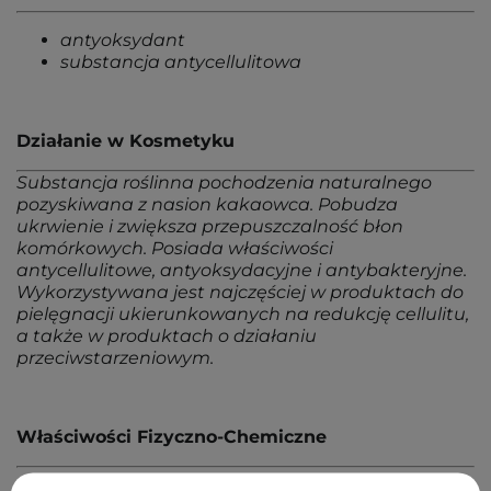
antyoksydant
substancja antycellulitowa
Działanie w Kosmetyku
Substancja roślinna pochodzenia naturalnego
pozyskiwana z nasion kakaowca. Pobudza
ukrwienie i zwiększa przepuszczalność błon
komórkowych. Posiada właściwości
antycellulitowe, antyoksydacyjne i antybakteryjne.
Wykorzystywana jest najczęściej w produktach do
pielęgnacji ukierunkowanych na redukcję cellulitu,
a także w produktach o działaniu
przeciwstarzeniowym.
Właściwości Fizyczno-Chemiczne