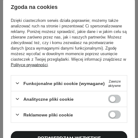
stan skupienia: ciecz lub proszek
Zgoda na cookies
jasnobrązowy kolor
Dzięki ciasteczkom serwis działa poprawnie; możemy także
analizować ruch na stronie i prezentować Ci spersonalizowane
reklamy. Poniżej możesz sprawdzić, jakie dane i w jakim celu są
Powrót do Cosipedii
zbierane zarówno przez nas, jak i naszych partnerów. Możesz
zdecydować też, czy i komu zezwalasz na przetwarzanie
danych (poza wymaganymi danymi funkcjonalnymi). Zgodę
Pokaż więcej wpisów z
Grudzień 2022
możesz wycofać w dowolnym momencie poprzez usunięcie
ciasteczek z Twojej przeglądarki. Więcej informacji znajdziesz w
Polityce prywatności
.
Zawsze
Funkcjonalne pliki cookie (wymagane)
Newsletter Cosibella
aktywne
Analityczne pliki cookie
Pielęgnacyjne checklisty, eksperckie porady,
beauty nowości - prosto na maila!
Reklamowe pliki cookie
Podaj swój adres email
POTWIERDZAM WSZYSTKIE