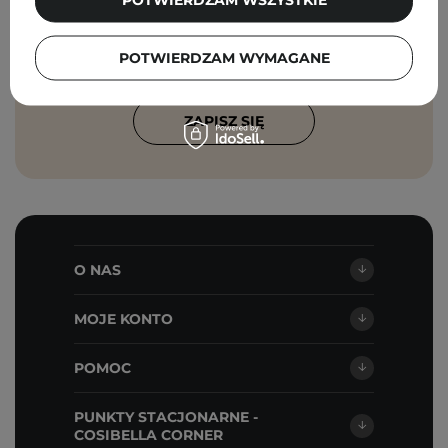
Zgadzam się na otrzymywanie
wiadomości marketingowych i
przetwarzanie moich danych przez
POTWIERDZAM WYMAGANE
Cosibella sp. z o.o, zgodnie z
polityką
prywatności
.
ZAPISZ SIĘ
O NAS
MOJE KONTO
POMOC
PUNKTY STACJONARNE -
COSIBELLA CORNER