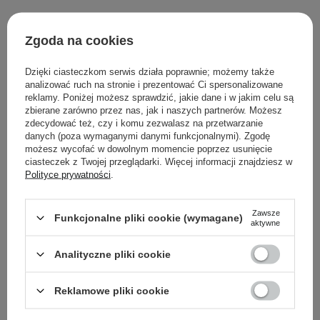
Właściwości Fizyczno-Chemiczne
Zgoda na cookies
bezbarwna, przezroczysta ciecz
charakterystyczny zapach
Dzięki ciasteczkom serwis działa poprawnie; możemy także
rozpuszczalny w wodzie, alkoholu i glikolach
analizować ruch na stronie i prezentować Ci spersonalizowane
reklamy. Poniżej możesz sprawdzić, jakie dane i w jakim celu są
zbierane zarówno przez nas, jak i naszych partnerów. Możesz
zdecydować też, czy i komu zezwalasz na przetwarzanie
Powrót do Cosipedii
danych (poza wymaganymi danymi funkcjonalnymi). Zgodę
możesz wycofać w dowolnym momencie poprzez usunięcie
ciasteczek z Twojej przeglądarki. Więcej informacji znajdziesz w
Pokaż więcej wpisów z
Wrzesień 2020
Polityce prywatności
.
Zawsze
Funkcjonalne pliki cookie (wymagane)
aktywne
Newsletter Cosibella
Analityczne pliki cookie
Pielęgnacyjne checklisty, eksperckie porady,
Reklamowe pliki cookie
beauty nowości - prosto na maila!