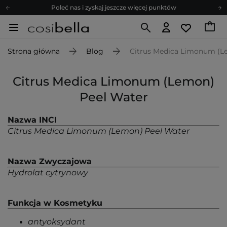
Poleć nas i zyskaj jeszcze więcej punktów
Zapisz się na newsletter pełen porad
Bezpłatne konsultacje kosmetologiczne
Strona główna
Blog
Citrus Medica Limonum (L
Z nami to możliwe! Realizacja zamówienia do 24h.
Poleć nas i zyskaj jeszcze więcej punktów
Citrus Medica Limonum (Lemon)
Zapisz się na newsletter pełen porad
Peel Water
Nazwa INCI
Citrus Medica Limonum (Lemon) Peel Water
Nazwa Zwyczajowa
Hydrolat cytrynowy
Funkcja w Kosmetyku
antyoksydant