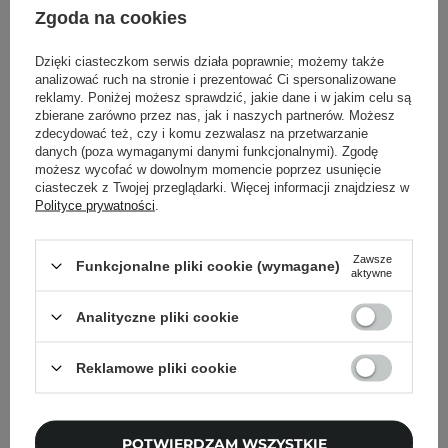
zapach świeży, owocowy
Zgoda na cookies
Dzięki ciasteczkom serwis działa poprawnie; możemy także
analizować ruch na stronie i prezentować Ci spersonalizowane
reklamy. Poniżej możesz sprawdzić, jakie dane i w jakim celu są
Powrót do Cosipedii
zbierane zarówno przez nas, jak i naszych partnerów. Możesz
zdecydować też, czy i komu zezwalasz na przetwarzanie
danych (poza wymaganymi danymi funkcjonalnymi). Zgodę
Pokaż więcej wpisów z
Sierpień 2025
możesz wycofać w dowolnym momencie poprzez usunięcie
ciasteczek z Twojej przeglądarki. Więcej informacji znajdziesz w
Polityce prywatności
.
Zawsze
Funkcjonalne pliki cookie (wymagane)
Newsletter Cosibella
aktywne
Pielęgnacyjne checklisty, eksperckie porady,
Analityczne pliki cookie
beauty nowości - prosto na maila!
Reklamowe pliki cookie
Podaj swój adres email
POTWIERDZAM WSZYSTKIE
Zgadzam się na otrzymywanie