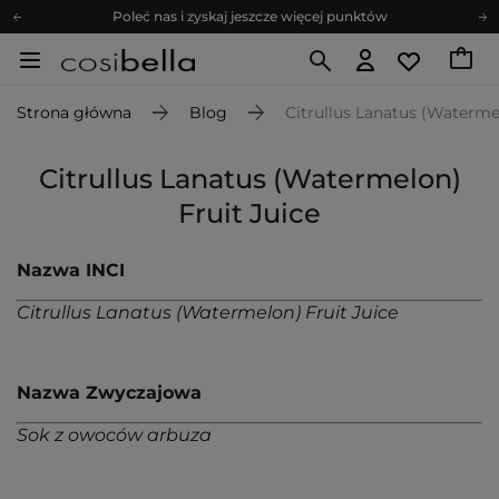
Poleć nas i zyskaj jeszcze więcej punktów
Zapisz się na newsletter pełen porad
Bezpłatne konsultacje kosmetologiczne
Strona główna
Blog
Citrullus Lanatus (Watermel
Z nami to możliwe! Realizacja zamówienia do 24h.
Poleć nas i zyskaj jeszcze więcej punktów
Citrullus Lanatus (Watermelon)
Zapisz się na newsletter pełen porad
Fruit Juice
Nazwa INCI
Citrullus Lanatus (Watermelon) Fruit Juice
Nazwa Zwyczajowa
Sok z owoców arbuza