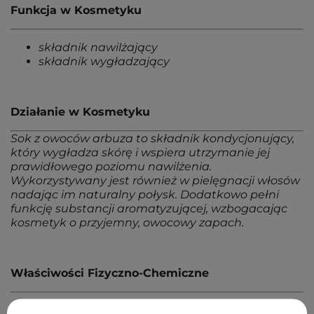
Funkcja w Kosmetyku
składnik nawilżający
składnik wygładzający
Działanie w Kosmetyku
Sok z owoców arbuza to składnik kondycjonujący,
który wygładza skórę i wspiera utrzymanie jej
prawidłowego poziomu nawilżenia.
Wykorzystywany jest również w pielęgnacji włosów
nadając im naturalny połysk. Dodatkowo pełni
funkcję substancji aromatyzującej, wzbogacając
kosmetyk o przyjemny, owocowy zapach.
Właściwości Fizyczno-Chemiczne
ciecz