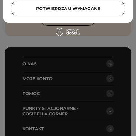
Cosibella sp. z o.o, zgodnie z
polityką
prywatności
.
POTWIERDZAM WYMAGANE
ZAPISZ SIĘ
O NAS
MOJE KONTO
POMOC
PUNKTY STACJONARNE -
COSIBELLA CORNER
KONTAKT