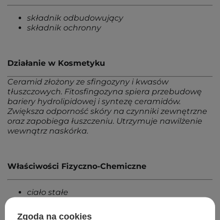
składnik odbudowujący
składnik ochronny
Działanie w Kosmetyku
Ceramid złożony ze sfingozyny i kwasów
tłuszczowych. Fitosfingozyna spiera przebudowę
bariery hydrolipidowej i syntezę ceramidów.
Zwiększa odporność skóry na czynniki zewnętrzne
oraz zapobiega łuszczeniu. Utrzymuje nawilżenie
wewnątrz naskórka.
Właściwości Fizyczno-Chemiczne
ciało stałe
rozpuszczalny w tłuszczach
Zgoda na cookies