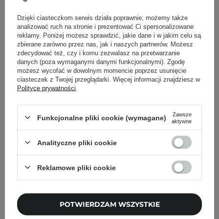
Dzięki ciasteczkom serwis działa poprawnie; możemy także
analizować ruch na stronie i prezentować Ci spersonalizowane
Powrót do Cosipedii
reklamy. Poniżej możesz sprawdzić, jakie dane i w jakim celu są
zbierane zarówno przez nas, jak i naszych partnerów. Możesz
zdecydować też, czy i komu zezwalasz na przetwarzanie
Pokaż więcej wpisów z
Czerwiec 2022
danych (poza wymaganymi danymi funkcjonalnymi). Zgodę
możesz wycofać w dowolnym momencie poprzez usunięcie
ciasteczek z Twojej przeglądarki. Więcej informacji znajdziesz w
Polityce prywatności
.
Newsletter Cosibella
Zawsze
Funkcjonalne pliki cookie (wymagane)
aktywne
Pielęgnacyjne checklisty, eksperckie porady,
beauty nowości - prosto na maila!
Analityczne pliki cookie
Reklamowe pliki cookie
Podaj swój adres email
Zgadzam się na otrzymywanie
wiadomości marketingowych i
POTWIERDZAM WSZYSTKIE
przetwarzanie moich danych przez