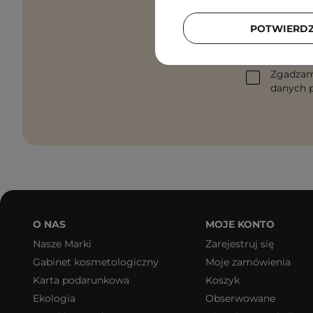
POTWIERD
Podaj swój a
Zgadzam
danych p
O NAS
MOJE KONTO
Nasze Marki
Zarejestruj się
Gabinet kosmetologiczny
Moje zamówienia
Karta podarunkowa
Koszyk
Ekologia
Obserwowane