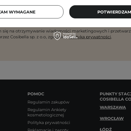
ZAM WYMAGANE
POTWIERDZAM
dres email
ZA
 się na otrzymywanie wiadomości marketingowych i przetwarz
rzez Cosibella sp. z o.o, zgodnie z
polityką prywatności
.
POMOC
PUNKTY STAC
COSIBELLA C
Regulamin zakupów
WARSZAWA
Regulamin Ankiety
kosmetologicznej
WROCŁAW
Polityka prywatności
ŁÓDŹ
Reklamacje i zwroty