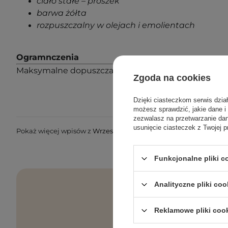
ciało stałe – proszek
barwa żółta
rozpuszczalny w olejach i emolientach
Ogramnczenia
Maksymalne dopuszczalne stężenie to 10%.
Zgoda na cookies
Dzięki ciasteczkom serwis dzia
możesz sprawdzić, jakie dane i
zezwalasz na przetwarzanie d
usunięcie ciasteczek z Twojej p
Pokaż więcej wpisów z
Wrzesień 2020
Funkcjonalne pliki 
Analityczne pliki coo
Reklamowe pliki coo
Pielęgnacyjne 