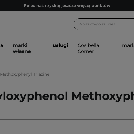
Poleć nas i zyskaj jeszcze więcej punktów
Zapisz się na newsletter pełen porad
Bezpłatne konsultacje kosmetologiczne
Z nami to możliwe! Realizacja zamówienia do 24h.
ja
marki
usługi
Cosibella
mark
Poleć nas i zyskaj jeszcze więcej punktów
własne
Corner
Zapisz się na newsletter pełen porad
 Methoxyphenyl Triazine
yloxyphenol Methoxyph