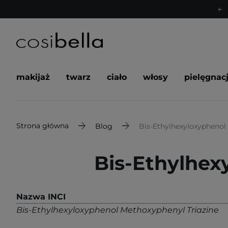
makijaż
twarz
ciało
włosy
pielęgnac
Strona główna
Blog
Bis-Ethylhexyloxyphenol
Bis-Ethylhex
Nazwa INCI
Bis-Ethylhexyloxyphenol Methoxyphenyl Triazine