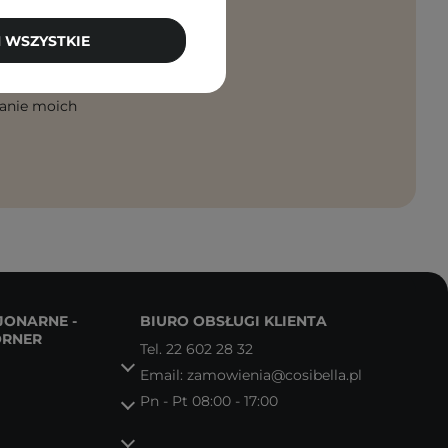
 WSZYSTKIE
PISZ SIĘ
anie moich
JONARNE -
BIURO OBSŁUGI KLIENTA
ORNER
Tel.
22 602 28 32
Email:
zamowienia@cosibella.pl
Pn - Pt 08:00 - 17:00