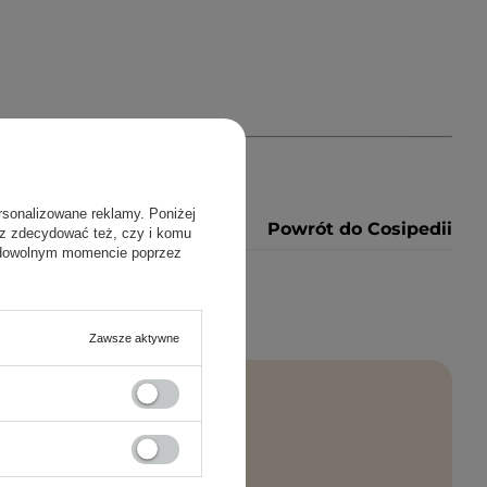
rsonalizowane reklamy. Poniżej
Powrót do Cosipedii
sz zdecydować też, czy i komu
 dowolnym momencie poprzez
Zawsze aktywne
rosto na maila!