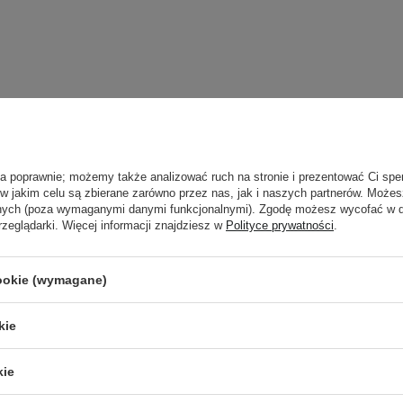
ła poprawnie; możemy także analizować ruch na stronie i prezentować Ci spe
 w jakim celu są zbierane zarówno przez nas, jak i naszych partnerów. Może
anych (poza wymaganymi danymi funkcjonalnymi). Zgodę możesz wycofać w
rzeglądarki. Więcej informacji znajdziesz w
Polityce prywatności
.
cookie (wymagane)
kie
Newsletter Cosibella
kie
checklisty, eksperckie porady, beauty nowości - p