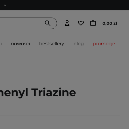
0,00 zł
i
nowości
bestsellery
blog
promocje
enyl Triazine