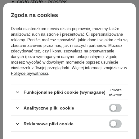
ciało stałe - proszek
barwa biała
nierozpuszczalny w wodzie
Zgoda na cookies
rozpuszczalny w alkoholu i glikolu
propylenowym
Dzięki ciasteczkom serwis działa poprawnie; możemy także
analizować ruch na stronie i prezentować Ci spersonalizowane
reklamy. Poniżej możesz sprawdzić, jakie dane i w jakim celu są
zbierane zarówno przez nas, jak i naszych partnerów. Możesz
Powrót do Cosipedii
zdecydować też, czy i komu zezwalasz na przetwarzanie
danych (poza wymaganymi danymi funkcjonalnymi). Zgodę
możesz wycofać w dowolnym momencie poprzez usunięcie
Pokaż więcej wpisów z
Październik 2020
ciasteczek z Twojej przeglądarki. Więcej informacji znajdziesz w
Polityce prywatności
.
Zawsze
Funkcjonalne pliki cookie (wymagane)
aktywne
Newsletter Cosibella
Analityczne pliki cookie
Pielęgnacyjne checklisty, eksperckie porady,
beauty nowości - prosto na maila!
Reklamowe pliki cookie