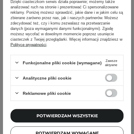
Dzięki ciasteczkom serwis działa poprawnie; możemy także
analizować ruch na stronie i prezentować Ci spersonalizowane
reklamy. Poniżej możesz sprawdzić, jakie dane i w jakim celu są
Pokaż więcej wpisów z
Październik 2020
zbierane zarówno przez nas, jak i naszych partnerów. Możesz
zdecydować też, czy i komu zezwalasz na przetwarzanie
danych (poza wymaganymi danymi funkcjonalnymi). Zgodę
możesz wycofać w dowolnym momencie poprzez usunięcie
ciasteczek z Twojej przeglądarki. Więcej informacji znajdziesz w
Polityce prywatności
.
Newsletter Cosibella
Pielęgnacyjne checklisty, eksperckie porady,
Zawsze
Funkcjonalne pliki cookie (wymagane)
aktywne
beauty nowości - prosto na maila!
Analityczne pliki cookie
Podaj swój adres email
Reklamowe pliki cookie
Zgadzam się na otrzymywanie
wiadomości marketingowych i
przetwarzanie moich danych przez
POTWIERDZAM WSZYSTKIE
Cosibella sp. z o.o, zgodnie z
polityką
prywatności
.
POTWIERDZAM WYMAGANE
ZAPISZ SIĘ