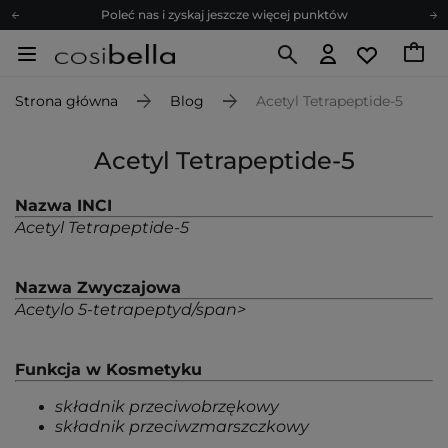
Poleć nas i zyskaj jeszcze więcej punktów
Zapisz się na newsletter pełen porad
Bezpłatne konsultacje kosmetologiczne
Strona główna
Blog
Acetyl Tetrapeptide-5
Z nami to możliwe! Realizacja zamówienia do 24h.
Poleć nas i zyskaj jeszcze więcej punktów
Acetyl Tetrapeptide-5
Zapisz się na newsletter pełen porad
Nazwa INCI
Acetyl Tetrapeptide-5
Nazwa Zwyczajowa
Acetylo 5-tetrapeptyd/span>
Funkcja w Kosmetyku
składnik przeciwobrzękowy
składnik przeciwzmarszczkowy