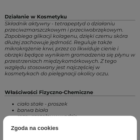
Działanie w Kosmetyku
Składnik aktywny - tetrapeptyd o działaniu
przeciwzmarszczkowym i przeciwobrzękowym.
Zapobiega glikacji kolagenu, dzięki czemu skóra
dłużej zachowuje jędrność. Reguluje także
mikrokrążenie krwi, przez co likwiduje cienie i
obrzęki będące wynikiem gromadzenia się płynu w
przestrzeniach międzykomórkowych. Z tego
względu stosowany jest najczęściej w
kosmetykach do pielęgnacji okolicy oczu.
Właściwości Fizyczno-Chemiczne
ciało stałe - proszek
barwa biała
rozpuszczalny w wodzie
Zgoda na cookies
Powrót do Cosipedii