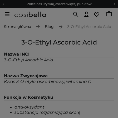
Poleć nas i zyskaj jeszcze więcej punktów
Zapisz się na newsletter pełen porad
Bezpłatne konsultacje kosmetologiczne
Strona główna
Blog
3-O-Ethyl Ascorbic Acid
Z nami to możliwe! Realizacja zamówienia do 24h.
Poleć nas i zyskaj jeszcze więcej punktów
3-O-Ethyl Ascorbic Acid
Zapisz się na newsletter pełen porad
Nazwa INCI
3-O-Ethyl Ascorbic Acid
Nazwa Zwyczajowa
Kwas 3-O-etylo-askorbinowy, witamina C
Funkcja w Kosmetyku
antyoksydant
substancja rozjaśniająca skórę