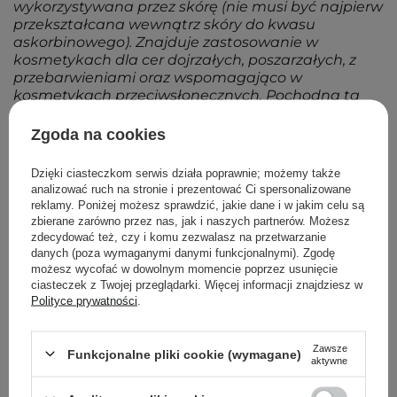
wykorzystywana przez skórę (nie musi być najpierw
przekształcana wewnątrz skóry do kwasu
askorbinowego). Znajduje zastosowanie w
kosmetykach dla cer dojrzałych, poszarzałych, z
przebarwieniami oraz wspomagająco w
kosmetykach przeciwsłonecznych. Pochodna ta
jest odpowiednia dla cer wrażliwych, ponieważ nie
powoduje podrażnienia skóry.
Zgoda na cookies
Dzięki ciasteczkom serwis działa poprawnie; możemy także
Właściwości Fizyczno-Chemiczne
analizować ruch na stronie i prezentować Ci spersonalizowane
reklamy. Poniżej możesz sprawdzić, jakie dane i w jakim celu są
ciało stałe – proszek
zbierane zarówno przez nas, jak i naszych partnerów. Możesz
barwa biała
zdecydować też, czy i komu zezwalasz na przetwarzanie
rozpuszczalna w wodzie
danych (poza wymaganymi danymi funkcjonalnymi). Zgodę
możesz wycofać w dowolnym momencie poprzez usunięcie
stabilna w pH 5.0 - 6.5
ciasteczek z Twojej przeglądarki. Więcej informacji znajdziesz w
Polityce prywatności
.
Powrót do Cosipedii
Zawsze
Funkcjonalne pliki cookie (wymagane)
aktywne
Pokaż więcej wpisów z
Wrzesień 2020