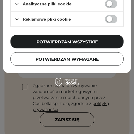
Analityczne pliki cookie
Reklamowe pliki cookie
Newsletter Cosibella
POTWIERDZAM WSZYSTKIE
Pielęgnacyjne checklisty, eksperckie porady,
beauty nowości - prosto na maila!
POTWIERDZAM WYMAGANE
Podaj swój adres email
Zgadzam się na otrzymywanie
wiadomości marketingowych i
przetwarzanie moich danych przez
Cosibella sp. z o.o, zgodnie z
polityką
prywatności
.
ZAPISZ SIĘ