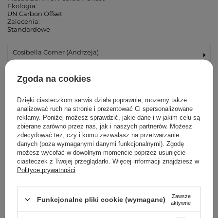
Ekologia:
UN Carbon Offset
Zalecenia:
Standardowe
Cosibella Corner (Andrzeja)
Cosibella Corner (Łucka)
Zgoda na cookies
Cosibella Corner (Woronicza)
Dzięki ciasteczkom serwis działa poprawnie; możemy także
analizować ruch na stronie i prezentować Ci spersonalizowane
reklamy. Poniżej możesz sprawdzić, jakie dane i w jakim celu są
Cosibella Corner (Wileńska)
zbierane zarówno przez nas, jak i naszych partnerów. Możesz
zdecydować też, czy i komu zezwalasz na przetwarzanie
danych (poza wymaganymi danymi funkcjonalnymi). Zgodę
Cosibella Corner (Bohaterów Warszawy)
możesz wycofać w dowolnym momencie poprzez usunięcie
ciasteczek z Twojej przeglądarki. Więcej informacji znajdziesz w
Cosibella Corner (Tadeusza Kościuszki)
Polityce prywatności
.
Cosibella Corner (Jaracza)
Zawsze
Funkcjonalne pliki cookie (wymagane)
aktywne
Cosibella Corner (Szlak)