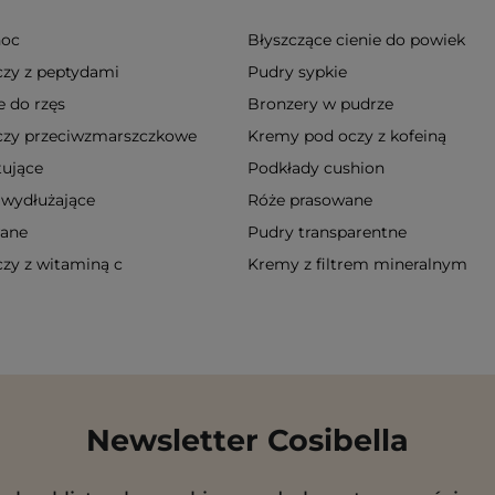
noc
Błyszczące cienie do powiek
zy z peptydami
Pudry sypkie
 do rzęs
Bronzery w pudrze
czy przeciwzmarszczkowe
Kremy pod oczy z kofeiną
ujące
Podkłady cushion
 wydłużające
Róże prasowane
wane
Pudry transparentne
zy z witaminą c
Kremy z filtrem mineralnym
Newsletter Cosibella