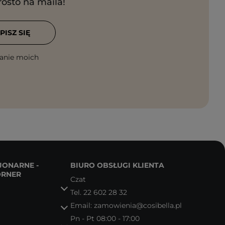
rosto na maila!
PISZ SIĘ
anie moich
JONARNE -
BIURO OBSŁUGI KLIENTA
ORNER
Czat
Tel.
22 602 28 32
Email:
zamowienia@cosibella.pl
Pn - Pt 08:00 - 17:00