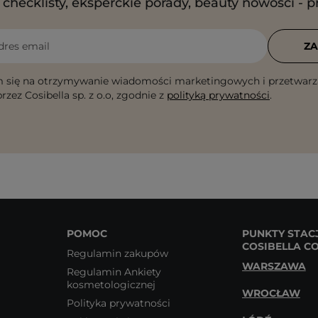
checklisty, eksperckie porady, beauty nowości - p
dres email
ZA
 się na otrzymywanie wiadomości marketingowych i przetwarz
rzez Cosibella sp. z o.o, zgodnie z
polityką prywatności
.
POMOC
PUNKTY STAC
COSIBELLA C
Regulamin zakupów
WARSZAWA
Regulamin Ankiety
kosmetologicznej
WROCŁAW
Polityka prywatności