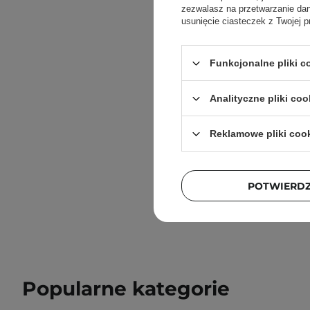
zezwalasz na przetwarzanie d
usunięcie ciasteczek z Twojej p
Funkcjonalne pliki 
Torrid
One -
Analityczne pliki coo
Reklamowe pliki coo
POTWIERD
Popularne kategorie