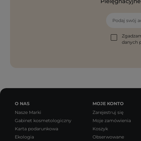
Pielęgnacyjne 
Podaj swój a
Zgadzam
danych p
O NAS
MOJE KONTO
Nasze Marki
Zarejestruj się
Gabinet kosmetologiczny
Moje zamówienia
Karta podarunkowa
Koszyk
Ekologia
Obserwowane