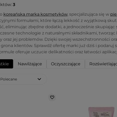
uktów:
3
to
koreańska marka kosmetyków
, specjalizująca się w
pie
cyjnymi formułami, które łączą lekkość z wyjątkową skut
ć, eliminując zbędne dodatki, a jednocześnie skupiając 
czesne technologie z naturalnymi składnikami, tworząc
y oraz jej problemów. Dzięki swojej wszechstronności or
grona klientów. Sprawdź ofertę marki już dziś i podaruj sw
ormule oferuje uczucie delikatności oraz łatwości aplikacj
tkie
Nawilżające
Oczyszczające
Rozświetlają
Polecane