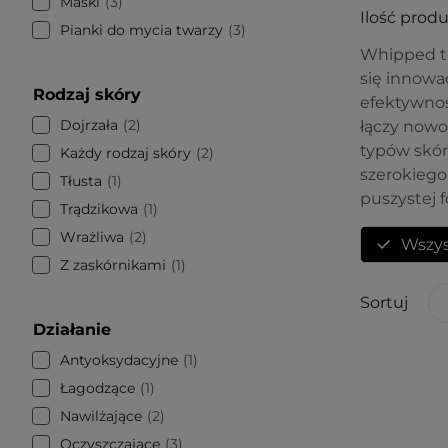
Maski
3
Ilość prod
Pianki do mycia twarzy
3
Whipped 
się innowa
Rodzaj skóry
efektywnoś
Dojrzała
2
łączy nowo
typów skór
Każdy rodzaj skóry
2
szerokiego 
Tłusta
1
puszystej f
Trądzikowa
1
Wrażliwa
2
Wszys
Z zaskórnikami
1
Sortuj
Działanie
Antyoksydacyjne
1
Łagodzące
1
Nawilżające
2
Oczyszczające
3