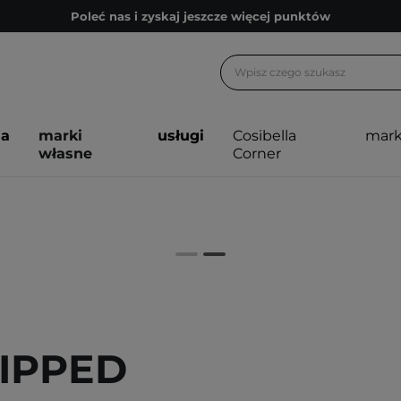
Poleć nas i zyskaj jeszcze więcej punktów
Zapisz się na newsletter pełen porad
Bezpłatne konsultacje kosmetologiczne
Z nami to możliwe! Realizacja zamówienia do 24h.
ja
marki
usługi
Cosibella
mark
Poleć nas i zyskaj jeszcze więcej punktów
własne
Corner
Zapisz się na newsletter pełen porad
IPPED