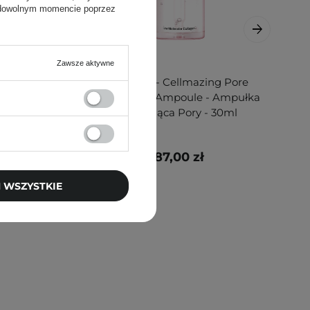
 dowolnym momencie poprzez
Zawsze aktywne
al 1 -
Torriden - Cellmazing Pore
 Serum
Perfecting Ampoule - Ampułka
- 30ml
Zwężająca Pory - 30ml
87,00 zł
 WSZYSTKIE