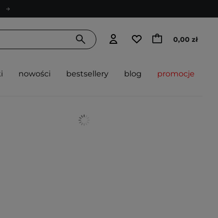
0,00 zł
i
nowości
bestsellery
blog
promocje