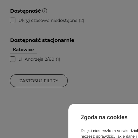
Dostępność
Ukryj czasowo niedostępne
2
Dostępność stacjonarnie
Katowice
ul. Andrzeja 2/60
1
ZASTOSUJ FILTRY
Zgoda na cookies
Dzięki ciasteczkom serwis dzia
możesz sprawdzić, jakie dane i