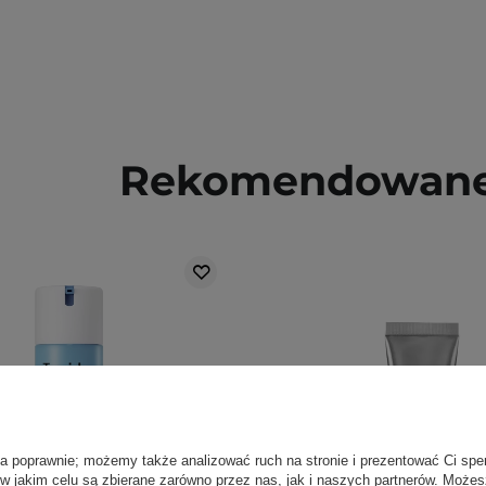
Rekomendowane 
ła poprawnie; możemy także analizować ruch na stronie i prezentować Ci spe
 w jakim celu są zbierane zarówno przez nas, jak i naszych partnerów. Może