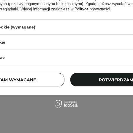
anych (poza wymaganymi danymi funkcjonalnymi). Zgodę możesz wycofać w
rzeglądarki. Więcej informacji znajdziesz w
Polityce prywatności
.
cookie (wymagane)
en - Dive-In For Men All In
Medik8 - Crystal Retin
 Nawilżająca Emulsja do
Stabilne i Delikatne
kie
Twarzy - 200g
Przeciwstarzeniowe 
kie
79,00 zł
256,00 zł
ZAM WYMAGANE
POTWIERDZAM