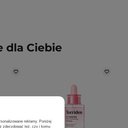
dla Ciebie
rsonalizowane reklamy. Poniżej
sz zdecydować też, czy i komu