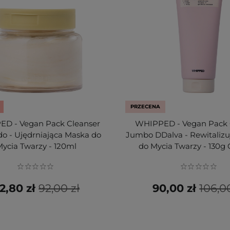
PRZECENA
D - Vegan Pack Cleanser
WHIPPED - Vegan Pack 
o - Ujędrniająca Maska do
Jumbo DDalva - Rewitaliz
ycia Twarzy - 120ml
do Mycia Twarzy - 130
2,80 zł
92,00 zł
90,00 zł
106,0