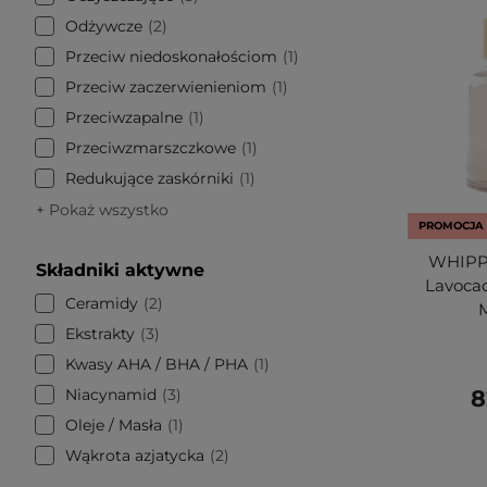
Odżywcze
2
Przeciw niedoskonałościom
1
Przeciw zaczerwienieniom
1
Przeciwzapalne
1
Przeciwzmarszczkowe
1
Redukujące zaskórniki
1
+ Pokaż wszystko
PROMOCJA
WHIPPE
Składniki aktywne
Lavocad
Ceramidy
2
M
Ekstrakty
3
Kwasy AHA / BHA / PHA
1
Niacynamid
3
8
Oleje / Masła
1
Wąkrota azjatycka
2