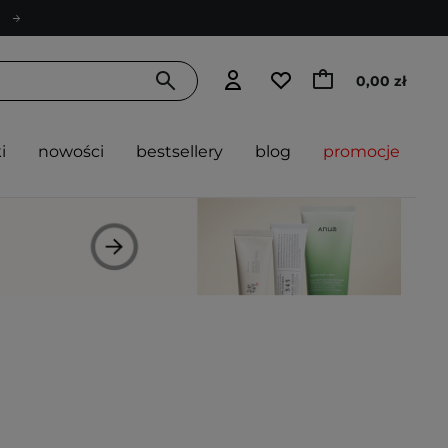
0,00 zł
i
nowości
bestsellery
blog
promocje