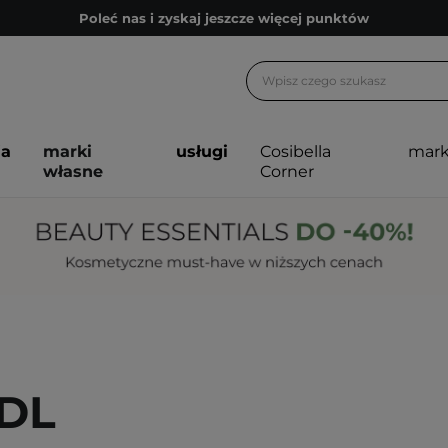
Poleć nas i zyskaj jeszcze więcej punktów
Zapisz się na newsletter pełen porad
Bezpłatne konsultacje kosmetologiczne
Z nami to możliwe! Realizacja zamówienia do 24h.
ja
marki
usługi
Cosibella
mark
Poleć nas i zyskaj jeszcze więcej punktów
własne
Corner
Zapisz się na newsletter pełen porad
DL