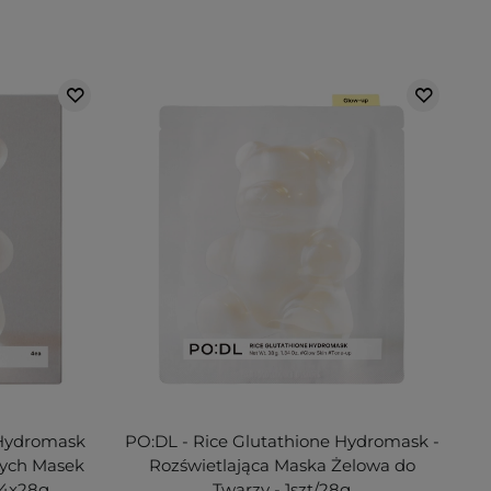
 Hydromask
PO:DL - Rice Glutathione Hydromask -
cych Masek
Rozświetlająca Maska Żelowa do
 4x28g
Twarzy - 1szt/28g