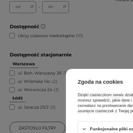
zł
zł
od
do
-
Dostępność
Ukryj czasowo niedostępne
10
Dostępność stacjonarnie
Warszawa
ul. Boh. Warszawy 26
1
ul. Wileńska 14c
2
Zgoda na cookies
ul. Woronicza 24
3
Dzięki ciasteczkom serwis dzia
Łódź
możesz sprawdzić, jakie dane i
zezwalasz na przetwarzanie d
ul. Jaracza 25/2
5
usunięcie ciasteczek z Twojej p
ZASTOSUJ FILTRY
Funkcjonalne pliki 