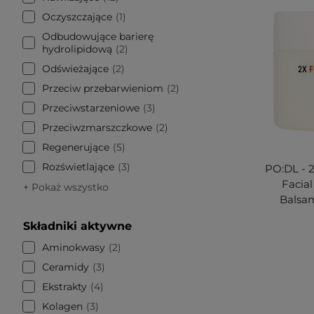
Oczyszczające
1
Odbudowujące barierę
hydrolipidową
2
Odświeżające
2
Przeciw przebarwieniom
2
Przeciwstarzeniowe
3
Przeciwzmarszczkowe
2
Regenerujące
5
Rozświetlające
3
PO:DL - 
Facial
+ Pokaż wszystko
Balsam
Składniki aktywne
Aminokwasy
2
Ceramidy
3
Ekstrakty
4
Kolagen
3