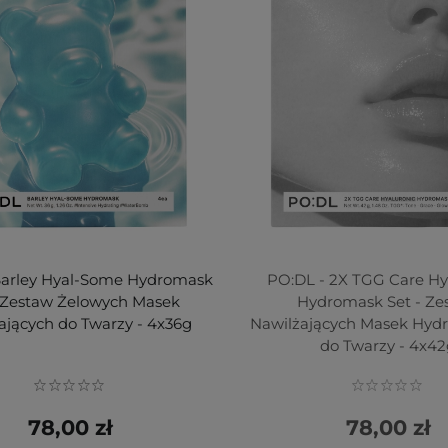
Barley Hyal-Some Hydromask
PO:DL - 2X TGG Care Hy
- Zestaw Żelowych Masek
Hydromask Set - Ze
ających do Twarzy - 4x36g
Nawilżających Masek Hyd
do Twarzy - 4x42
78,00 zł
78,00 zł