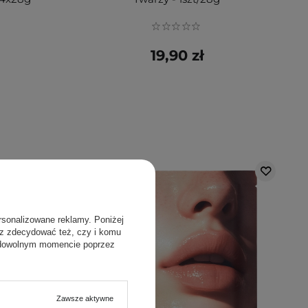
19,90 zł
rsonalizowane reklamy. Poniżej
sz zdecydować też, czy i komu
 dowolnym momencie poprzez
Zawsze aktywne