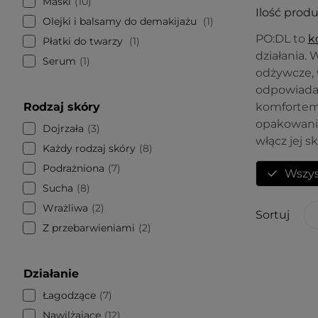
Maski
10
Ilość prod
Olejki i balsamy do demakijażu
1
PO:DL to
k
Płatki do twarzy
1
działania.
Serum
1
odżywcze, 
odpowiadaj
Rodzaj skóry
komfortem 
opakowania,
Dojrzała
3
włącz jej 
Każdy rodzaj skóry
8
Podrażniona
7
Wszys
Sucha
8
Wrażliwa
2
Sortuj
Z przebarwieniami
2
Działanie
Łagodzące
7
Nawilżające
12