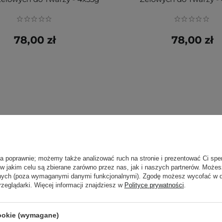
78,00 zł
78,00 zł
ła poprawnie; możemy także analizować ruch na stronie i prezentować Ci spe
 w jakim celu są zbierane zarówno przez nas, jak i naszych partnerów. Może
anych (poza wymaganymi danymi funkcjonalnymi). Zgodę możesz wycofać w
rzeglądarki. Więcej informacji znajdziesz w
Polityce prywatności
.
cookie (wymagane)