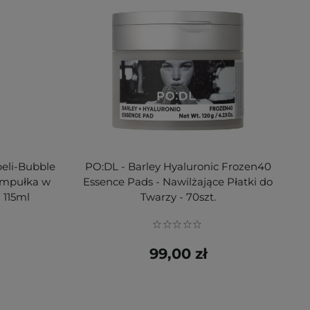
eli-Bubble
PO:DL - Barley Hyaluronic Frozen40
Ampułka w
Essence Pads - Nawilżające Płatki do
 115ml
Twarzy - 70szt.
99,00 zł