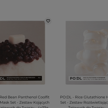
Red Bean Panthenol Coolfit
PO:DL - Rice Glutathione
 Mask Set - Zestaw Kojących
Set - Zestaw Rozświetlają
elowych do Twarzy - 4x33g
Żelowych do Twarzy -