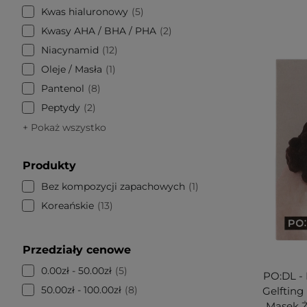
Kwas hialuronowy
5
Kwasy AHA / BHA / PHA
2
Niacynamid
12
Oleje / Masła
1
Pantenol
8
Peptydy
2
+ Pokaż wszystko
Produkty
Bez kompozycji zapachowych
1
Koreańskie
13
Przedziały cenowe
0.00zł - 50.00zł
5
PO:DL - 
50.00zł - 100.00zł
8
Gelfting
Masek Ż