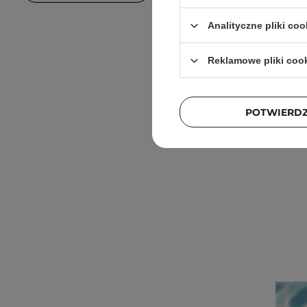
Analityczne pliki coo
Reklamowe pliki coo
PO:DL - 
Gelfting
POTWIERD