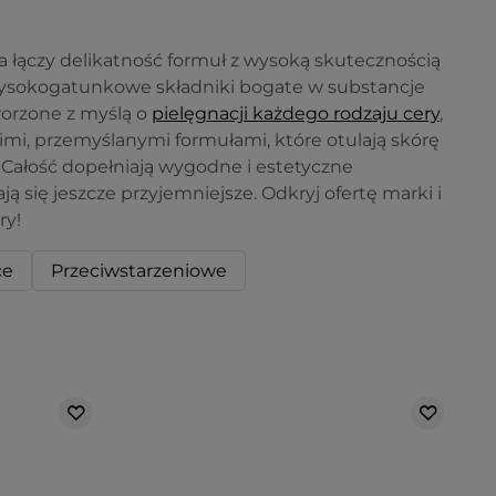
ra łączy delikatność formuł z wysoką skutecznością
 wysokogatunkowe składniki bogate w substancje
worzone z myślą o
pielęgnacji każdego rodzaju cery
,
imi, przemyślanymi formułami, które otulają skórę
 Całość dopełniają wygodne i estetyczne
ą się jeszcze przyjemniejsze. Odkryj ofertę marki i
ry!
ce
Przeciwstarzeniowe