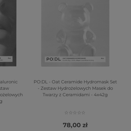
aluronic
PO:DL - Oat Ceramide Hydromask Set
staw
- Zestaw Hydrożelowych Masek do
rożelowych
Twarzy z Ceramidami - 4x42g
g
78,00 zł