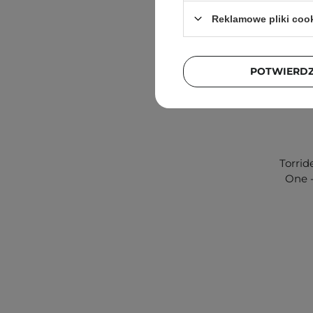
Reklamowe pliki coo
POTWIERD
Torrid
One -