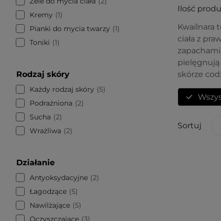
Żele do mycia ciała
2
Ilość prod
Kremy
1
Kwailnara 
Pianki do mycia twarzy
1
ciała z pr
Toniki
1
zapachami,
pielęgnują 
Rodzaj skóry
skórze cod
Każdy rodzaj skóry
5
Wszys
Podrażniona
2
Sucha
2
Sortuj
Wrażliwa
2
Działanie
Antyoksydacyjne
2
Łagodzące
5
Nawilżające
5
Oczyszczające
3