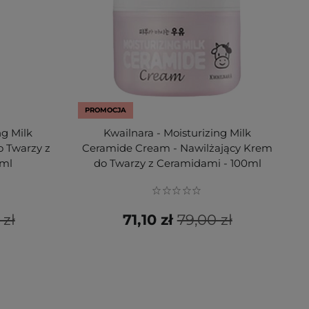
PROMOCJA
ng Milk
Kwailnara - Moisturizing Milk
o Twarzy z
Ceramide Cream - Nawilżający Krem
0ml
do Twarzy z Ceramidami - 100ml
 zł
71,10 zł
79,00 zł