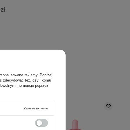
zł
rsonalizowane reklamy. Poniżej
dla Ciebie
sz zdecydować też, czy i komu
 dowolnym momencie poprzez
Zawsze aktywne