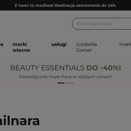
Z nami to możliwe! Realizacja zamówienia do 24h.
Poleć nas i zyskaj jeszcze więcej punktów
Zapisz się na newsletter pełen porad
Bezpłatne konsultacje kosmetologiczne
ja
marki
usługi
Cosibella
mark
Z nami to możliwe! Realizacja zamówienia do 24h.
własne
Corner
Poleć nas i zyskaj jeszcze więcej punktów
Zapisz się na newsletter pełen porad
ilnara