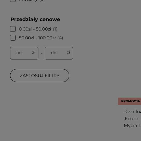
Przedziały cenowe
0.00zł - 50.00zł
1
50.00zł - 100.00zł
4
zł
zł
od
do
-
ZASTOSUJ FILTRY
PROMOCJA
Kwailn
Foam -
Mycia T