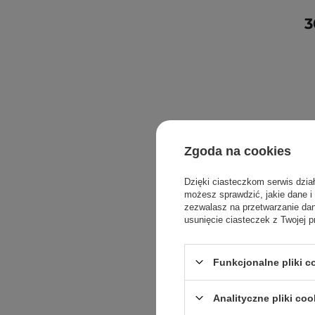
3
Zgoda na cookies
Dzięki ciasteczkom serwis dzia
możesz sprawdzić, jakie dane i
zezwalasz na przetwarzanie d
usunięcie ciasteczek z Twojej p
Funkcjonalne pliki 
Analityczne pliki coo