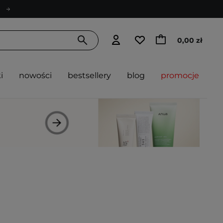
0,00 zł
i
nowości
bestsellery
blog
promocje