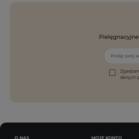
Pielęgnacyjne 
Podaj swój a
Zgadzam
danych p
O NAS
MOJE KONTO