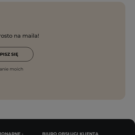
rosto na maila!
PISZ SIĘ
anie moich
JONARNE -
BIURO OBSŁUGI KLIENTA