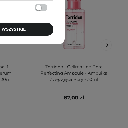
 WSZYSTKIE
al 1 -
Torriden - Cellmazing Pore
 Serum
Perfecting Ampoule - Ampułka
- 30ml
Zwężająca Pory - 30ml
87,00 zł