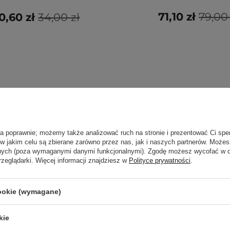
71,10 zł
79,00 
0,60 zł
34,00 zł
ła poprawnie; możemy także analizować ruch na stronie i prezentować Ci spe
Rekomendowane 
 w jakim celu są zbierane zarówno przez nas, jak i naszych partnerów. Może
anych (poza wymaganymi danymi funkcjonalnymi). Zgodę możesz wycofać w
rzeglądarki. Więcej informacji znajdziesz w
Polityce prywatności
.
cookie (wymagane)
kie