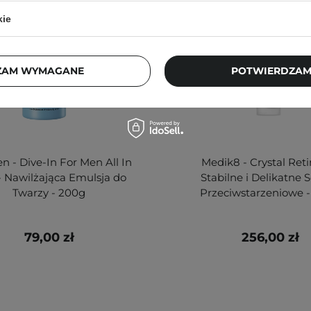
kie
ZAM WYMAGANE
POTWIERDZAM
en - Dive-In For Men All In
Medik8 - Crystal Retin
 Nawilżająca Emulsja do
Stabilne i Delikatne
Twarzy - 200g
Przeciwstarzeniowe 
79,00 zł
256,00 zł