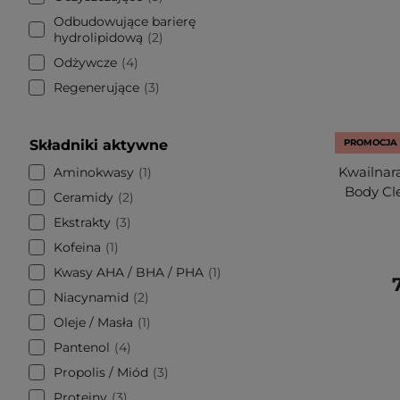
Odbudowujące barierę
hydrolipidową
2
Odżywcze
4
Regenerujące
3
Składniki aktywne
PROMOCJA
Kwailnar
Aminokwasy
1
Body Cle
Ceramidy
2
Ekstrakty
3
Kofeina
1
Kwasy AHA / BHA / PHA
1
7
Niacynamid
2
Oleje / Masła
1
Pantenol
4
Propolis / Miód
3
Proteiny
3