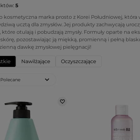
uktów:
5
to kosmetyczna marka prosto z Korei Południowej, która
awdziwą ucztą dla zmysłów. Jej produkty zachwycają ur
 które otulają i pobudzają zmysły. Formuły oparte na ek
skórę, pozostawiając ją miękką, promienną i pełną blasku.
zienną dawkę zmysłowej pielęgnacji!
tkie
Nawilżające
Oczyszczające
Polecane