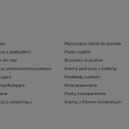
noc
Błyszczące cienie do powiek
zy z peptydami
Pudry sypkie
 do rzęs
Bronzery w pudrze
czy przeciwzmarszczkowe
Kremy pod oczy z kofeiną
ujące
Podkłady cushion
 wydłużające
Róże prasowane
wane
Pudry transparentne
zy z witaminą c
Kremy z filtrem mineralnym