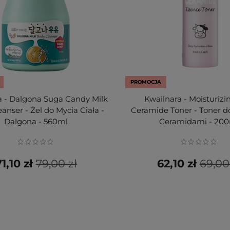
PROMOCJA
a - Dalgona Suga Candy Milk
Kwailnara - Moisturizi
anser - Żel do Mycia Ciała -
Ceramide Toner - Toner d
Dalgona - 560ml
Ceramidami - 20
1,10 zł
79,00 zł
62,10 zł
69,00