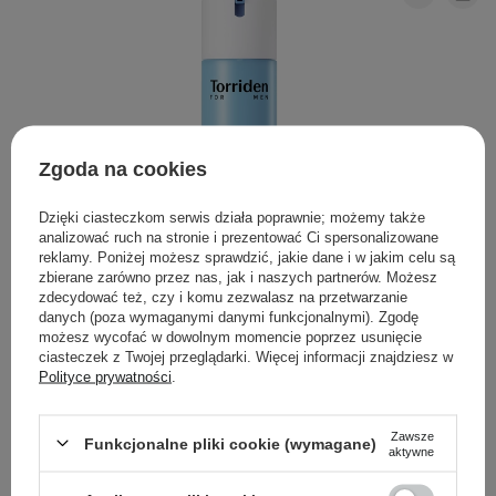
Zgoda na cookies
Dzięki ciasteczkom serwis działa poprawnie; możemy także
analizować ruch na stronie i prezentować Ci spersonalizowane
reklamy. Poniżej możesz sprawdzić, jakie dane i w jakim celu są
zbierane zarówno przez nas, jak i naszych partnerów. Możesz
zdecydować też, czy i komu zezwalasz na przetwarzanie
danych (poza wymaganymi danymi funkcjonalnymi). Zgodę
możesz wycofać w dowolnym momencie poprzez usunięcie
Torriden - Dive-In For Men All In One - Nawilżająca
ciasteczek z Twojej przeglądarki. Więcej informacji znajdziesz w
Emulsja do Twarzy - 200g
Polityce prywatności
.
79,00 zł
Zawsze
Funkcjonalne pliki cookie (wymagane)
aktywne