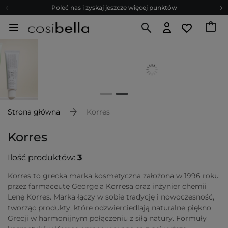
Poleć nas i zyskaj jeszcze więcej punktów
Zapisz się na newsletter pełen porad
Bezpłatne konsultacje kosmetologiczne
Z nami to możliwe! Realizacja zamówienia do 24h.
Poleć nas i zyskaj jeszcze więcej punktów
Zapisz się na newsletter pełen porad
Strona główna
Korres
Korres
Ilość produktów:
3
Korres to grecka marka kosmetyczna założona w 1996 roku
przez farmaceutę George’a Korresa oraz inżynier chemii
Lenę Korres. Marka łączy w sobie tradycję i nowoczesność,
tworząc produkty, które odzwierciedlają naturalne piękno
Grecji w harmonijnym połączeniu z siłą natury. Formuły