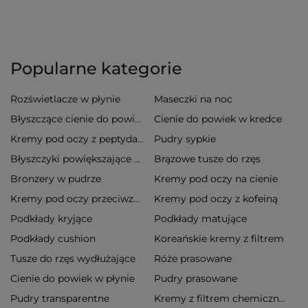
Popularne kategorie
Rozświetlacze w płynie
Maseczki na noc
Cienie do powiek w kredce
Błyszczące cienie do powiek
Pudry sypkie
Kremy pod oczy z peptydami
Brązowe tusze do rzęs
Błyszczyki powiększające usta
Bronzery w pudrze
Kremy pod oczy na cienie
Kremy pod oczy z kofeiną
Kremy pod oczy przeciwzmarszczkowe
Podkłady kryjące
Podkłady matujące
Podkłady cushion
Koreańskie kremy z filtrem
Tusze do rzęs wydłużające
Róże prasowane
Cienie do powiek w płynie
Pudry prasowane
Pudry transparentne
Kremy z filtrem chemicznym