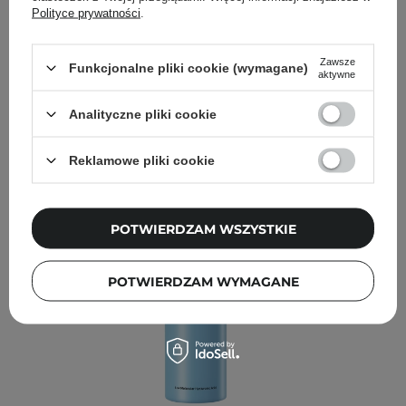
Polityce prywatności
.
FILTROWANIE
SORTOWANIE
Zawsze
Funkcjonalne pliki cookie (wymagane)
aktywne
Rekomendowane dla Ciebie
Analityczne pliki cookie
Reklamowe pliki cookie
POTWIERDZAM WSZYSTKIE
POTWIERDZAM WYMAGANE