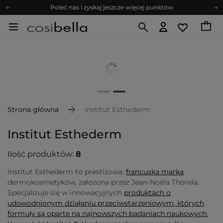
Poleć nas i zyskaj jeszcze więcej punktów
Zapisz się na newsletter pełen porad
Bezpłatne konsultacje kosmetologiczne
Z nami to możliwe! Realizacja zamówienia do 24h.
Poleć nas i zyskaj jeszcze więcej punktów
Zapisz się na newsletter pełen porad
Strona główna
Institut Esthederm
Institut Esthederm
Ilość produktów:
8
Institut Esthederm to prestiżowa,
francuska marka
dermokosmetyków, założona przez Jean-Noëla Thorela.
Specjalizuje się w innowacyjnych
produktach o
udowodnionym działaniu przeciwstarzeniowym
, których
formuły są oparte na najnowszych badaniach naukowych.