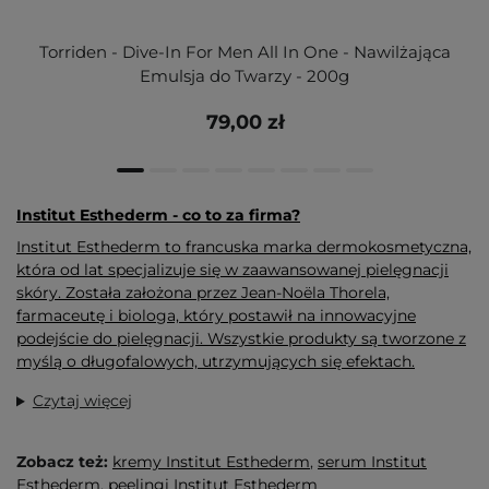
Torriden - Dive-In For Men All In One - Nawilżająca
Emulsja do Twarzy - 200g
79,00 zł
Institut Esthederm - co to za firma?
Institut Esthederm to francuska marka dermokosmetyczna,
która od lat specjalizuje się w zaawansowanej pielęgnacji
skóry. Została założona przez Jean-Noëla Thorela,
farmaceutę i biologa, który postawił na innowacyjne
podejście do pielęgnacji. Wszystkie produkty są tworzone z
myślą o długofalowych, utrzymujących się efektach.
Czytaj więcej
Zobacz też:
kremy Institut Esthederm
,
serum Institut
Esthederm
,
peelingi Institut Esthederm