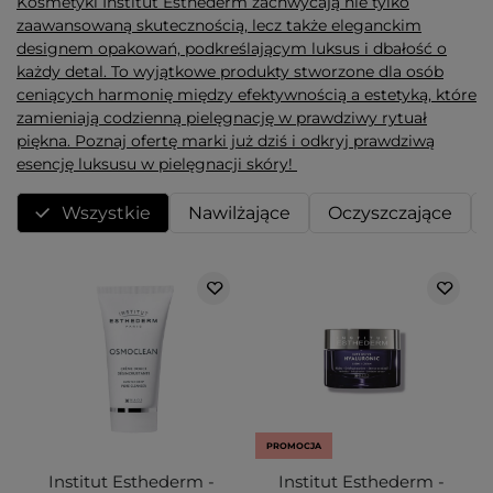
Kosmetyki Institut Esthederm zachwycają nie tylko
zaawansowaną skutecznością, lecz także eleganckim
designem opakowań, podkreślającym luksus i dbałość o
każdy detal. To wyjątkowe produkty stworzone dla osób
ceniących harmonię między efektywnością a estetyką, które
zamieniają codzienną pielęgnację w prawdziwy rytuał
piękna. Poznaj ofertę marki już dziś i odkryj prawdziwą
esencję luksusu w pielęgnacji skóry!
Wszystkie
Nawilżające
Oczyszczające
PROMOCJA
Institut Esthederm -
Institut Esthederm -