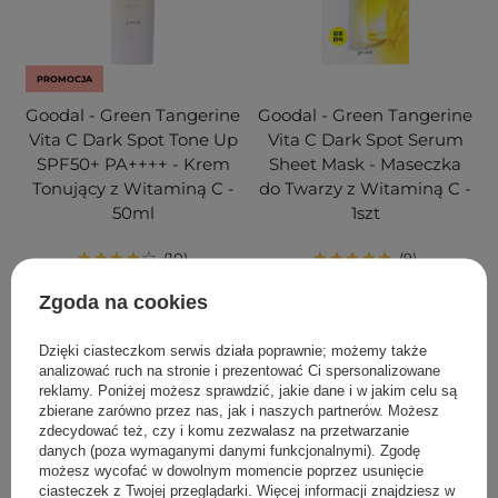
PROMOCJA
Goodal - Green Tangerine
Goodal - Green Tangerine
Vita C Dark Spot Tone Up
Vita C Dark Spot Serum
SPF50+ PA++++ - Krem
Sheet Mask - Maseczka
Tonujący z Witaminą C -
do Twarzy z Witaminą C -
50ml
1szt
10
9
Zgoda na cookies
62,30 zł
89,00 zł
16,00 zł
Dzięki ciasteczkom serwis działa poprawnie; możemy także
DODAJ DO KOSZYKA
DODAJ DO KOSZYKA
analizować ruch na stronie i prezentować Ci spersonalizowane
reklamy. Poniżej możesz sprawdzić, jakie dane i w jakim celu są
zbierane zarówno przez nas, jak i naszych partnerów. Możesz
zdecydować też, czy i komu zezwalasz na przetwarzanie
danych (poza wymaganymi danymi funkcjonalnymi). Zgodę
możesz wycofać w dowolnym momencie poprzez usunięcie
ciasteczek z Twojej przeglądarki. Więcej informacji znajdziesz w