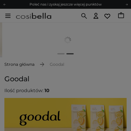
Poleć nas i zyskaj jeszcze więcej punktów
Zapisz się na newsletter pełen porad
Bezpłatne konsultacje kosmetologiczne
Z nami to możliwe! Realizacja zamówienia do 24h.
Poleć nas i zyskaj jeszcze więcej punktów
Zapisz się na newsletter pełen porad
Strona główna
Goodal
Goodal
Ilość produktów:
10