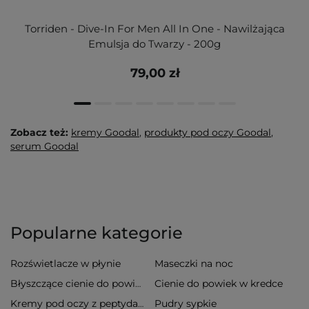
Torriden - Dive-In For Men All In One - Nawilżająca
Emulsja do Twarzy - 200g
79,00 zł
Zobacz też:
kremy Goodal
,
produkty pod oczy Goodal
,
serum Goodal
Popularne kategorie
Rozświetlacze w płynie
Maseczki na noc
Cienie do powiek w kredce
Błyszczące cienie do powiek
Pudry sypkie
Kremy pod oczy z peptydami