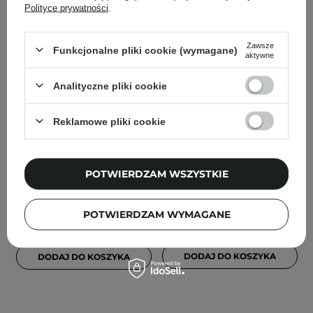
Polityce prywatności
.
Zawsze
Funkcjonalne pliki cookie (wymagane)
aktywne
Analityczne pliki cookie
Goodal - Green Tangerine
Goodal - Green Tangerine
Vita C Dark Circle Eye
Vita-C Dark Spot Care
Reklamowe pliki cookie
Cream - Rozjaśniający
Pad - Płatki
Krem pod Oczy - 30ml
pielęgnacyjne na
przebarwienia - 70szt.
POTWIERDZAM WSZYSTKIE
4
POTWIERDZAM WYMAGANE
95,00 zł
109,00 zł
DODAJ DO KOSZYKA
DODAJ DO KOSZYKA