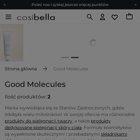
Poleć nas i zyskaj jeszcze więcej punktów
Zapisz się na newsletter pełen porad
Bezpłatne konsultacje kosmetologiczne
Z nami to możliwe! Realizacja zamówienia do 24h.
Poleć nas i zyskaj jeszcze więcej punktów
Zapisz się na newsletter pełen porad
Strona główna
Good Molecules
Good Molecules
Ilość produktów:
2
Marka wywodząca się ze Stanów Zjednoczonych, gdzie
zdobyła wielu miłośników! W swojej ofercie ma różnorodne
produkty do pielęgnacji twarzy
, a także
produkty
dedykowane pielęgnacji skóry ciała
. Formuły kosmetyków
są wypełnione skutecznymi i przebadanymi
składnikami