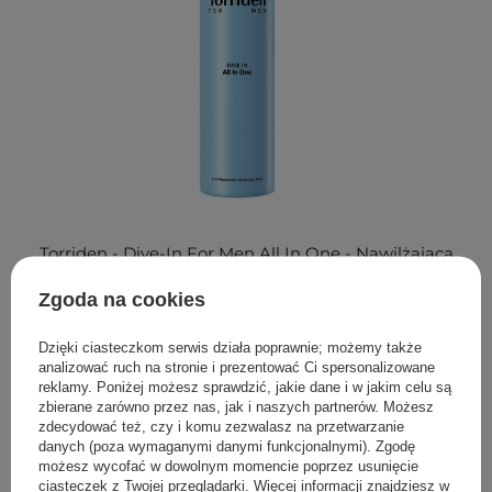
Torriden - Dive-In For Men All In One - Nawilżająca
Emulsja do Twarzy - 200g
Zgoda na cookies
79,00 zł
Dzięki ciasteczkom serwis działa poprawnie; możemy także
analizować ruch na stronie i prezentować Ci spersonalizowane
reklamy. Poniżej możesz sprawdzić, jakie dane i w jakim celu są
zbierane zarówno przez nas, jak i naszych partnerów. Możesz
Good Molecules to
amerykańska marka kosmetyczna
, która
zdecydować też, czy i komu zezwalasz na przetwarzanie
cieszy się dużą popularnością nie tylko za oceanem, ale
danych (poza wymaganymi danymi funkcjonalnymi). Zgodę
również w Europie. To
produkty tworzone z myślą o
możesz wycofać w dowolnym momencie poprzez usunięcie
ciasteczek z Twojej przeglądarki. Więcej informacji znajdziesz w
potrzebach każdej skóry
. Możesz znaleźć w jej ofercie