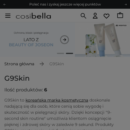
Poleć nas i zyskaj jeszcze więcej punktów
Zapisz się na newsletter pełen porad
Bezpłatne konsultacje kosmetologiczne
Z nami to możliwe! Realizacja zamówienia do 24h.
Poleć nas i zyskaj jeszcze więcej punktów
Zapisz się na newsletter pełen porad
Strona główna
G9Skin
G9Skin
Ilość produktów:
6
G9Skin to
koreańska marka kosmetyczna
doskonale
nadającą się dla osób, które cenią sobie wygodę i
skuteczność w pielęgnacji skóry. Dzięki koncepcji "9-
second skin routine" umożliwia klientom osiągnięcie
pięknej i zdrowej skóry w zaledwie 9 sekund. Produkty