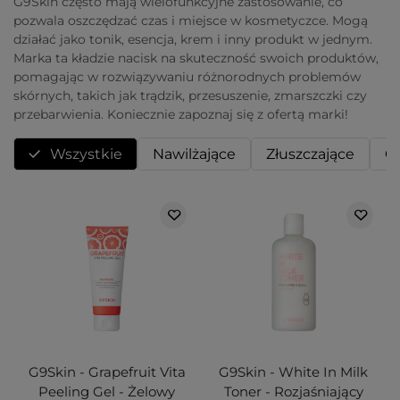
G9Skin często mają wielofunkcyjne zastosowanie, co
pozwala oszczędzać czas i miejsce w kosmetyczce. Mogą
działać jako tonik, esencja, krem i inny produkt w jednym.
Marka ta kładzie nacisk na skuteczność swoich produktów,
pomagając w rozwiązywaniu różnorodnych problemów
skórnych, takich jak trądzik, przesuszenie, zmarszczki czy
przebarwienia. Koniecznie zapoznaj się z ofertą marki!
Wszystkie
Nawilżające
Złuszczające
O
G9Skin - Grapefruit Vita
G9Skin - White In Milk
Peeling Gel - Żelowy
Toner - Rozjaśniający