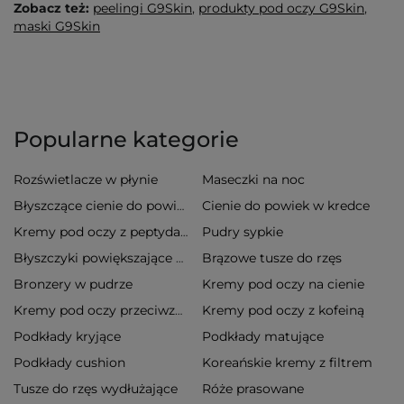
Zobacz też:
peelingi G9Skin
,
produkty pod oczy G9Skin
,
maski G9Skin
Popularne kategorie
Rozświetlacze w płynie
Maseczki na noc
Cienie do powiek w kredce
Błyszczące cienie do powiek
Pudry sypkie
Kremy pod oczy z peptydami
Brązowe tusze do rzęs
Błyszczyki powiększające usta
Bronzery w pudrze
Kremy pod oczy na cienie
Kremy pod oczy z kofeiną
Kremy pod oczy przeciwzmarszczkowe
Podkłady kryjące
Podkłady matujące
Podkłady cushion
Koreańskie kremy z filtrem
Tusze do rzęs wydłużające
Róże prasowane