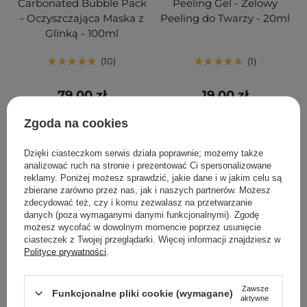
Carbonated Bubble Pack
Peeling Gel - Żelowy
- Oczyszczająca Maska z
Peeling do Twarzy - 20ml
Glinką - 100ml
10
1
79,00 zł
19,00 zł
Zgoda na cookies
DODAJ DO KOSZYKA
DODAJ DO KOSZYKA
Dzięki ciasteczkom serwis działa poprawnie; możemy także
analizować ruch na stronie i prezentować Ci spersonalizowane
reklamy. Poniżej możesz sprawdzić, jakie dane i w jakim celu są
zbierane zarówno przez nas, jak i naszych partnerów. Możesz
zdecydować też, czy i komu zezwalasz na przetwarzanie
FILTROWANIE
SORTOWANIE
danych (poza wymaganymi danymi funkcjonalnymi). Zgodę
możesz wycofać w dowolnym momencie poprzez usunięcie
ciasteczek z Twojej przeglądarki. Więcej informacji znajdziesz w
Rekomendowane dla Ciebie
Polityce prywatności
.
Zawsze
Funkcjonalne pliki cookie (wymagane)
aktywne