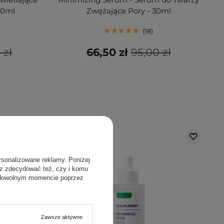
30ml
Zwężające Pory - 30ml
18
 zł
66,50 zł
95,00 zł
rsonalizowane reklamy. Poniżej
sz zdecydować też, czy i komu
 dowolnym momencie poprzez
Zawsze aktywne