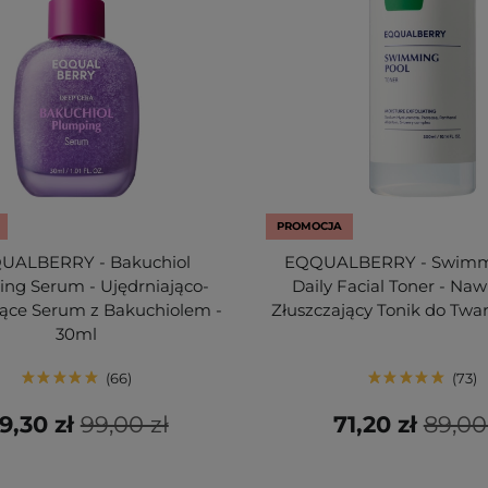
PROMOCJA
UALBERRY - Bakuchiol
EQQUALBERRY - Swimm
ng Serum - Ujędrniająco-
Daily Facial Toner - Naw
jące Serum z Bakuchiolem -
Złuszczający Tonik do Twa
30ml
66
73
9,30 zł
99,00 zł
71,20 zł
89,00