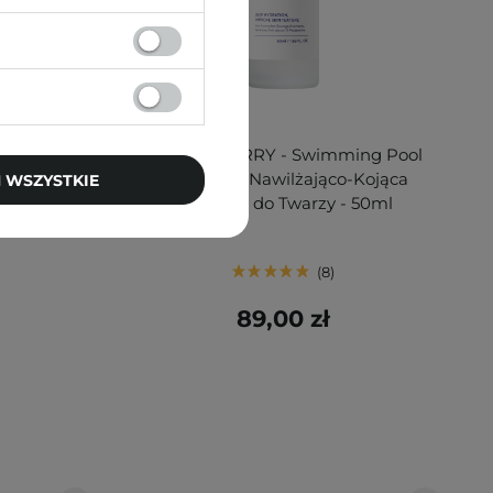
Peptide
EQQUALBERRY - Swimming Pool
eptydowy z
Ampoule - Nawilżająco-Kojąca
 WSZYSTKIE
Ampułka do Twarzy - 50ml
8
89,00 zł