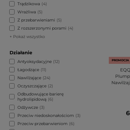
Trądzikowa
4
Wrażliwa
5
Z przebarwieniami
5
Z rozszerzonymi porami
4
+ Pokaż wszystko
Działanie
PROMOCJA
Antyoksydacyjne
12
Łagodzące
11
EQQ
Plumpi
Nawilżające
24
Nawilża
Oczyszczające
2
Odbudowujące barierę
hydrolipidową
6
Odżywcze
3
6
Przeciw niedoskonałościom
3
Przeciw przebarwieniom
6