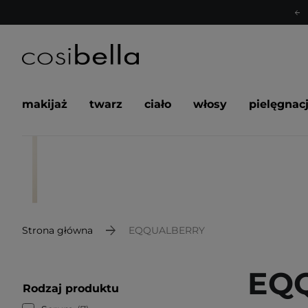
makijaż
twarz
ciało
włosy
pielęgnac
Strona główna
EQQUALBERRY
EQ
Rodzaj produktu