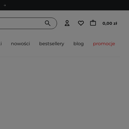
0,00 zł
i
nowości
bestsellery
blog
promocje