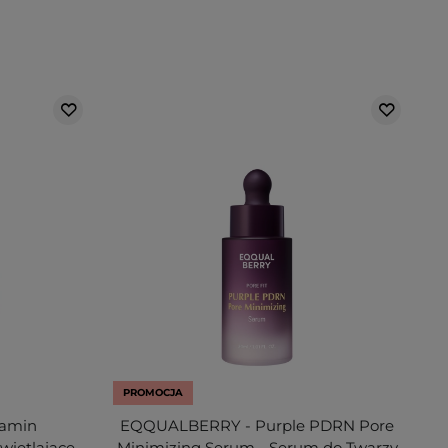
PROMOCJA
amin
EQQUALBERRY - Purple PDRN Pore
wietlające
Minimizing Serum - Serum do Twarzy