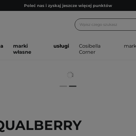
Poleć nas i zyskaj jeszcze więcej punktów
Zapisz się na newsletter pełen porad
Bezpłatne konsultacje kosmetologiczne
Z nami to możliwe! Realizacja zamówienia do 24h.
ja
marki
usługi
Cosibella
mark
Poleć nas i zyskaj jeszcze więcej punktów
własne
Corner
Zapisz się na newsletter pełen porad
QUALBERRY