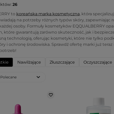
uktów:
26
RRY to
koreańska marka kosmetyczna
, która specjalizu
wiadają na potrzeby różnych typów skóry, zapewniając
żdej osoby. Formuły kosmetyków EQQUALBERRY oparte s
h, które gwarantują zarówno skuteczność, jak i bezpiecz
ą technologią, oferując kosmetyki, które nie tylko podkr
ry i ochronę środowiska. Sprawdź ofertę marki już teraz 
potrzeb!
tkie
Nawilżające
Złuszczające
Oczyszczające
Polecane