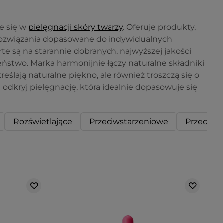
je się w
pielęgnacji skóry twarzy
. Oferuje produkty,
 rozwiązania dopasowane do indywidualnych
ą na starannie dobranych, najwyższej jakości
eństwo. Marka harmonijnie łączy naturalne składniki
eślają naturalne piękno, ale również troszczą się o
i odkryj pielęgnację, która idealnie dopasowuje się
Rozświetlające
Przeciwstarzeniowe
Przeciw 