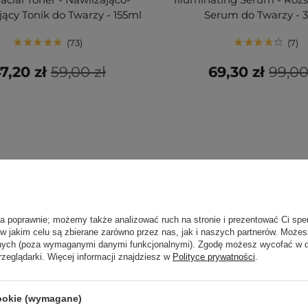
jący Tonik do Twarzy - 155ml
Serum do Twarzy - 
73
7
7,20 zł
59,00 zł
69,30 zł
99,00
ła poprawnie; możemy także analizować ruch na stronie i prezentować Ci spe
 w jakim celu są zbierane zarówno przez nas, jak i naszych partnerów. Może
anych (poza wymaganymi danymi funkcjonalnymi). Zgodę możesz wycofać w
rzeglądarki. Więcej informacji znajdziesz w
Polityce prywatności
.
cookie (wymagane)