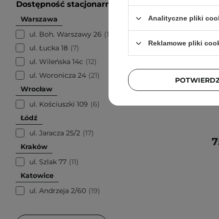
Dostępność stacjonarnie
Analityczne pliki coo
Warszawa
ul. Boh. Warszawy 26
18
Reklamowe pliki coo
ul. Łucka 18
7
PROMOCJA
ul. Wileńska 14c
12
EQQ
ul. Woronicza 24
21
Plu
POTWIERD
Wrocław
Ujędrni
Twar
ul. Kościuszki 109
6
Łódź
ul. Jaracza 25/2
17
7
Kraków
ul. Szlak 77
11
Katowice
ul. Andrzeja 2/60
19