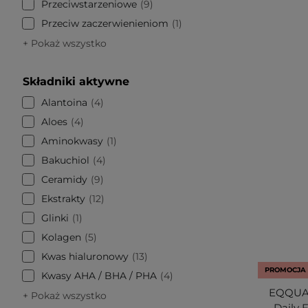
Przeciwstarzeniowe
9
Przeciw zaczerwienieniom
1
+ Pokaż wszystko
Składniki aktywne
Alantoina
4
Aloes
4
Aminokwasy
1
Bakuchiol
4
Ceramidy
9
Ekstrakty
12
Glinki
1
Kolagen
5
Kwas hialuronowy
13
PROMOCJA
Kwasy AHA / BHA / PHA
4
EQQUAL
+ Pokaż wszystko
Daily 