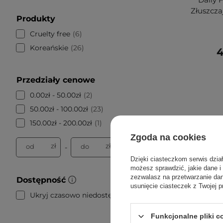
Złuszcza
Produkty
Cruelty free
6
Koreańskie
26
4
Przedziały cenowe
0.00zł - 50.00zł
2
50.00zł - 100.00zł
23
150.00zł - 200.00zł
1
Zgoda na cookies
zł
zł
od
do
-
Dzięki ciasteczkom serwis dzia
możesz sprawdzić, jakie dane i
zezwalasz na przetwarzanie d
Dostępność
usunięcie ciasteczek z Twojej p
Ukryj czasowo niedostępne
25
Funkcjonalne pliki 