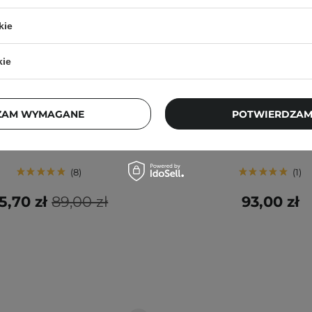
kie
kie
UALBERRY - Bakuchiol
EQQUALBERRY - NAD+ 
mping Capsule Cream -
Boosting Cream - Krem P
ZAM WYMAGANE
POTWIERDZAM
ająco-Nawilżający Krem do
NAD+ - 50ml
zy z Bakuchiolem - 50ml
8
1
5,70 zł
89,00 zł
93,00 zł