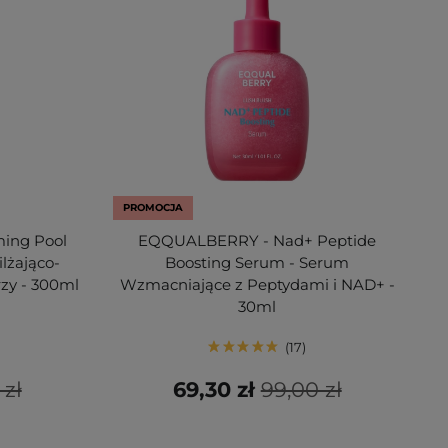
PROMOCJA
ing Pool
EQQUALBERRY - Nad+ Peptide
ilżająco-
Boosting Serum - Serum
rzy - 300ml
Wzmacniające z Peptydami i NAD+ -
30ml
17
 zł
69,30 zł
99,00 zł