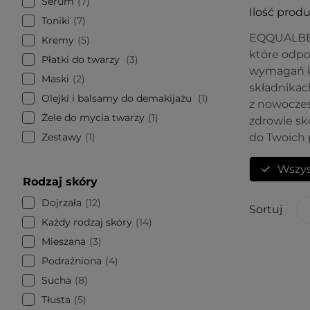
Serum
7
Ilość prod
Toniki
7
EQQUALBE
Kremy
5
które odpo
Płatki do twarzy
3
wymagań ka
Maski
2
składnikac
Olejki i balsamy do demakijażu
1
z nowoczesn
Żele do mycia twarzy
1
zdrowie skó
Zestawy
1
do Twoich 
Wszys
Rodzaj skóry
Dojrzała
12
Sortuj
Każdy rodzaj skóry
14
Mieszana
3
Podrażniona
4
Sucha
8
Tłusta
5