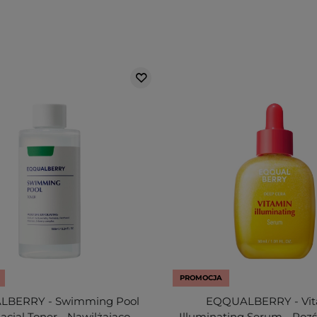
PROMOCJA
BERRY - Swimming Pool
EQQUALBERRY - Vit
Facial Toner - Nawilżająco-
Illuminating Serum - Rozś