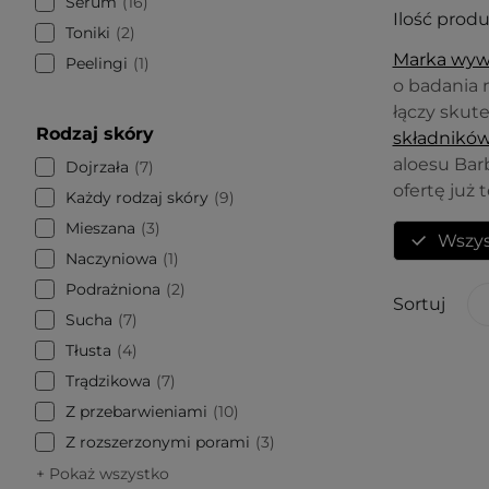
Serum
16
Ilość prod
Toniki
2
Marka wywo
Peelingi
1
o badania 
łączy skut
Rodzaj skóry
składnikó
aloesu Bar
Dojrzała
7
ofertę już t
Każdy rodzaj skóry
9
Mieszana
3
Wszys
Naczyniowa
1
Podrażniona
2
Sortuj
Sucha
7
Tłusta
4
Trądzikowa
7
Z przebarwieniami
10
Z rozszerzonymi porami
3
+ Pokaż wszystko