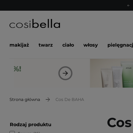
makijaż
twarz
ciało
włosy
pielęgnac
Strona główna
Cos De BAHA
Cos
Rodzaj produktu