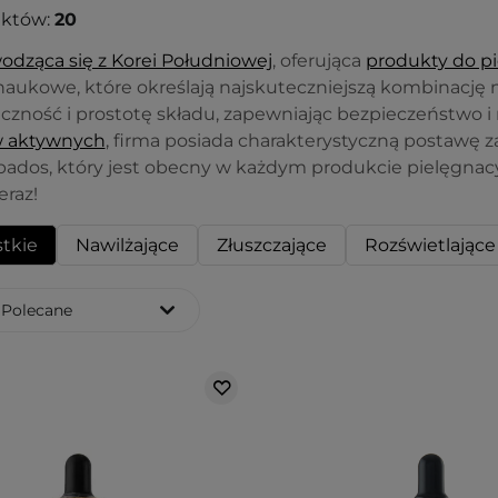
uktów:
20
dząca się z Korei Południowej
, oferująca
produkty do pi
naukowe, które określają najskuteczniejszą kombinację 
eczność i prostotę składu, zapewniając bezpieczeństwo 
w aktywnych
, firma posiada charakterystyczną postawę z
bados, który jest obecny w każdym produkcie pielęgnacyj
eraz!
tkie
Nawilżające
Złuszczające
Rozświetlające
Polecane