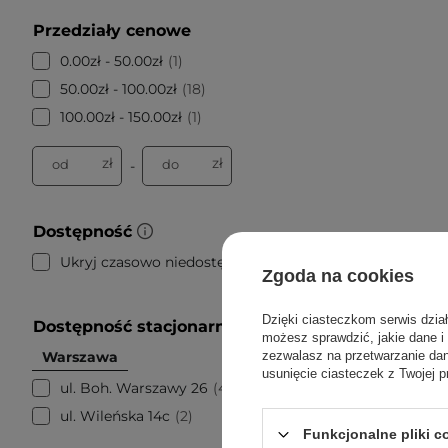
Przedziały cenowe
0.00zł - 50.00zł
1
50.00zł - 100.00zł
18
100.00zł - 150.00zł
1
zł
zł
od
do
-
Dostępność
Ukryj czasowo niedostępne
19
Zgoda na cookies
Dzięki ciasteczkom serwis dzia
Dostępność stacjonarnie
możesz sprawdzić, jakie dane i
Warszawa
zezwalasz na przetwarzanie d
usunięcie ciasteczek z Twojej p
ul. Boh. Warszawy 26
4
ul. Wileńska 14c
2
Funkcjonalne pliki 