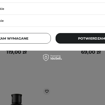
kie
kie
AHA - P M.A Peptide Serum
Cos De BAHA - G Glycolic 
Peptydowe Serum do Twarzy
Serum - Złuszczające 
- 60ml
Twarzy z Kwasem Glikolo
ZAM WYMAGANE
POTWIERDZAM
5
2
119,00 zł
69,00 zł