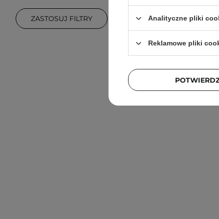
ZASTOSUJ FILTRY
Analityczne pliki coo
Reklamowe pliki coo
Cos De B
Jumbo - 
POTWIERD