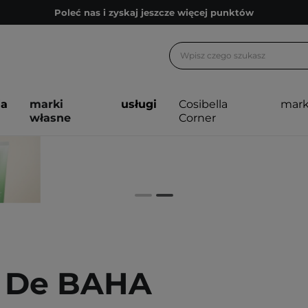
Poleć nas i zyskaj jeszcze więcej punktów
Zapisz się na newsletter pełen porad
Bezpłatne konsultacje kosmetologiczne
Z nami to możliwe! Realizacja zamówienia do 24h.
ja
marki
usługi
Cosibella
mark
Poleć nas i zyskaj jeszcze więcej punktów
własne
Corner
Zapisz się na newsletter pełen porad
 De BAHA