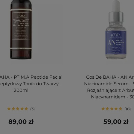
AHA - PT M.A Peptide Facial
Cos De BAHA - AN Ar
Peptydowy Tonik do Twarzy -
Niacinamide Serum -
200ml
Rozjaśniające z Arbut
Niacynamidem - 3
3
18
89,00 zł
59,00 zł