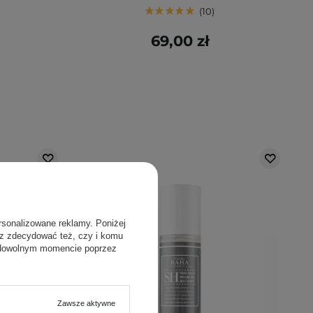
10
69,00 zł
rsonalizowane reklamy. Poniżej
sz zdecydować też, czy i komu
 dowolnym momencie poprzez
Zawsze aktywne