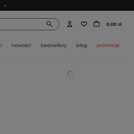
0,00 zł
i
nowości
bestsellery
blog
promocje