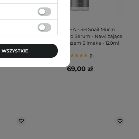
Acid 10 AHA
Cos De BAHA - SH Snail Mucin
Serum do
Hyaluronic Acid Serum - Nawilżające
wym - 30ml
Serum ze Śluzem Ślimaka - 120ml
 WSZYSTKIE
1
69,00 zł