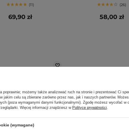
11
26
69,90 zł
58,00 zł
ła poprawnie; możemy także analizować ruch na stronie i prezentować Ci spe
 w jakim celu są zbierane zarówno przez nas, jak i naszych partnerów. Może
anych (poza wymaganymi danymi funkcjonalnymi). Zgodę możesz wycofać w
rzeglądarki. Więcej informacji znajdziesz w
Polityce prywatności
.
cookie (wymagane)