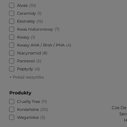
Aloes
10
Ceramidy
1
Ekstrakty
15
Kwas hialuronowy
7
Kwasy
1
Kwasy AHA / BHA / PHA
4
Niacynamid
8
Pantenol
5
Peptydy
4
+ Pokaż wszystko
Produkty
Cruelty free
11
Cos De
Koreańskie
20
Ser
Wegańskie
5
H