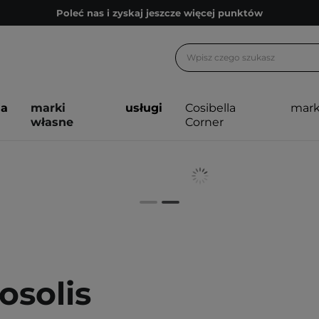
Poleć nas i zyskaj jeszcze więcej punktów
Zapisz się na newsletter pełen porad
Bezpłatne konsultacje kosmetologiczne
Z nami to możliwe! Realizacja zamówienia do 24h.
ja
marki
usługi
Cosibella
mark
Poleć nas i zyskaj jeszcze więcej punktów
własne
Corner
Zapisz się na newsletter pełen porad
osolis