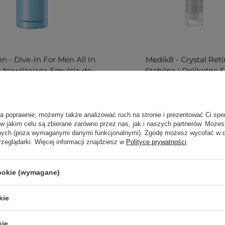
en - Dive-In For Men All In
Medik8 - Crystal Retin
 Nawilżająca Emulsja do
Stabilne i Delikatne
Twarzy - 200g
Przeciwstarzeniowe 
79,00 zł
256,00 zł
ła poprawnie; możemy także analizować ruch na stronie i prezentować Ci spe
 w jakim celu są zbierane zarówno przez nas, jak i naszych partnerów. Może
anych (poza wymaganymi danymi funkcjonalnymi). Zgodę możesz wycofać w
rzeglądarki. Więcej informacji znajdziesz w
Polityce prywatności
.
cookie (wymagane)
- co to za firma?
kie
o marka, która stawia na naturalną pielęgnację. Cocosoli
nowane oleje, a opakowania nadają się do recyklingu. To
kie