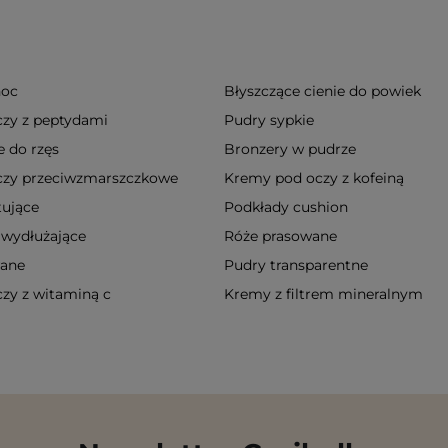
noc
Błyszczące cienie do powiek
zy z peptydami
Pudry sypkie
 do rzęs
Bronzery w pudrze
czy przeciwzmarszczkowe
Kremy pod oczy z kofeiną
ujące
Podkłady cushion
 wydłużające
Róże prasowane
wane
Pudry transparentne
zy z witaminą c
Kremy z filtrem mineralnym