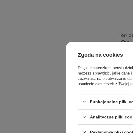
Torrid
One -
Zgoda na cookies
Dzięki ciasteczkom serwis dzia
możesz sprawdzić, jakie dane i
zezwalasz na przetwarzanie d
usunięcie ciasteczek z Twojej p
Funkcjonalne pliki 
Cocosolis 
Analityczne pliki coo
Cocosolis t
wyselekcjo
Reklamowe pliki coo