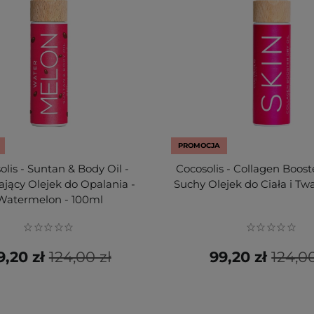
PROMOCJA
olis - Suntan & Body Oil -
Cocosolis - Collagen Booste
ający Olejek do Opalania -
Suchy Olejek do Ciała i Twa
Watermelon - 100ml
9,20 zł
124,00 zł
99,20 zł
124,00