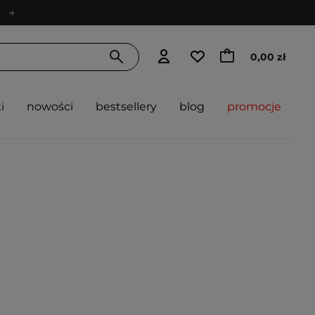
0,00 zł
i
nowości
bestsellery
blog
promocje