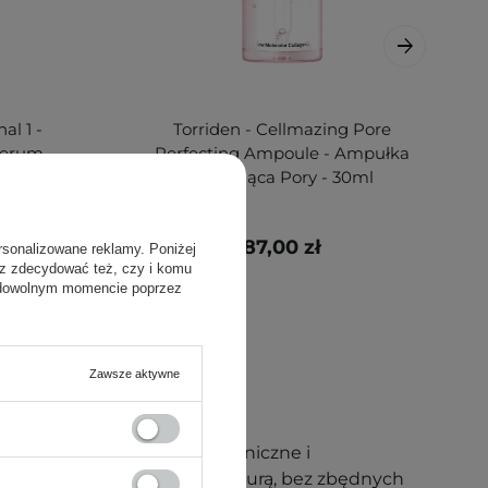
al 1 -
Torriden - Cellmazing Pore
 Serum
Perfecting Ampoule - Ampułka
- 30ml
Zwężająca Pory - 30ml
87,00 zł
rsonalizowane reklamy. Poniżej
sz zdecydować też, czy i komu
 dowolnym momencie poprzez
Zawsze aktywne
s wykorzystuje składniki organiczne i
 pielęgnacja inspirowana naturą, bez zbędnych