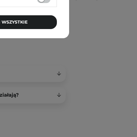
ść ze stosowania.
 WSZYSTKIE
ziałają?