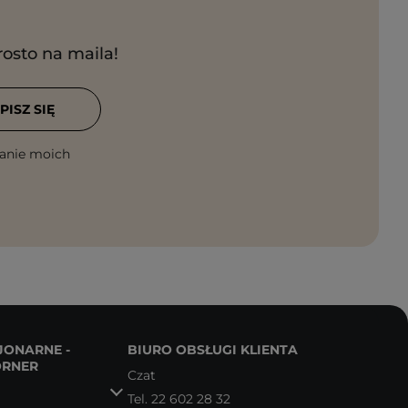
rosto na maila!
PISZ SIĘ
anie moich
JONARNE -
BIURO OBSŁUGI KLIENTA
ORNER
Czat
Tel.
22 602 28 32