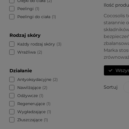
Olejki do ciała
2
Ilość prod
Peelingi
1
Cocosolis t
Peelingi do ciała
1
starannie
składników
Rodzaj skóry
bezpieczeń
zbalansowan
Każdy rodzaj skóry
3
Marka stos
Wrażliwa
2
zrównoważo
Wszys
Działanie
Antyoksydacyjne
2
Sortuj
Nawilżające
2
Odżywcze
1
Regenerujące
1
Wygładzające
1
Złuszczające
1