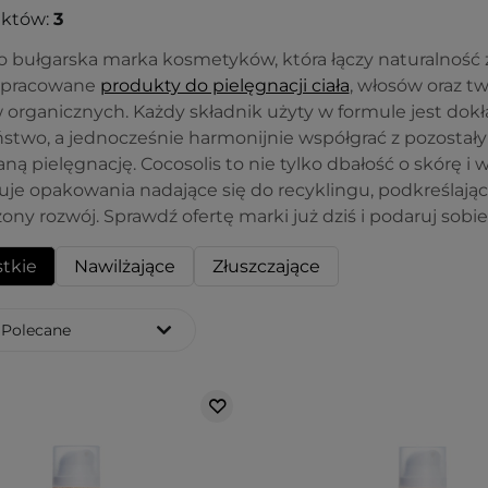
uktów:
3
o bułgarska marka kosmetyków, która łączy naturalność z 
 opracowane
produkty do pielęgnacji ciała
, włosów oraz tw
 organicznych. Każdy składnik użyty w formule jest dok
stwo, a jednocześnie harmonijnie współgrać z pozosta
ą pielęgnację. Cocosolis to nie tylko dbałość o skórę i 
uje opakowania nadające się do recyklingu, podkreślają
ny rozwój. Sprawdź ofertę marki już dziś i podaruj sobi
tkie
Nawilżające
Złuszczające
Polecane