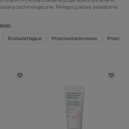
t linia 6+1+1, którą charakteryzuje wykorzystanie w
sowany technologicznie. Pielęgnuj skórę świadomie
ęcej.
Rozświetlające
Przeciwstarzeniowe
Przeciw 