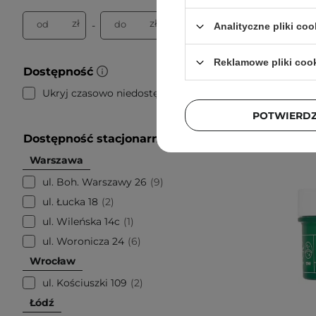
zł
zł
od
do
-
Analityczne pliki coo
Reklamowe pliki coo
Dostępność
Ukryj czasowo niedostępne
19
POTWIERD
Dostępność stacjonarnie
Warszawa
ul. Boh. Warszawy 26
9
ul. Łucka 18
2
ul. Wileńska 14c
1
ul. Woronicza 24
6
Wrocław
ul. Kościuszki 109
2
Łódź