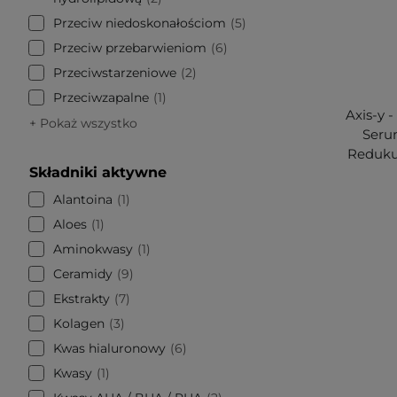
Przeciw niedoskonałościom
5
Przeciw przebarwieniom
6
Przeciwstarzeniowe
2
Przeciwzapalne
1
Axis-y 
+ Pokaż wszystko
Seru
Reduku
Składniki aktywne
Alantoina
1
Aloes
1
Aminokwasy
1
Ceramidy
9
Ekstrakty
7
Kolagen
3
Kwas hialuronowy
6
Kwasy
1