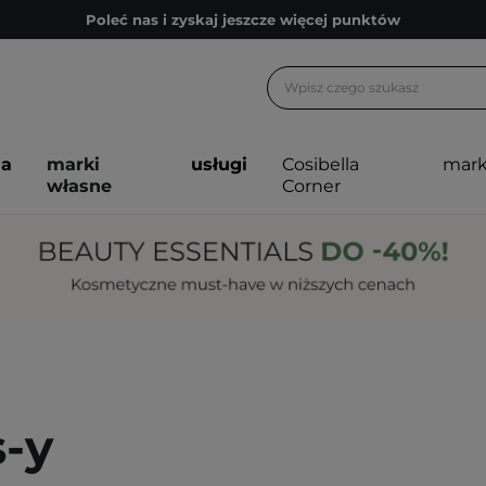
Poleć nas i zyskaj jeszcze więcej punktów
Zapisz się na newsletter pełen porad
Bezpłatne konsultacje kosmetologiczne
Z nami to możliwe! Realizacja zamówienia do 24h.
ja
marki
usługi
Cosibella
mark
Poleć nas i zyskaj jeszcze więcej punktów
własne
Corner
Zapisz się na newsletter pełen porad
s-y