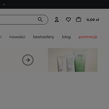
0,00 zł
i
nowości
bestsellery
blog
promocje