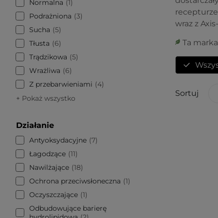
dostarczały
Normalna
1
recepturze
Podrażniona
3
wraz z Axis-
Sucha
5
Ta marka
Tłusta
6
Trądzikowa
5
Wszys
Wrażliwa
6
Z przebarwieniami
4
Sortuj
+ Pokaż wszystko
Działanie
Antyoksydacyjne
7
Łagodzące
11
Nawilżające
18
Ochrona przeciwsłoneczna
1
Oczyszczające
1
Odbudowujące barierę
hydrolipidową
2