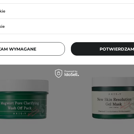
kie
kie
ZAM WYMAGANE
POTWIERDZAM