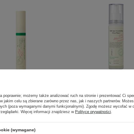
 Vegan Collagen Eye Serum -
Axis-y - Dark Spot Corre
erum pod Oczy - 10ml
Toner - Rozjaśniający D
ła poprawnie; możemy także analizować ruch na stronie i prezentować Ci spe
Tonik w Mgiełce - 1
 w jakim celu są zbierane zarówno przez nas, jak i naszych partnerów. Może
anych (poza wymaganymi danymi funkcjonalnymi). Zgodę możesz wycofać w
rzeglądarki. Więcej informacji znajdziesz w
Polityce prywatności
.
4
5
109,00 zł
105,00 zł
cookie (wymagane)