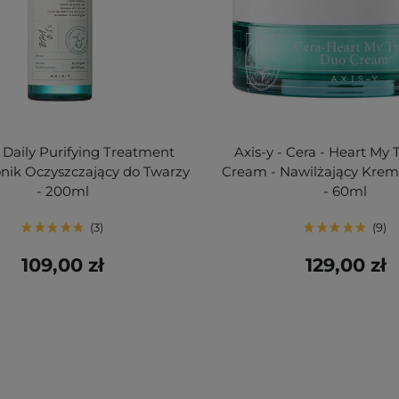
- Daily Purifying Treatment
Axis-y - Cera - Heart My
onik Oczyszczający do Twarzy
Cream - Nawilżający Krem
- 200ml
- 60ml
3
9
109,00 zł
129,00 zł