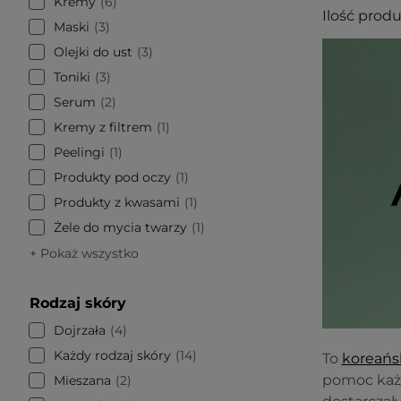
Kremy
6
Ilość prod
Maski
3
Olejki do ust
3
Toniki
3
Serum
2
Kremy z filtrem
1
Peelingi
1
Produkty pod oczy
1
Produkty z kwasami
1
Żele do mycia twarzy
1
+ Pokaż wszystko
Rodzaj skóry
Dojrzała
4
Każdy rodzaj skóry
14
To
koreańs
pomoc każd
Mieszana
2