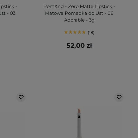
pstick -
Rom&nd - Zero Matte Lipstick -
t - 03
Matowa Pomadka do Ust - 08
Adorable - 3g
18
52,00 zł