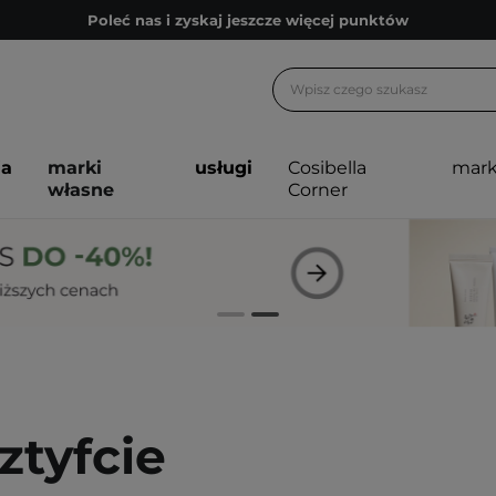
Poleć nas i zyskaj jeszcze więcej punktów
Zapisz się na newsletter pełen porad
Bezpłatne konsultacje kosmetologiczne
Z nami to możliwe! Realizacja zamówienia do 24h.
ja
marki
usługi
Cosibella
mark
Poleć nas i zyskaj jeszcze więcej punktów
własne
Corner
Zapisz się na newsletter pełen porad
ztyfcie