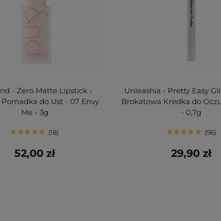
d - Zero Matte Lipstick -
Unleashia - Pretty Easy Glit
Pomadka do Ust - 07 Envy
Brokatowa Kredka do Oczu -
Me - 3g
- 0,7g
18
56
52,00 zł
29,90 zł