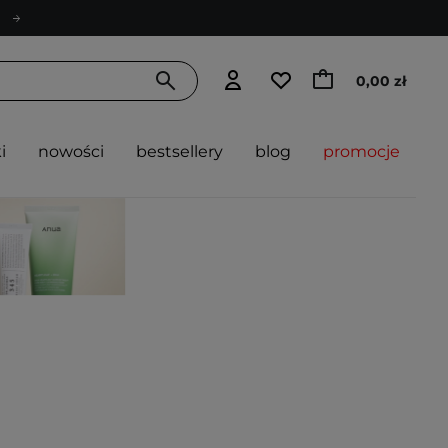
0,00 zł
i
nowości
bestsellery
blog
promocje