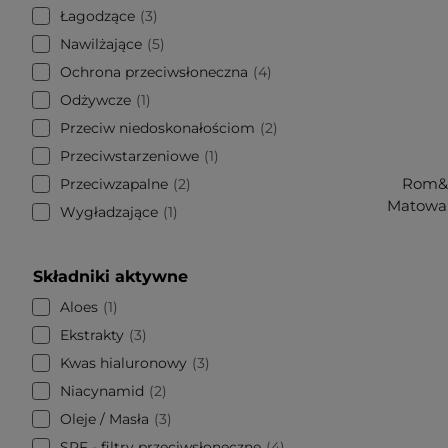
Łagodzące
3
Nawilżające
5
Ochrona przeciwsłoneczna
4
Odżywcze
1
Przeciw niedoskonałościom
2
Przeciwstarzeniowe
1
Rom&n
Przeciwzapalne
2
Matowa 
Wygładzające
1
Składniki aktywne
Aloes
1
Ekstrakty
3
Kwas hialuronowy
3
Niacynamid
2
Oleje / Masła
3
SPF - filtry przeciwsłoneczne
4