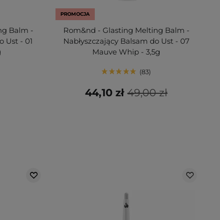
PROMOCJA
ng Balm -
Rom&nd - Glasting Melting Balm -
 Ust - 01
Nabłyszczający Balsam do Ust - 07
g
Mauve Whip - 3,5g
83
44,10 zł
49,00 zł