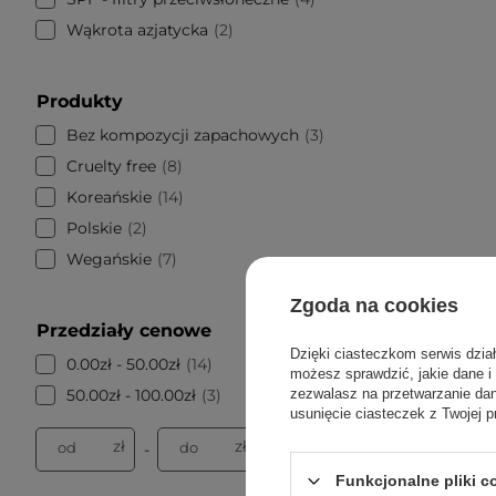
Wąkrota azjatycka
2
Produkty
Bez kompozycji zapachowych
3
Cruelty free
8
Koreańskie
14
Polskie
2
Wegańskie
7
Zgoda na cookies
Przedziały cenowe
Dzięki ciasteczkom serwis dzia
0.00zł - 50.00zł
14
możesz sprawdzić, jakie dane i
Unleashia
50.00zł - 100.00zł
3
zezwalasz na przetwarzanie d
Brokatowa
usunięcie ciasteczek z Twojej p
zł
zł
od
do
-
Funkcjonalne pliki 