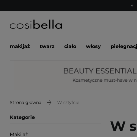
makijaż
twarz
ciało
włosy
pielęgnac
Strona główna
W sztyfcie
Kategorie
W s
Makijaż