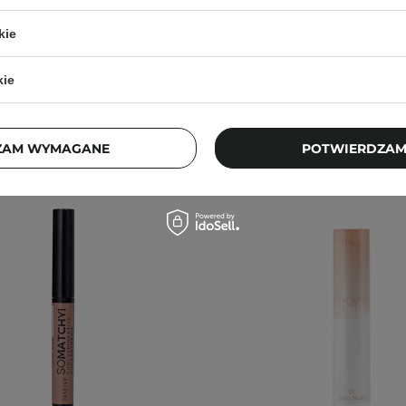
29,90 zł
29,90 zł
kie
kie
ZAM WYMAGANE
POTWIERDZAM