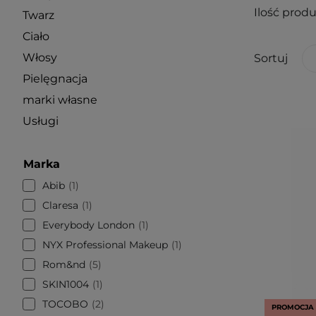
Ilość prod
Twarz
Ciało
Włosy
Sortuj
Pielęgnacja
marki własne
Usługi
Marka
Abib
1
Claresa
1
Everybody London
1
NYX Professional Makeup
1
Rom&nd
5
SKIN1004
1
TOCOBO
2
PROMOCJA