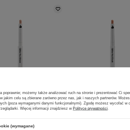
ła poprawnie; możemy także analizować ruch na stronie i prezentować Ci spe
 w jakim celu są zbierane zarówno przez nas, jak i naszych partnerów. Może
 - Pretty Easy Glitter Stick -
Unleashia - Pretty Easy Glit
anych (poza wymaganymi danymi funkcjonalnymi). Zgodę możesz wycofać w
 Kredka do Oczu - 3 Brave -
Brokatowa Kredka do Oczu 
rzeglądarki. Więcej informacji znajdziesz w
Polityce prywatności
.
0,7g
0,7g
56
56
cookie (wymagane)