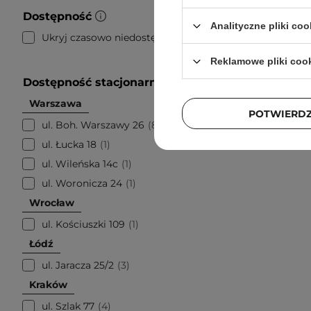
Dostępność
Analityczne pliki coo
Ukryj czasowo niedostępne
14
Reklamowe pliki coo
Dostępność stacjonarnie
Warszawa
POTWIERD
ul. Boh. Warszawy 26
8
ul. Łucka 18
1
ul. Wileńska 14c
1
ul. Woronicza 24
1
Wrocław
ul. Kościuszki 109
1
Łódź
ul. Jaracza 25/2
3
Kraków
ul. Szlak 77
4