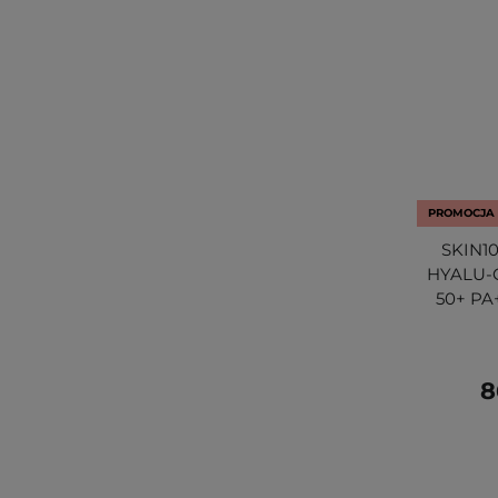
PROMOCJA
SKIN10
HYALU-CI
50+ PA+
8