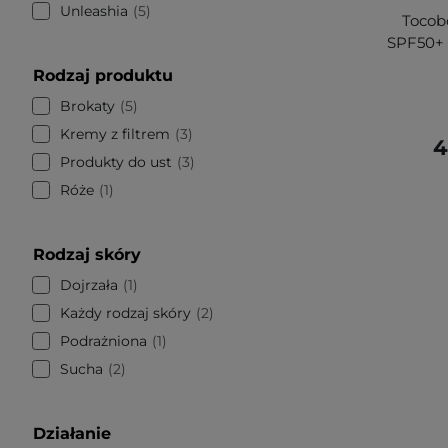
Unleashia
5
Tocobo
SPF50+ 
Rodzaj produktu
Brokaty
5
Kremy z filtrem
3
4
Produkty do ust
3
Róże
1
Rodzaj skóry
Dojrzała
1
Każdy rodzaj skóry
2
Podrażniona
1
Sucha
2
Działanie