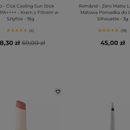
 - Cica Cooling Sun Stick
Rom&nd - Zero Matte Li
PA++++ - Krem z Filtrem w
Matowa Pomadka do Us
Sztyfcie - 18g
Silhouette - 3g
4
18
8,30 zł
69,00 zł
45,00 zł