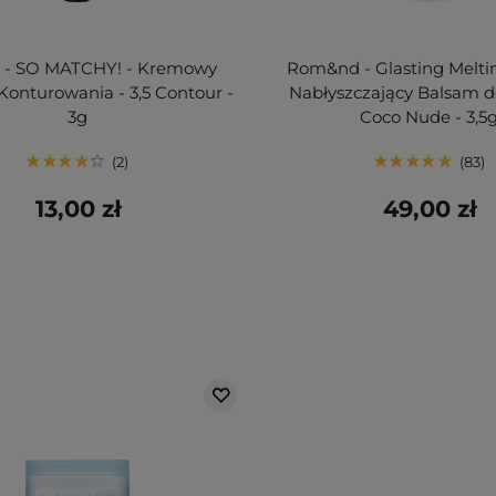
a - SO MATCHY! - Kremowy
Rom&nd - Glasting Melti
 Konturowania - 3,5 Contour -
Nabłyszczający Balsam do
3g
Coco Nude - 3,5
2
83
13,00 zł
49,00 zł