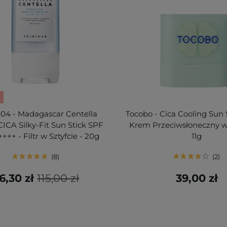
04 - Madagascar Centella
Tocobo - Cica Cooling Sun S
CA Silky-Fit Sun Stick SPF
Krem Przeciwsłoneczny w 
+++ - Filtr w Sztyfcie - 20g
11g
8
2
6,30 zł
115,00 zł
39,00 zł