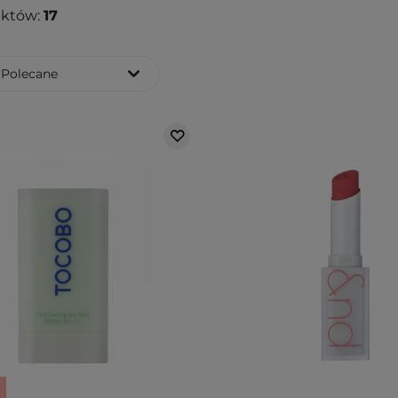
uktów:
17
Polecane