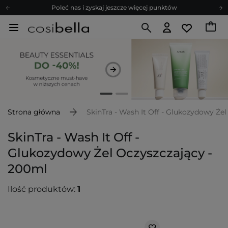
Poleć nas i zyskaj jeszcze więcej punktów
Zapisz się na newsletter pełen porad
Bezpłatne konsultacje kosmetologiczne
Z nami to możliwe! Realizacja zamówienia do 24h.
Poleć nas i zyskaj jeszcze więcej punktów
Zapisz się na newsletter pełen porad
Strona główna
SkinTra - Wash It Off - Glukozydowy Że
SkinTra - Wash It Off -
Glukozydowy Żel Oczyszczający -
200ml
Ilość produktów:
1