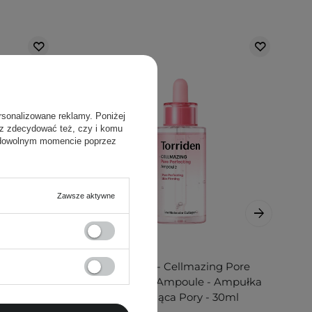
rsonalizowane reklamy. Poniżej
sz zdecydować też, czy i komu
 dowolnym momencie poprzez
Zawsze aktywne
al 1 -
Torriden - Cellmazing Pore
 Serum
Perfecting Ampoule - Ampułka
- 30ml
Zwężająca Pory - 30ml