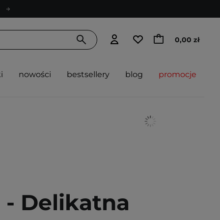
0,00 zł
i
nowości
bestsellery
blog
promocje
 - Delikatna