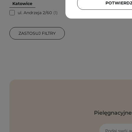
POTWIERD
Katowice
ul. Andrzeja 2/60
1
ZASTOSUJ FILTRY
Pielęgnacyjne 
Podaj swój a