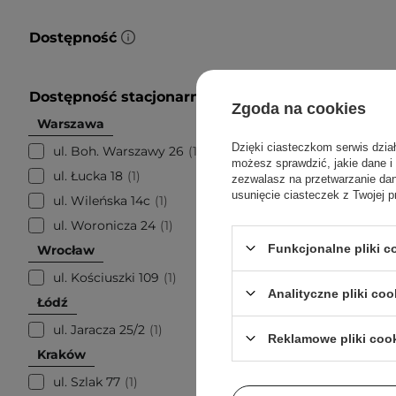
Dostępność
Dostępność stacjonarnie
Zgoda na cookies
Warszawa
Dzięki ciasteczkom serwis dzia
ul. Boh. Warszawy 26
1
możesz sprawdzić, jakie dane i
ul. Łucka 18
1
zezwalasz na przetwarzanie d
usunięcie ciasteczek z Twojej p
ul. Wileńska 14c
1
ul. Woronicza 24
1
Funkcjonalne pliki 
Wrocław
ul. Kościuszki 109
1
Analityczne pliki coo
Łódź
ul. Jaracza 25/2
1
Torrid
Reklamowe pliki coo
Kraków
One -
ul. Szlak 77
1