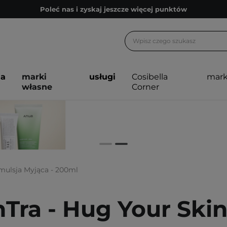
Poleć nas i zyskaj jeszcze więcej punktów
Zapisz się na newsletter pełen porad
Bezpłatne konsultacje kosmetologiczne
Z nami to możliwe! Realizacja zamówienia do 24h.
ja
marki
usługi
Cosibella
mark
Poleć nas i zyskaj jeszcze więcej punktów
własne
Corner
Zapisz się na newsletter pełen porad
Emulsja Myjąca - 200ml
nTra - Hug Your Skin