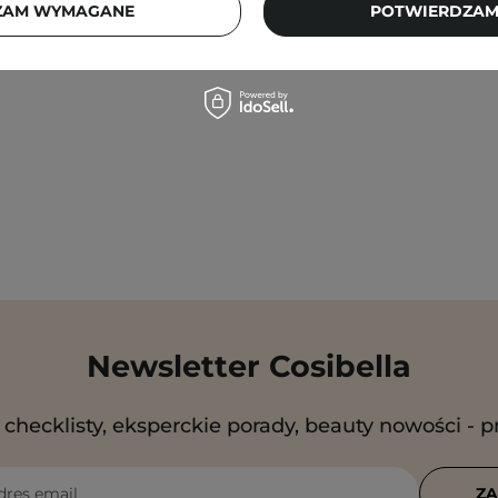
ZAM WYMAGANE
POTWIERDZAM
79,00 zł
256,00 zł
Newsletter Cosibella
checklisty, eksperckie porady, beauty nowości - p
dres email
ZA