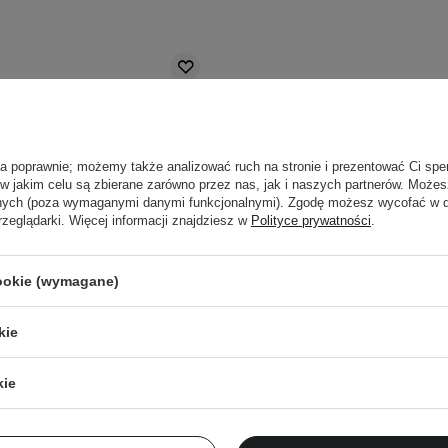
ła poprawnie; możemy także analizować ruch na stronie i prezentować Ci spe
 w jakim celu są zbierane zarówno przez nas, jak i naszych partnerów. Może
anych (poza wymaganymi danymi funkcjonalnymi). Zgodę możesz wycofać w
rzeglądarki. Więcej informacji znajdziesz w
Polityce prywatności
.
cookie (wymagane)
kie
en - Dive-In For Men All In
Medik8 - Crystal Retin
kie
 Nawilżająca Emulsja do
Stabilne i Delikatne
Twarzy - 200g
Przeciwstarzeniowe 