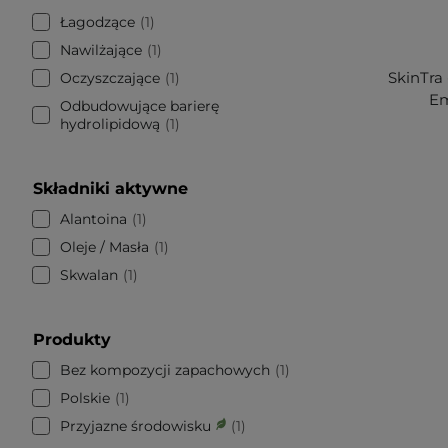
Łagodzące
1
Nawilżające
1
SkinTra 
Oczyszczające
1
Em
Odbudowujące barierę
hydrolipidową
1
Składniki aktywne
Alantoina
1
Oleje / Masła
1
Skwalan
1
Produkty
Bez kompozycji zapachowych
1
Polskie
1
Przyjazne środowisku
1