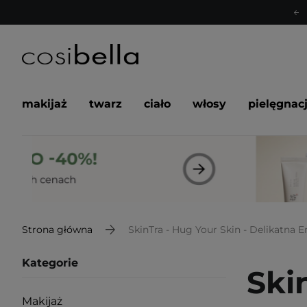
makijaż
twarz
ciało
włosy
pielęgnac
Strona główna
SkinTra - Hug Your Skin - Delikatna 
Kategorie
Ski
Makijaż