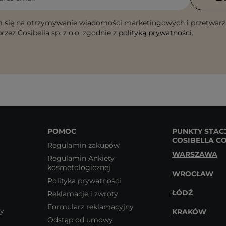
 się na otrzymywanie wiadomości marketingowych i przetwarz
rzez Cosibella sp. z o.o, zgodnie z
polityką prywatności
.
POMOC
PUNKTY STAC
COSIBELLA C
Regulamin zakupów
WARSZAWA
Regulamin Ankiety
kosmetologicznej
WROCŁAW
Polityka prywatności
ŁÓDŹ
Reklamacje i zwroty
Formularz reklamacyjny
wy
KRAKÓW
Odstąp od umowy