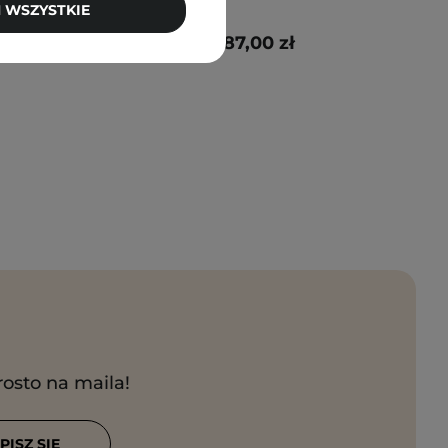
 WSZYSTKIE
87,00 zł
rosto na maila!
PISZ SIĘ