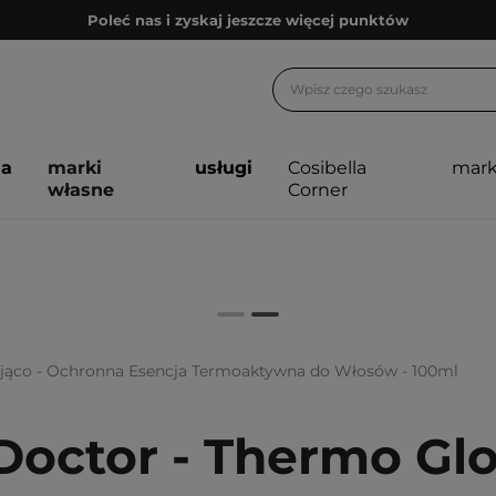
Poleć nas i zyskaj jeszcze więcej punktów
Zapisz się na newsletter pełen porad
Bezpłatne konsultacje kosmetologiczne
Z nami to możliwe! Realizacja zamówienia do 24h.
ja
marki
usługi
Cosibella
mark
Poleć nas i zyskaj jeszcze więcej punktów
własne
Corner
Zapisz się na newsletter pełen porad
jąco - Ochronna Esencja Termoaktywna do Włosów - 100ml
Doctor - Thermo Gl