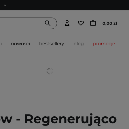
0,00 zł
i
nowości
bestsellery
blog
promocje
ow - Regenerująco