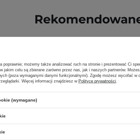
Rekomendowane 
ła poprawnie; możemy także analizować ruch na stronie i prezentować Ci spe
 w jakim celu są zbierane zarówno przez nas, jak i naszych partnerów. Może
anych (poza wymaganymi danymi funkcjonalnymi). Zgodę możesz wycofać w
rzeglądarki. Więcej informacji znajdziesz w
Polityce prywatności
.
cookie (wymagane)
kie
kie