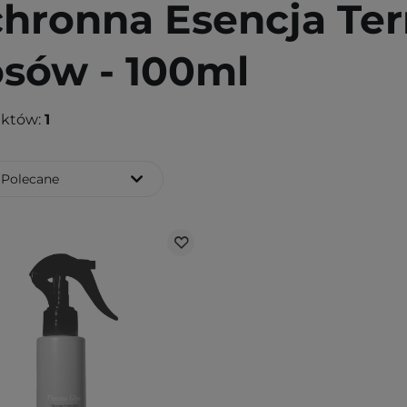
chronna Esencja T
sów - 100ml
uktów:
1
Polecane