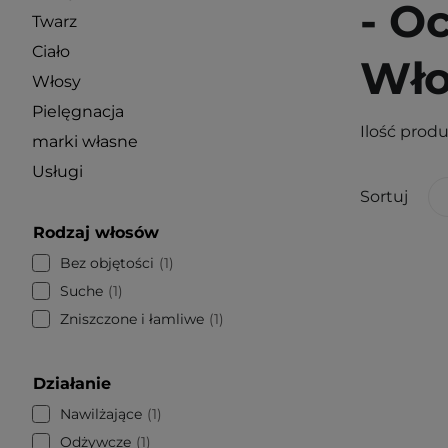
- O
Twarz
Ciało
Wło
Włosy
Pielęgnacja
Ilość prod
marki własne
Usługi
Sortuj
Rodzaj włosów
Bez objętości
1
Suche
1
Zniszczone i łamliwe
1
Działanie
Nawilżające
1
Odżywcze
1