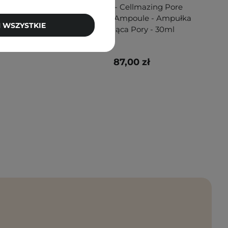
al 1 -
Torriden - Cellmazing Pore
 Serum
Perfecting Ampoule - Ampułka
 WSZYSTKIE
- 30ml
Zwężająca Pory - 30ml
87,00 zł