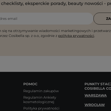
checklisty, eksperckie porady, beauty nowości - p
dres email
ZA
 się na otrzymywanie wiadomości marketingowych i przetwarz
rzez Cosibella sp. z o.o, zgodnie z
polityką prywatności
.
POMOC
PUNKTY STAC
COSIBELLA C
Regulamin zakupów
WARSZAWA
Regulamin Ankiety
kosmetologicznej
WROCŁAW
Polityka prywatności