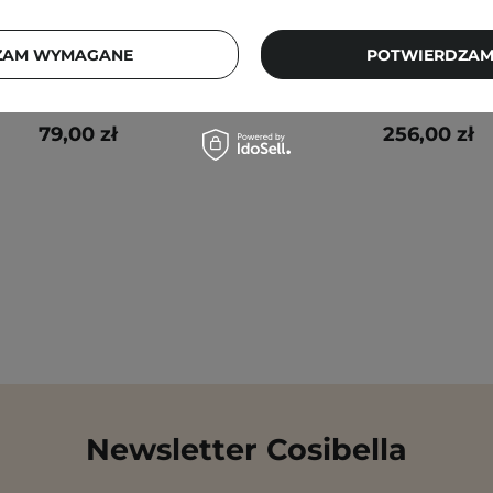
en - Dive-In For Men All In
Medik8 - Crystal Retin
 Nawilżająca Emulsja do
Stabilne i Delikatne
ZAM WYMAGANE
POTWIERDZAM
Twarzy - 200g
Przeciwstarzeniowe 
79,00 zł
256,00 zł
Newsletter Cosibella