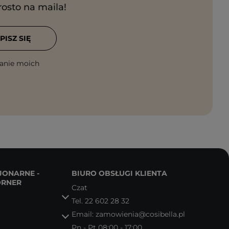
rosto na maila!
PISZ SIĘ
anie moich
JONARNE -
BIURO OBSŁUGI KLIENTA
ORNER
Czat
Tel.
22 602 28 32
Email:
zamowienia@cosibella.pl
Pn - Pt 08:00 - 17:00