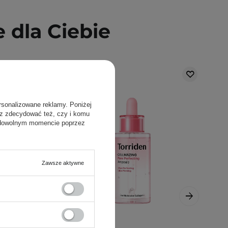
dla Ciebie
rsonalizowane reklamy. Poniżej
sz zdecydować też, czy i komu
 dowolnym momencie poprzez
Zawsze aktywne