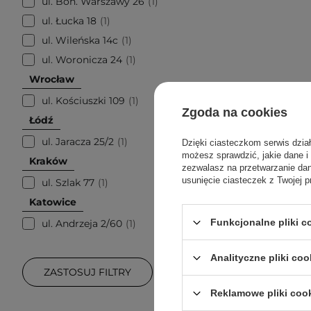
ul. Boh. Warszawy 26
1
ul. Łucka 18
1
ul. Wileńska 14c
1
ul. Woronicza 24
1
Wrocław
ul. Kościuszki 109
1
Zgoda na cookies
Łódź
ul. Jaracza 25/2
1
Dzięki ciasteczkom serwis dzia
możesz sprawdzić, jakie dane i
Kraków
zezwalasz na przetwarzanie d
usunięcie ciasteczek z Twojej p
ul. Szlak 77
1
Katowice
Funkcjonalne pliki 
ul. Andrzeja 2/60
1
Analityczne pliki coo
ZASTOSUJ FILTRY
Reklamowe pliki coo