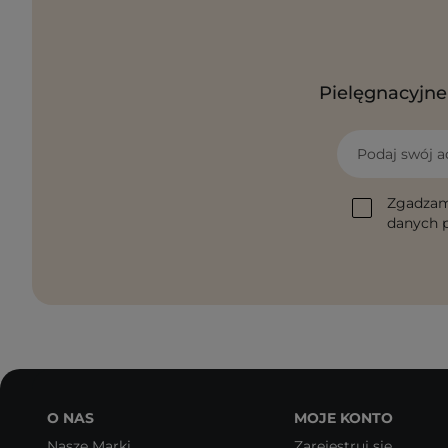
Pielęgnacyjne 
Podaj swój a
Zgadzam
danych p
O NAS
MOJE KONTO
Nasze Marki
Zarejestruj się