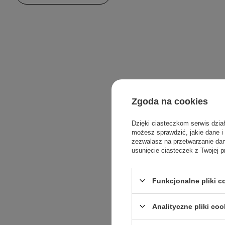
Zgoda na cookies
Dzięki ciasteczkom serwis dzia
możesz sprawdzić, jakie dane i
zezwalasz na przetwarzanie d
usunięcie ciasteczek z Twojej p
Funkcjonalne pliki 
Analityczne pliki coo