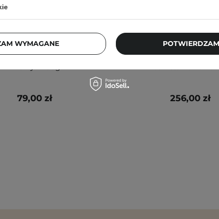
kie
ZAM WYMAGANE
POTWIERDZAM
en - Dive-In For Men All In
Medik8 - Crystal Retin
 Nawilżająca Emulsja do
Stabilne i Delikatne
Twarzy - 200g
Przeciwstarzeniowe 
79,00 zł
256,00 zł