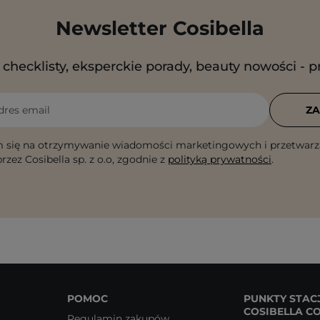
Newsletter Cosibella
checklisty, eksperckie porady, beauty nowości - p
dres email
ZA
 się na otrzymywanie wiadomości marketingowych i przetwarz
rzez Cosibella sp. z o.o, zgodnie z
polityką prywatności
.
POMOC
PUNKTY STAC
COSIBELLA C
Regulamin zakupów