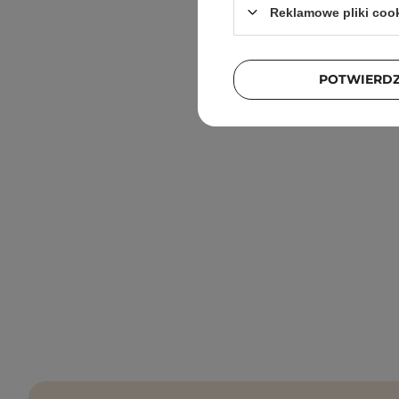
Reklamowe pliki coo
POTWIERD
Torrid
One -