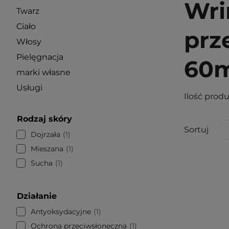
Wri
Twarz
Ciało
prz
Włosy
Pielęgnacja
60m
marki własne
Usługi
Ilość prod
Rodzaj skóry
Sortuj
Dojrzała
1
Mieszana
1
Sucha
1
Działanie
Antyoksydacyjne
1
Ochrona przeciwsłoneczna
1