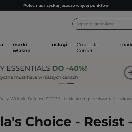
Poleć nas i zyskaj jeszcze więcej punktów
Zapisz się na newsletter pełen porad
Bezpłatne konsultacje kosmetologiczne
Z nami to możliwe! Realizacja zamówienia do 24h.
ja
marki
usługi
Cosibella
mark
Poleć nas i zyskaj jeszcze więcej punktów
własne
Corner
Zapisz się na newsletter pełen porad
t Daily Wrinkle Defense SPF 30 - Lekki krem przeciwzmarszczkow
a's Choice - Resist 