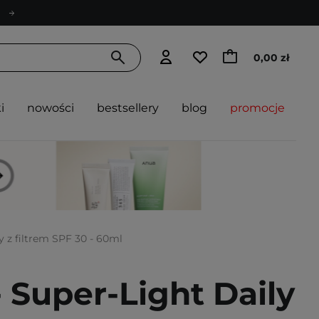
0,00 zł
i
nowości
bestsellery
blog
promocje
y z filtrem SPF 30 - 60ml
- Super-Light Daily