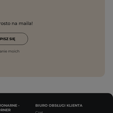
rosto na maila!
PISZ SIĘ
anie moich
JONARNE -
BIURO OBSŁUGI KLIENTA
ORNER
Czat