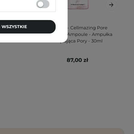
 WSZYSTKIE
al 1 -
Torriden - Cellmazing Pore
 Serum
Perfecting Ampoule - Ampułka
- 30ml
Zwężająca Pory - 30ml
87,00 zł