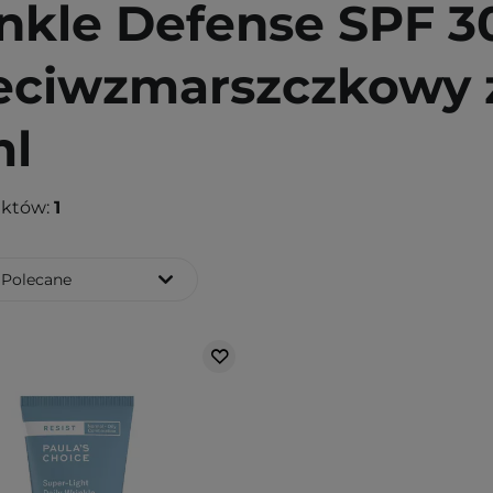
nkle Defense SPF 30
eciwzmarszczkowy z 
l
uktów:
1
Polecane