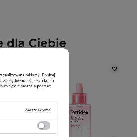
dla Ciebie
rsonalizowane reklamy. Poniżej
sz zdecydować też, czy i komu
 dowolnym momencie poprzez
Zawsze aktywne