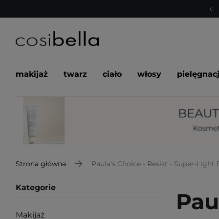
makijaż
twarz
ciało
włosy
pielęgnac
Strona główna
Paula's Choice - Resist - Super-Ligh
Kategorie
Paul
Makijaż