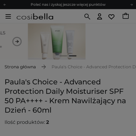
Poleć nas i zyskaj jeszcze więcej punktów
Zapisz się na newsletter pełen porad
Bezpłatne konsultacje kosmetologiczne
Z nami to możliwe! Realizacja zamówienia do 24h.
Poleć nas i zyskaj jeszcze więcej punktów
Zapisz się na newsletter pełen porad
Strona główna
Paula's Choice - Advanced Protection D
Paula's Choice - Advanced
Protection Daily Moisturiser SPF
50 PA++++ - Krem Nawilżający na
Dzień - 60ml
Ilość produktów:
2