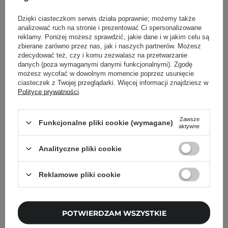
Dzięki ciasteczkom serwis działa poprawnie; możemy także
analizować ruch na stronie i prezentować Ci spersonalizowane
reklamy. Poniżej możesz sprawdzić, jakie dane i w jakim celu są
zbierane zarówno przez nas, jak i naszych partnerów. Możesz
zdecydować też, czy i komu zezwalasz na przetwarzanie
Torriden - Dive-In For Men All In One - Nawilżająca
danych (poza wymaganymi danymi funkcjonalnymi). Zgodę
możesz wycofać w dowolnym momencie poprzez usunięcie
Emulsja do Twarzy - 200g
ciasteczek z Twojej przeglądarki. Więcej informacji znajdziesz w
Polityce prywatności
.
79,00 zł
Zawsze
Funkcjonalne pliki cookie (wymagane)
aktywne
Analityczne pliki cookie
Newsletter Cosibella
Reklamowe pliki cookie
Pielęgnacyjne checklisty, eksperckie porady,
beauty nowości - prosto na maila!
POTWIERDZAM WSZYSTKIE
Podaj swój adres email