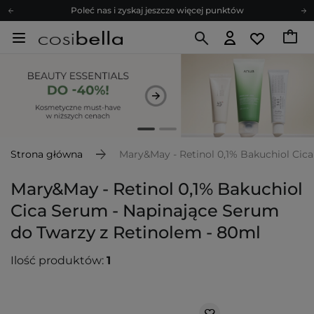
Poleć nas i zyskaj jeszcze więcej punktów
Zapisz się na newsletter pełen porad
Bezpłatne konsultacje kosmetologiczne
Z nami to możliwe! Realizacja zamówienia do 24h.
Poleć nas i zyskaj jeszcze więcej punktów
Zapisz się na newsletter pełen porad
Strona główna
Mary&May - Retinol 0,1% Bakuchiol Cic
Mary&May - Retinol 0,1% Bakuchiol
Cica Serum - Napinające Serum
do Twarzy z Retinolem - 80ml
Ilość produktów:
1