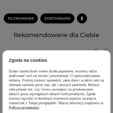
FILTROWANIE
SORTOWANIE
Rekomendowane dla Ciebie
Zgoda na cookies
Dzięki ciasteczkom serwis działa poprawnie; możemy także
analizować ruch na stronie i prezentować Ci spersonalizowane
reklamy. Poniżej możesz sprawdzić, jakie dane i w jakim celu są
zbierane zarówno przez nas, jak i naszych partnerów. Możesz
zdecydować też, czy i komu zezwalasz na przetwarzanie
danych (poza wymaganymi danymi funkcjonalnymi). Zgodę
możesz wycofać w dowolnym momencie poprzez usunięcie
ciasteczek z Twojej przeglądarki. Więcej informacji znajdziesz w
Polityce prywatności
.