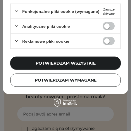
Zawsze
Funkcjonalne pliki cookie (wymagane)
aktywne
Torriden - Dive-In For Men All In One - Nawilżająca
Analityczne pliki cookie
Emulsja do Twarzy - 200g
79,00 zł
Reklamowe pliki cookie
POTWIERDZAM WSZYSTKIE
Newsletter Cosibella
POTWIERDZAM WYMAGANE
Pielęgnacyjne checklisty, eksperckie porady,
beauty nowości - prosto na maila!
Podaj swój adres email
Zgadzam się na otrzymywanie