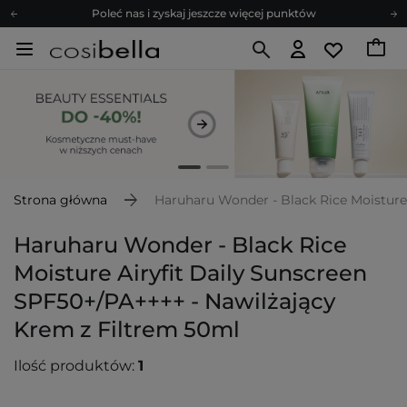
Poleć nas i zyskaj jeszcze więcej punktów
Zapisz się na newsletter pełen porad
Bezpłatne konsultacje kosmetologiczne
Z nami to możliwe! Realizacja zamówienia do 24h.
Poleć nas i zyskaj jeszcze więcej punktów
Zapisz się na newsletter pełen porad
Strona główna
Haruharu Wonder - Black Rice Moisture
Haruharu Wonder - Black Rice
Moisture Airyfit Daily Sunscreen
SPF50+/PA++++ - Nawilżający
Krem z Filtrem 50ml
Ilość produktów:
1