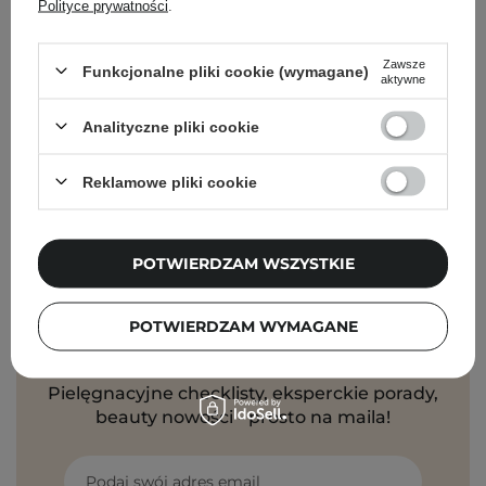
Polityce prywatności
.
Zawsze
Funkcjonalne pliki cookie (wymagane)
aktywne
Analityczne pliki cookie
Torriden - Dive-In For Men All In One - Nawilżająca
Emulsja do Twarzy - 200g
Reklamowe pliki cookie
79,00 zł
POTWIERDZAM WSZYSTKIE
POTWIERDZAM WYMAGANE
Newsletter Cosibella
Pielęgnacyjne checklisty, eksperckie porady,
beauty nowości - prosto na maila!
Podaj swój adres email