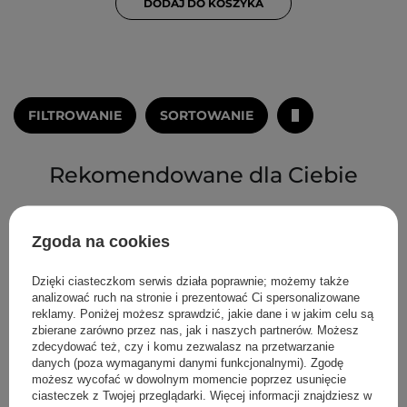
DODAJ DO KOSZYKA
FILTROWANIE
SORTOWANIE
Rekomendowane dla Ciebie
Zgoda na cookies
Dzięki ciasteczkom serwis działa poprawnie; możemy także
analizować ruch na stronie i prezentować Ci spersonalizowane
reklamy. Poniżej możesz sprawdzić, jakie dane i w jakim celu są
zbierane zarówno przez nas, jak i naszych partnerów. Możesz
zdecydować też, czy i komu zezwalasz na przetwarzanie
danych (poza wymaganymi danymi funkcjonalnymi). Zgodę
możesz wycofać w dowolnym momencie poprzez usunięcie
ciasteczek z Twojej przeglądarki. Więcej informacji znajdziesz w