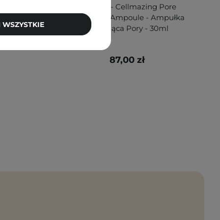
al 1 -
Torriden - Cellmazing Pore
 Serum
Perfecting Ampoule - Ampułka
 WSZYSTKIE
- 30ml
Zwężająca Pory - 30ml
87,00 zł