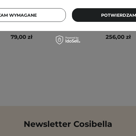
en - Dive-In For Men All In
Medik8 - Crystal Retin
 Nawilżająca Emulsja do
Stabilne i Delikatne
ZAM WYMAGANE
POTWIERDZAM
Twarzy - 200g
Przeciwstarzeniowe 
79,00 zł
256,00 zł
Newsletter Cosibella