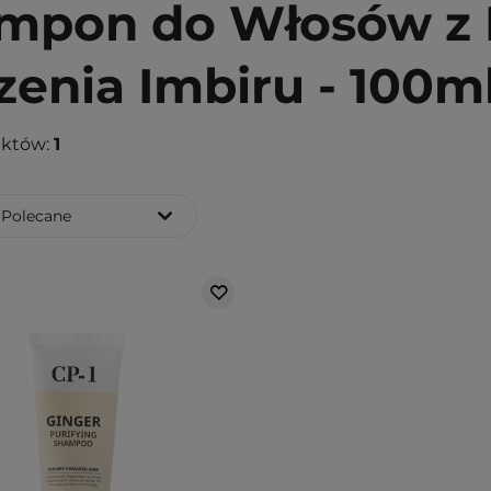
mpon do Włosów z 
zenia Imbiru - 100m
uktów:
1
Polecane