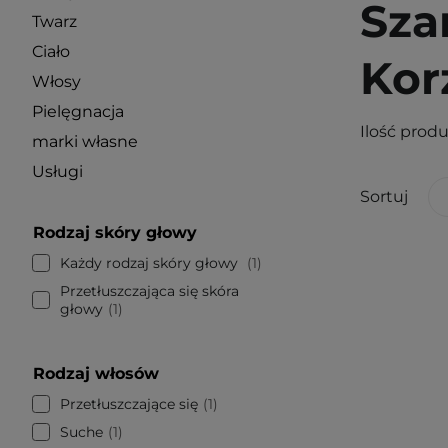
Sza
Twarz
Ciało
Kor
Włosy
Pielęgnacja
Ilość prod
marki własne
Usługi
Sortuj
Rodzaj skóry głowy
Każdy rodzaj skóry głowy
1
Przetłuszczająca się skóra
głowy
1
Rodzaj włosów
Przetłuszczające się
1
Suche
1