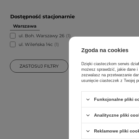
Dostępność stacjonarnie
Warszawa
ul. Boh. Warszawy 26
1
ul. Wileńska 14c
1
Zgoda na cookies
Dzięki ciasteczkom serwis dzia
ZASTOSUJ FILTRY
możesz sprawdzić, jakie dane i
zezwalasz na przetwarzanie d
usunięcie ciasteczek z Twojej p
Funkcjonalne pliki 
Analityczne pliki coo
Reklamowe pliki coo