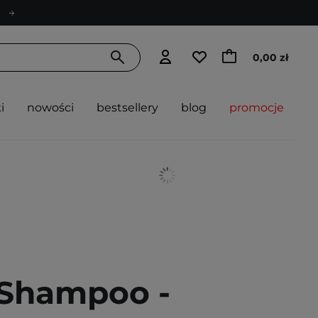
0,00 zł
i
nowości
bestsellery
blog
promocje
g Shampoo -