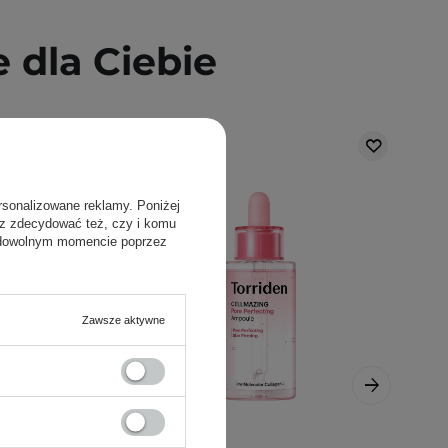
dla Ciebie
rsonalizowane reklamy. Poniżej
sz zdecydować też, czy i komu
 dowolnym momencie poprzez
Zawsze aktywne