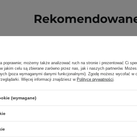
Rekomendowane 
ła poprawnie; możemy także analizować ruch na stronie i prezentować Ci spe
 w jakim celu są zbierane zarówno przez nas, jak i naszych partnerów. Może
anych (poza wymaganymi danymi funkcjonalnymi). Zgodę możesz wycofać w
rzeglądarki. Więcej informacji znajdziesz w
Polityce prywatności
.
cookie (wymagane)
kie
kie