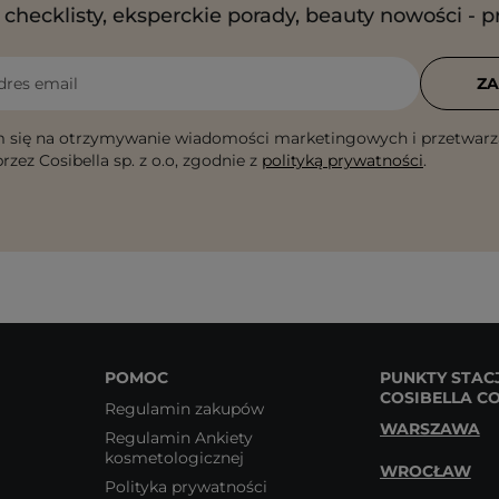
checklisty, eksperckie porady, beauty nowości - p
dres email
ZA
 się na otrzymywanie wiadomości marketingowych i przetwarz
rzez Cosibella sp. z o.o, zgodnie z
polityką prywatności
.
POMOC
PUNKTY STAC
COSIBELLA C
Regulamin zakupów
WARSZAWA
Regulamin Ankiety
kosmetologicznej
WROCŁAW
Polityka prywatności