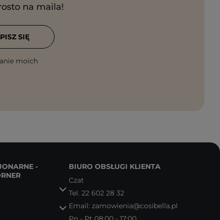
rosto na maila!
PISZ SIĘ
anie moich
JONARNE -
BIURO OBSŁUGI KLIENTA
ORNER
Czat
Tel.
22 602 28 32
Email:
zamowienia@cosibella.pl
Pn - Pt 08:00 - 17:00