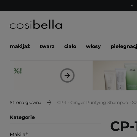
makijaż
twarz
ciało
włosy
pielęgnac
Strona główna
CP-1 - Ginger Purifying Shampoo - S
Kategorie
CP-
Makijaż