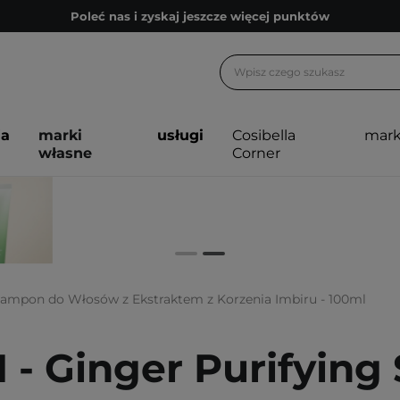
Poleć nas i zyskaj jeszcze więcej punktów
Zapisz się na newsletter pełen porad
Bezpłatne konsultacje kosmetologiczne
Z nami to możliwe! Realizacja zamówienia do 24h.
ja
marki
usługi
Cosibella
mark
Poleć nas i zyskaj jeszcze więcej punktów
własne
Corner
Zapisz się na newsletter pełen porad
zampon do Włosów z Ekstraktem z Korzenia Imbiru - 100ml
1 - Ginger Purifyin